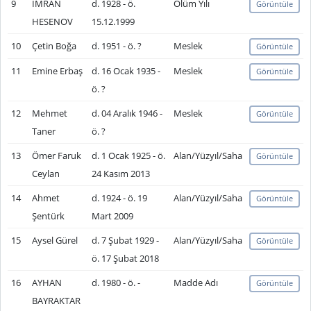
9
İMRAN
d. 1928 - ö.
Ölüm Yılı
Görüntüle
HESENOV
15.12.1999
10
Çetin Boğa
d. 1951 - ö. ?
Meslek
Görüntüle
11
Emine Erbaş
d. 16 Ocak 1935 -
Meslek
Görüntüle
ö. ?
12
Mehmet
d. 04 Aralık 1946 -
Meslek
Görüntüle
Taner
ö. ?
13
Ömer Faruk
d. 1 Ocak 1925 - ö.
Alan/Yüzyıl/Saha
Görüntüle
Ceylan
24 Kasım 2013
14
Ahmet
d. 1924 - ö. 19
Alan/Yüzyıl/Saha
Görüntüle
Şentürk
Mart 2009
15
Aysel Gürel
d. 7 Şubat 1929 -
Alan/Yüzyıl/Saha
Görüntüle
ö. 17 Şubat 2018
16
AYHAN
d. 1980 - ö. -
Madde Adı
Görüntüle
BAYRAKTAR