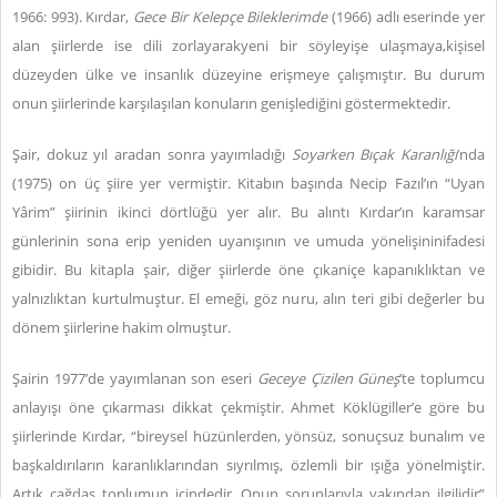
1966: 993). Kırdar,
Gece Bir Kelepçe Bileklerimde
(1966) adlı eserinde yer
alan şiirlerde ise dili zorlayarakyeni bir söyleyişe ulaşmaya,kişisel
düzeyden ülke ve insanlık düzeyine erişmeye çalışmıştır. Bu durum
onun şiirlerinde karşılaşılan konuların genişlediğini göstermektedir.
Şair, dokuz yıl aradan sonra yayımladığı
Soyarken Bıçak Karanlığı
’nda
(1975) on üç şiire yer vermiştir. Kitabın başında Necip Fazıl’ın “Uyan
Yârim” şiirinin ikinci dörtlüğü yer alır. Bu alıntı Kırdar’ın karamsar
günlerinin sona erip yeniden uyanışının ve umuda yönelişininifadesi
gibidir. Bu kitapla şair, diğer şiirlerde öne çıkaniçe kapanıklıktan ve
yalnızlıktan kurtulmuştur. El emeği, göz nuru, alın teri gibi değerler bu
dönem şiirlerine hakim olmuştur.
Şairin 1977’de yayımlanan son eseri
Geceye Çizilen Güneş
’te toplumcu
anlayışı öne çıkarması dikkat çekmiştir. Ahmet Köklügiller’e göre bu
şiirlerinde Kırdar, “bireysel hüzünlerden, yönsüz, sonuçsuz bunalım ve
başkaldırıların karanlıklarından sıyrılmış, özlemli bir ışığa yönelmiştir.
Artık çağdaş toplumun içindedir. Onun sorunlarıyla yakından ilgilidir”