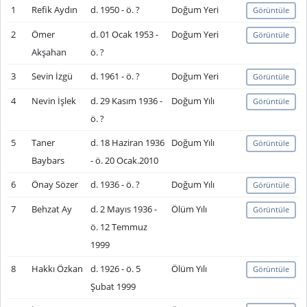
1
Refik Aydın
d. 1950 - ö. ?
Doğum Yeri
Görüntüle
2
Ömer
d. 01 Ocak 1953 -
Doğum Yeri
Görüntüle
Akşahan
ö. ?
3
Sevin İzgü
d. 1961 - ö. ?
Doğum Yeri
Görüntüle
4
Nevin İşlek
d. 29 Kasım 1936 -
Doğum Yılı
Görüntüle
ö. ?
5
Taner
d. 18 Haziran 1936
Doğum Yılı
Görüntüle
Baybars
- ö. 20 Ocak.2010
6
Önay Sözer
d. 1936 - ö. ?
Doğum Yılı
Görüntüle
7
Behzat Ay
d. 2 Mayıs 1936 -
Ölüm Yılı
Görüntüle
ö. 12 Temmuz
1999
8
Hakkı Özkan
d. 1926 - ö. 5
Ölüm Yılı
Görüntüle
Şubat 1999