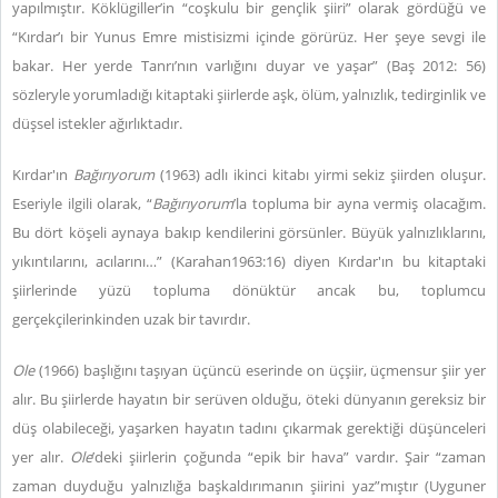
yapılmıştır. Köklügiller’in “coşkulu bir gençlik şiiri” olarak gördüğü ve
“Kırdar’ı bir Yunus Emre mistisizmi içinde görürüz. Her şeye sevgi ile
bakar. Her yerde Tanrı’nın varlığını duyar ve yaşar” (Baş 2012: 56)
sözleryle yorumladığı kitaptaki şiirlerde aşk, ölüm, yalnızlık, tedirginlik ve
düşsel istekler ağırlıktadır.
Kırdar'ın
Bağırıyorum
(1963) adlı ikinci kitabı yirmi sekiz şiirden oluşur.
Eseriyle ilgili olarak, “
Bağırıyorum
’la topluma bir ayna vermiş olacağım.
Bu dört köşeli aynaya bakıp kendilerini görsünler. Büyük yalnızlıklarını,
yıkıntılarını, acılarını…” (Karahan1963:16) diyen Kırdar'ın bu kitaptaki
şiirlerinde yüzü topluma dönüktür ancak bu, toplumcu
gerçekçilerinkinden uzak bir tavırdır.
Ole
(1966) başlığını taşıyan üçüncü eserinde on üçşiir, üçmensur şiir yer
alır. Bu şiirlerde hayatın bir serüven olduğu, öteki dünyanın gereksiz bir
düş olabileceği, yaşarken hayatın tadını çıkarmak gerektiği düşünceleri
yer alır.
Ole
’deki şiirlerin çoğunda “epik bir hava” vardır. Şair “zaman
zaman duyduğu yalnızlığa başkaldırımanın şiirini yaz”mıştır (Uyguner