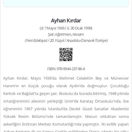
Ayhan Kırdar
(d. ? Mayıs 1936 / ö. 30 Ocak 1999)
Şair, öğretmen, ressam
(Yeni Edebiyat / 20. Yüzyıl / Anadolu-Osmanlı-Türkiye)
ISBN: 978-9944-237-86-4
Ayhan Kırdar, Mayıs 1936’da Mehmet Celalettin Bey ve Münevver
Hanım’ın en küçük çocuğu olarak Aydın’da doğmuştur. Çocukluğu
Kerkük ve Bağdat’ta geçen şair, ilkokulu da burada bitirmiş, 1948 yılında
ortaöğrenimini ailesinin yerleştiği İzmir’de Karataş Ortaokulu'nda, lise
öğrenimini 1967 yılında İstanbul’da Devlet Güzel Sanatlar Akademisi
Yüksek Resim Bölümü'nde tamamlamıştır. Mezun olduktan sonra
askerliğini Erzincan Merkez Komutanlığı'nda yapmıştır. İki evlilik yapan
Ayhan Kırdar’ın ilk eşi Semra Cerit’le evliliğinden Özgür adında bir oğlu;