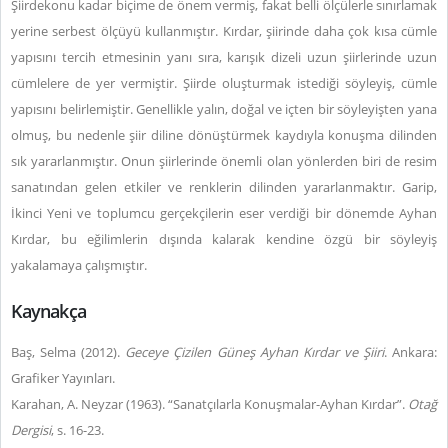
Şiirdekonu kadar biçime de önem vermiş, fakat belli ölçülerle sınırlamak
yerine serbest ölçüyü kullanmıştır. Kırdar, şiirinde daha çok kısa cümle
yapısını tercih etmesinin yanı sıra, karışık dizeli uzun şiirlerinde uzun
cümlelere de yer vermiştir. Şiirde oluşturmak istediği söyleyiş, cümle
yapısını belirlemiştir. Genellikle yalın, doğal ve içten bir söyleyişten yana
olmuş, bu nedenle şiir diline dönüştürmek kaydıyla konuşma dilinden
sık yararlanmıştır. Onun şiirlerinde önemli olan yönlerden biri de resim
sanatından gelen etkiler ve renklerin dilinden yararlanmaktır. Garip,
İkinci Yeni ve toplumcu gerçekçilerin eser verdiği bir dönemde Ayhan
Kırdar, bu eğilimlerin dışında kalarak kendine özgü bir söyleyiş
yakalamaya çalışmıştır.
Kaynakça
Baş, Selma (2012).
Geceye Çizilen Güneş Ayhan Kırdar ve Şiiri
. Ankara:
Grafiker Yayınları.
Karahan, A. Neyzar (1963). “Sanatçılarla Konuşmalar-Ayhan Kırdar”.
Otağ
Dergisi
, s. 16-23.