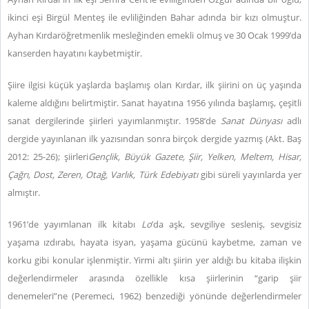
ikinci eşi Birgül Menteş ile evliliğinden Bahar adında bir kızı olmuştur.
Ayhan Kırdaröğretmenlik mesleğinden emekli olmuş ve 30 Ocak 1999’da
kanserden hayatını kaybetmiştir.
Şiire ilgisi küçük yaşlarda başlamış olan Kırdar, ilk şiirini on üç yaşında
kaleme aldığını belirtmiştir. Sanat hayatına 1956 yılında başlamış, çeşitli
sanat dergilerinde şiirleri yayımlanmıştır. 1958’de
Sanat Dünyası
adlı
dergide yayınlanan ilk yazısından sonra birçok dergide yazmış (Akt. Baş
2012: 25-26); şiirleri
Gençlik, Büyük Gazete, Şiir, Yelken, Meltem, Hisar,
Çağrı, Dost, Zeren, Otağ, Varlık, Türk Edebiyatı
gibi süreli yayınlarda yer
almıştır.
1961’de yayımlanan ilk kitabı
Lo
’da aşk, sevgiliye sesleniş, sevgisiz
yaşama ızdırabı, hayata isyan, yaşama gücünü kaybetme, zaman ve
korku gibi konular işlenmiştir. Yirmi altı şiirin yer aldığı bu kitaba ilişkin
değerlendirmeler arasında özellikle kısa şiirlerinin “garip şiir
denemeleri”ne (Peremeci, 1962) benzediği yönünde değerlendirmeler