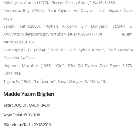
Köklügiller, Ahmet (1977). “Geceye Çizilen Güneş”,
Varlık.
S. 838.
Peremeci, Bilgin(1962). “Yeni Yayınlar ve Olaylar – Lo”,
Akşam
. Ocak
Sayısı.
Sakallı, Fatih(2008). “Ayhan Kırdar’ın Şiir Dünyası”,
TUBAR.
S.
XXIV.http://dergipark.gov.tr/tubar/issue/16965/177178 [erişim
tarihi:02.03.2018]
Serdengeçti, G. (1964). “Genç Bir Şair: Ayhan Kırdar”,
Yeni İstanbul
Gazetesi.
24 Ocak.
Uyguner, Muzaffer (1966). “Ole”,
Türk Dili-Tiyatro Özel Sayısı.
S.178,
s.993-994.
Tilgen, N. (1962). “Lo Üzerine”,
Sanat Dünyası.
S. 142, s. 13.
Madde Yazım Bilgileri
Yazar: DOÇ. DR. MACİT BALIK
Yayın Tarihi: 15.03.2018
Güncelleme Tarihi: 20.12.2020