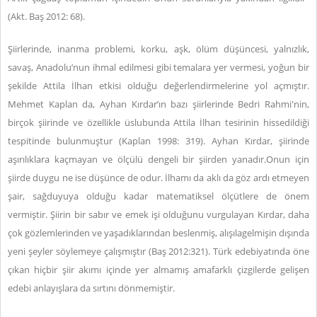
(Akt. Baş 2012: 68).
Şiirlerinde, inanma problemi, korku, aşk, ölüm düşüncesi, yalnızlık,
savaş, Anadolu’nun ihmal edilmesi gibi temalara yer vermesi, yoğun bir
şekilde Attila İlhan etkisi olduğu değerlendirmelerine yol açmıştır.
Mehmet Kaplan da, Ayhan Kırdar’ın bazı şiirlerinde Bedri Rahmi'nin,
birçok şiirinde ve özellikle üslubunda Attila İlhan tesirinin hissedildiği
tespitinde bulunmuştur (Kaplan 1998: 319). Ayhan Kırdar, şiirinde
aşırılıklara kaçmayan ve ölçülü dengeli bir şiirden yanadır.Onun için
şiirde duygu ne ise düşünce de odur. İlhamı da aklı da göz ardı etmeyen
şair, sağduyuya olduğu kadar matematiksel ölçütlere de önem
vermiştir. Şiirin bir sabır ve emek işi olduğunu vurgulayan Kırdar, daha
çok gözlemlerinden ve yaşadıklarından beslenmiş, alışılagelmişin dışında
yeni şeyler söylemeye çalışmıştır (Baş 2012:321). Türk edebiyatında öne
çıkan hiçbir şiir akımı içinde yer almamış amafarklı çizgilerde gelişen
edebi anlayışlara da sırtını dönmemiştir.