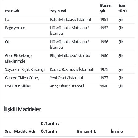
Basım
Eser
Eser Adı
Yayın evi
yılı
türü
Lo
Baha Matbaası / İstanbul
1961
Şiir
Bağırıyorum
Hüsnütabiat Matbaası /
1963
Şiir
İstanbul
Ole
Hüsnütabiat Matbaası /
1966
Şiir
İstanbul
Gece Bir Kelepçe
Bilgin Matbaası / İstanbul
1966
Şiir
Bileklerimde
Soyarken Bıçak Karanlığı
Karaca Basımevi / İstanbul
1975
Şiir
Geceye Çizilen Güneş
Yeni Ofset / İstanbul
1977
Şiir
Lo-Bütün Şiirleri
Arınç Ofset / İstanbul
1996
Şiir
İlişkili Maddeler
D.Tarihi /
Sn.
Madde Adı
Ö.Tarihi
Benzerlik
İncele