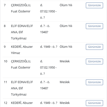
7
ÇERKEZOĞLU,
d.
Ölüm Yılı
Görüntüle
Fuat Özdemir
07.02.1950 -
ö. ?
8
ELİF EDNA/ELİF
d. ? - ö.
Ölüm Yılı
Görüntüle
ANA, Elif
1940?
Türkyılmaz
9
KEDERÎ, Abuzer
d. 1949 - ö. ?
Ölüm Yılı
Görüntüle
Yılmaz
10
ÇERKEZOĞLU,
d.
Meslek
Görüntüle
Fuat Özdemir
07.02.1950 -
ö. ?
11
ELİF EDNA/ELİF
d. ? - ö.
Meslek
Görüntüle
ANA, Elif
1940?
Türkyılmaz
12
KEDERÎ, Abuzer
d. 1949 - ö. ?
Meslek
Görüntüle