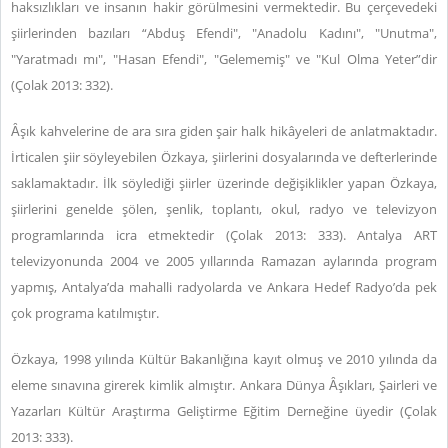
haksızlıkları ve insanın hakir görülmesini vermektedir. Bu çerçevedeki
şiirlerinden bazıları “Abduş Efendi", "Anadolu Kadını", "Unutma",
"Yaratmadı mı", "Hasan Efendi", "Gelememiş" ve "Kul Olma Yeter”dir
(Çolak 2013: 332).
Ȃşık kahvelerine de ara sıra giden şair halk hikâyeleri de anlatmaktadır.
İrticalen şiir söyleyebilen Özkaya, şiirlerini dosyalarında ve defterlerinde
saklamaktadır. İlk söylediği şiirler üzerinde değişiklikler yapan Özkaya,
şiirlerini genelde şölen, şenlik, toplantı, okul, radyo ve televizyon
programlarında icra etmektedir (Çolak 2013: 333). Antalya ART
televizyonunda 2004 ve 2005 yıllarında Ramazan aylarında program
yapmış, Antalya’da mahalli radyolarda ve Ankara Hedef Radyo’da pek
çok programa katılmıştır.
Özkaya, 1998 yılında Kültür Bakanlığına kayıt olmuş ve 2010 yılında da
eleme sınavına girerek kimlik almıştır. Ankara Dünya Ȃşıkları, Şairleri ve
Yazarları Kültür Araştırma Geliştirme Eğitim Derneğine üyedir (Çolak
2013: 333).