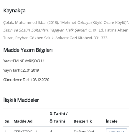
Kaynakça
Çolak, Muhammed İkbal (2013). "Mehmet Özkaya (Köylü Ozan/ Köylü)".
Sazın ve Sözün Sultanları, Yaşayan Halk Şairleri.
C. IX. Ed. Fatma Ahsen
Turan, Reyhan Gökben Saluk.
Ankara: Gazi Kitabevi. 331-333.
Madde Yazım Bilgileri
Yazar: EMİNE VARIŞOĞLU
Yayın Tarihi: 25.04.2019
Güncelleme Tarihi: 08.12.2020
İlişkili Maddeler
D.Tarihi /
Sn.
Madde Adı
Ö.Tarihi
Benzerlik
İncele
1
ÇERKEZOĞLU,
d.
Doğum Yeri
Görüntüle