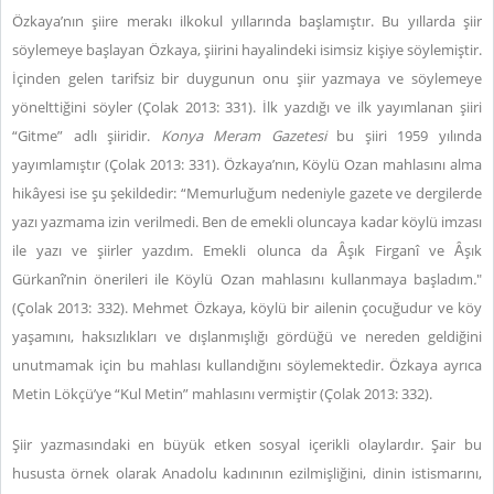
Özkaya’nın şiire merakı ilkokul yıllarında başlamıştır. Bu yıllarda şiir
söylemeye başlayan Özkaya, şiirini hayalindeki isimsiz kişiye söylemiştir.
İçinden gelen tarifsiz bir duygunun onu şiir yazmaya ve söylemeye
yönelttiğini söyler (Çolak 2013: 331). İlk yazdığı ve ilk yayımlanan şiiri
“Gitme” adlı şiiridir.
Konya Meram Gazetesi
bu şiiri 1959 yılında
yayımlamıştır (Çolak 2013: 331). Özkaya’nın, Köylü Ozan mahlasını alma
hikâyesi ise şu şekildedir: “Memurluğum nedeniyle gazete ve dergilerde
yazı yazmama izin verilmedi. Ben de emekli oluncaya kadar köylü imzası
ile yazı ve şiirler yazdım. Emekli olunca da Ȃşık Firganî ve Ȃşık
Gürkanî’nin önerileri ile Köylü Ozan mahlasını kullanmaya başladım
.
"
(Çolak 2013: 332). Mehmet Özkaya, köylü bir ailenin çocuğudur ve köy
yaşamını, haksızlıkları ve dışlanmışlığı gördüğü ve nereden geldiğini
unutmamak için bu mahlası kullandığını söylemektedir. Özkaya ayrıca
Metin Lökçü’ye “Kul Metin” mahlasını vermiştir (Çolak 2013: 332).
Şiir yazmasındaki en büyük etken sosyal içerikli olaylardır. Şair bu
hususta örnek olarak Anadolu kadınının ezilmişliğini, dinin istismarını,