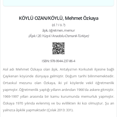
KÖYLÜ OZAN/KÖYLÜ, Mehmet Özkaya
(d. ? / ö. ?)
âşık, öğretmen, memur
(Âşık / 20. Yüzyıl / Anadolu-Osmanlı-Türkiye)
ISBN: 978-9944-237-86-4
Asıl adı Mehmet Özkaya olan âşık, Antalya'nın Korkuteli ilçesine bağlı
Çaykenarı köyünde dünyaya gelmiştir. Doğum tarihi bilinmemektedir.
Ortaokul mezunu olan Özkaya, iki yıl köylerde vekil öğretmenlik
yapmıştır. Öğretmenlik yaptığı yılların ardından 1966'da askere gitmiştir.
1969-1997 yılları arasında bir kamu kurumunda memurluk yapmıştır.
Özkaya 1970 yılında evlenmiş ve bu evlilikten iki kızı olmuştur. Şu an
yalnızca âşıklık yapmaktadır (Çolak 2013: 331).