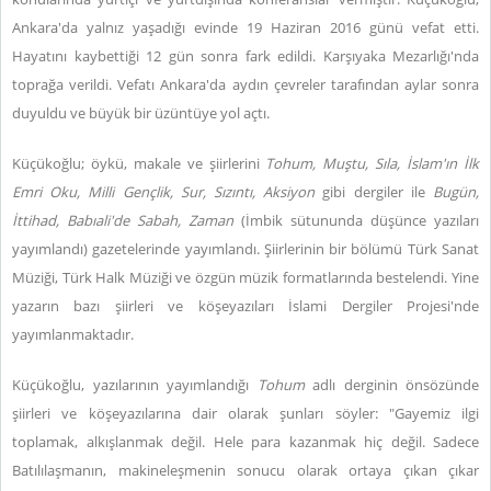
Ankara'da yalnız yaşadığı evinde 19 Haziran 2016 günü vefat etti.
Hayatını kaybettiği 12 gün sonra fark edildi. Karşıyaka Mezarlığı'nda
toprağa verildi. Vefatı Ankara'da aydın çevreler tarafından aylar sonra
duyuldu ve büyük bir üzüntüye yol açtı.
Küçükoğlu; öykü, makale ve şiirlerini
Tohum, Muştu, Sıla, İslam'ın İlk
Emri Oku, Milli Gençlik, Sur, Sızıntı, Aksiyon
gibi dergiler ile
Bugün,
İttihad, Babıali'de Sabah, Zaman
(İmbik sütununda düşünce yazıları
yayımlandı) gazetelerinde yayımlandı. Şiirlerinin bir bölümü Türk Sanat
Müziği, Türk Halk Müziği ve özgün müzik formatlarında bestelendi. Yine
yazarın bazı şiirleri ve köşeyazıları
İslami Dergiler Projesi'nde
yayımlanmaktadır.
Küçükoğlu, yazılarının yayımlandığı
Tohum
adlı derginin önsözünde
şiirleri ve köşeyazılarına dair olarak şunları söyler: "Gayemiz ilgi
toplamak, alkışlanmak değil. Hele para kazanmak hiç değil. Sadece
Batılılaşmanın, makineleşmenin sonucu olarak ortaya çıkan çıkar