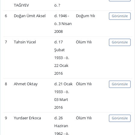
TAĞIYEV
ö. ?
6
Doğan Ümit Aksel
d. 1946 -
Doğum Yılı
Görüntüle
ö. 3 Nisan
2008
7
Tahsin Yücel
d. 17
Ölüm Yılı
Görüntüle
Şubat
1933 - ö.
22 Ocak
2016
8
Ahmet Oktay
d. 21 Ocak
Ölüm Yılı
Görüntüle
1933 - ö.
03 Mart
2016
9
Yurdaer Erkoca
d. 26
Ölüm Yılı
Görüntüle
Haziran
1962 - ö.