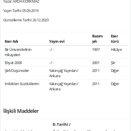
Yazar: ARDA KORKMAZ
Yayın Tarihi: 05.09.2019
Güncelleme Tarihi: 20.12.2020
Basım
Eser
Eser Adı
Yayın evi
yılı
türü
Bir Üniversitelinin
- / -
1997
Hikâye
Hikayeleri
Ebyat 2000
- / -
2001
Şiir
Şiirli Düşünceler
Yakınçağ Yayınları /
2011
Diğer
Ankara
İmbikten Süzdüklerim
Yakınçağ Yayınları /
2011
Diğer
Ankara
İlişkili Maddeler
D.Tarihi /