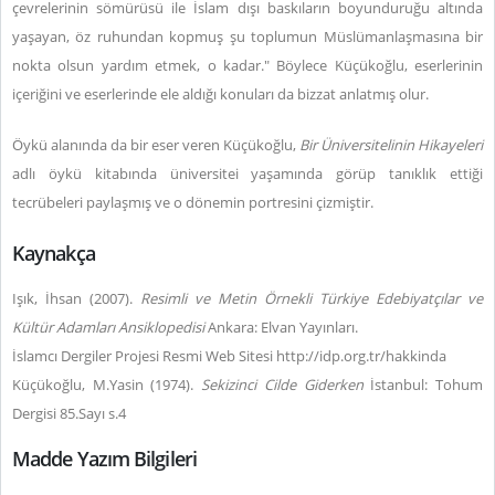
çevrelerinin sömürüsü ile İslam dışı baskıların boyunduruğu altında
yaşayan, öz ruhundan kopmuş şu toplumun Müslümanlaşmasına bir
nokta olsun yardım etmek, o kadar." Böylece Küçükoğlu, eserlerinin
içeriğini ve eserlerinde ele aldığı konuları da bizzat anlatmış olur.
Öykü alanında da bir eser veren Küçükoğlu,
Bir Üniversitelinin Hikayeleri
adlı öykü kitabında üniversitei yaşamında görüp tanıklık ettiği
tecrübeleri paylaşmış ve o dönemin portresini çizmiştir.
Kaynakça
Işık, İhsan (2007).
Resimli ve Metin Örnekli Türkiye Edebiyatçılar ve
Kültür Adamları Ansiklopedisi
Ankara: Elvan Yayınları.
İslamcı Dergiler Projesi Resmi Web Sitesi http://idp.org.tr/hakkinda
Küçükoğlu, M.Yasin (1974).
Sekizinci Cilde Giderken
İstanbul: Tohum
Dergisi 85.Sayı s.4
Madde Yazım Bilgileri