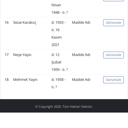
Nisan
1948 - ö. ?
16
Sezai Karakoç
d. 1933 -
Madde Adı
Görüntüle
ö. 16
Kasım
2021
17
Neşe Yaşın
d. 12
Madde Adı
Görüntüle
Şubat
1959 - ö. ?
18
Mehmet Yaşın
d. 1958 -
Madde Adı
Görüntüle
ö. ?
© Copyright 2020. Tüm Hakları Saklıdır.