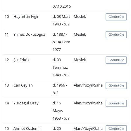
07.10.2016
10
Hayrettin İvgin
d. 03 Mart
Meslek
Görüntüle
1943 - ö. ?
11
Yılmaz Dokuzoğuz
d. 1887 -
Meslek
Görüntüle
ö. 04 Ekim
1977
12
Şiir Erkök
d. 09
Meslek
Görüntüle
Temmuz
1948 - ö. ?
13
Can Ceylan
d. 1966 -
Alan/Yüzyıl/Saha
Görüntüle
ö. ?
14
Yurdagül Özay
d. 16
Alan/Yüzyıl/Saha
Görüntüle
Mayıs
1953 - ö. ?
15
Ahmet Özdemir
d. 25
Alan/Yüzyıl/Saha
Görüntüle