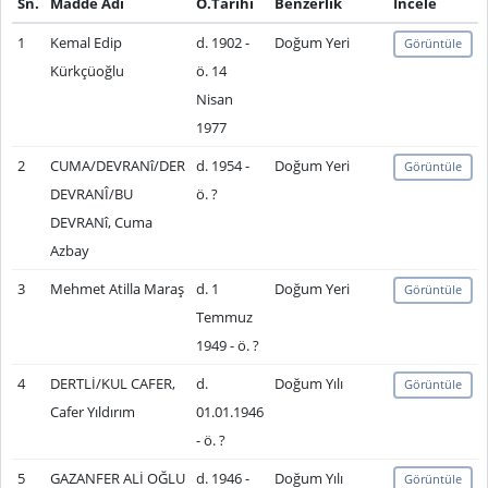
Sn.
Madde Adı
Ö.Tarihi
Benzerlik
İncele
1
Kemal Edip
d. 1902 -
Doğum Yeri
Görüntüle
Kürkçüoğlu
ö. 14
Nisan
1977
2
CUMA/DEVRANî/DER
d. 1954 -
Doğum Yeri
Görüntüle
DEVRANÎ/BU
ö. ?
DEVRANî, Cuma
Azbay
3
Mehmet Atilla Maraş
d. 1
Doğum Yeri
Görüntüle
Temmuz
1949 - ö. ?
4
DERTLİ/KUL CAFER,
d.
Doğum Yılı
Görüntüle
Cafer Yıldırım
01.01.1946
- ö. ?
5
GAZANFER ALİ OĞLU
d. 1946 -
Doğum Yılı
Görüntüle