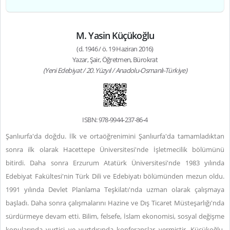
M. Yasin Küçükoğlu
(d. 1946 / ö. 19 Haziran 2016)
Yazar, Şair, Öğretmen, Bürokrat
(Yeni Edebiyat / 20. Yüzyıl / Anadolu-Osmanlı-Türkiye)
ISBN: 978-9944-237-86-4
Şanlıurfa'da doğdu. İlk ve ortaöğrenimini Şanlıurfa'da tamamladıktan
sonra ilk olarak Hacettepe Üniversitesi'nde İşletmecilik bölümünü
bitirdi. Daha sonra Erzurum Atatürk Üniversitesi'nde 1983 yılında
Edebiyat Fakültesi'nin Türk Dili ve Edebiyatı bölümünden mezun oldu.
1991 yılında Devlet Planlama Teşkilatı'nda uzman olarak çalışmaya
başladı. Daha sonra çalışmalarını Hazine ve Dış Ticaret Müsteşarlığı'nda
sürdürmeye devam etti. Bilim, felsefe, İslam ekonomisi, sosyal değişme
konularında yurtiçi ve yurtdışında konferanslar vermiştir. Küçükoğlu,