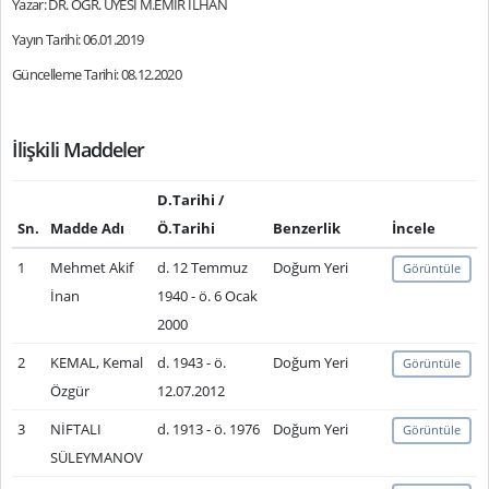
Yazar: DR. ÖĞR. ÜYESİ M.EMİR İLHAN
Yayın Tarihi: 06.01.2019
Güncelleme Tarihi: 08.12.2020
İlişkili Maddeler
D.Tarihi /
Sn.
Madde Adı
Ö.Tarihi
Benzerlik
İncele
1
Mehmet Akif
d. 12 Temmuz
Doğum Yeri
Görüntüle
İnan
1940 - ö. 6 Ocak
2000
2
KEMAL, Kemal
d. 1943 - ö.
Doğum Yeri
Görüntüle
Özgür
12.07.2012
3
NİFTALI
d. 1913 - ö. 1976
Doğum Yeri
Görüntüle
SÜLEYMANOV