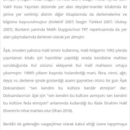
Vakfı Kısas Yayınları dizisinde yer alan deyişler-maniler kitabında iki
şiirine yer verilmiş; dizinin diğer kitaplarında da derlemelerine ve
bilgisine başvurulmuştur (Kolektif 2007; Sezgin Türkkol 2007; Ulubey
2007). Bunların yanında Melih Duygulu’nun TRT repertuarında da yer
alan çalışmalarında derlenen olarak yer almıştır.
Âşık, önceleri yalnızca Halil ismini kullanmış, Halil Atılgan’ın 1992 yılında
yayınlanan kitabı için hazırlıklar yapıldığı sırada kendisine mahlası
sorulduğunda Kul sözünü ekleyerek Kul Halil mahlasını ortaya
çıkarmıştır. 1990’lı yılların başında hızlandırdığı mani, fıkra, ninni, ağıt,
deyiş vs. derleme işinde gösterdiği azami gayretten ötürü bir gün Âşık
Doksandaon “sen kendini bu kültüre berdâr etmişsin” der.
Doksandaon’un âşık için “sen kendini bu kültüre asmışsın; sen kendini
bu kültüre feda etmişsin” anlamında kullandığı bu ifade İbrahim Halil
Elveren’in nihai mahlası olur (İlhan 2018).
Berdâri de geleneğin vazgeçilmez olarak kabul ettiği üzere tapşırmaya