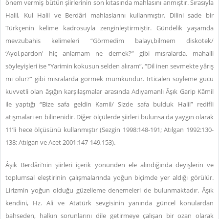
önem vermiş bütün şiirlerinin son kıtasında mahlasını anmıştır. Sırasıyla
Halil, Kul Halil ve Berdâri mahlaslarını kullanmıştır. Dilini sade bir
Türkçenin kelime kadrosuyla zenginleştirmiştir. Gündelik yaşamda
mevzubahis kelimeleri “Görmedim balayı,bilmem diskotek/
‘Ayol,pardon' hiç anlamam ne demek?” gibi mısralarda, mahalli
söyleyişleri ise “Yarimin kokusun selden alıram”, “Dil inen sevmekte yârış
mı olur?” gibi mısralarda görmek mümkündür. İrticalen söyleme gücü
kuvvetli olan âşığın karşılaşmalar arasında Adıyamanlı Âşık Garip Kâmil
ile yaptığı “Bize safa geldin Kamil/ Sizde safa bulduk Halil” redifli
atışmaları en bilinenidir. Diğer ölçülerde şiirleri bulunsa da yaygın olarak
11’li hece ölçüsünü kullanmıştır (Sezgin 1998:148-191; Atılgan 1992:130-
138; Atılgan ve Acet 2001:147-149,153).
Âşık Berdâri’nin şiirleri içerik yönünden ele alındığında deyişlerin ve
toplumsal eleştirinin çalışmalarında yoğun biçimde yer aldığı görülür.
Lirizmin yoğun olduğu güzelleme denemeleri de bulunmaktadır. Âşık
kendini, Hz. Ali ve Atatürk sevgisinin yanında güncel konulardan
bahseden, halkın sorunlarını dile getirmeye çalışan bir ozan olarak