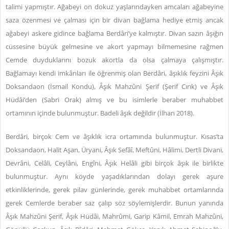
talimi yapmıştır. Ağabeyi on dokuz yaşlarındayken amcaları ağabeyine
saza özenmesi ve çalması için bir divan bağlama hediye etmiş ancak
ağabeyi askere gidince bağlama Berdâri’ye kalmıştır. Divan sazın âşığın
cüssesine büyük gelmesine ve akort yapmayı bilmemesine rağmen
Cemde duyduklarını bozuk akortla da olsa çalmaya çalışmıştır.
Bağlamayı kendi imkânları ile öğrenmiş olan Berdâri, âşıklık feyzini Âşık
Doksandaon (İsmail Kondu), Âşık Mahzûni Şerif (Şerif Cırık) ve Âşık
Hüdâi’den (Sabri Orak) almış ve bu isimlerle beraber muhabbet
ortamının içinde bulunmuştur. Badeli âşık değildir (İlhan 2018).
Berdâri, birçok Cem ve âşıklık icra ortamında bulunmuştur. Kısas’ta
Doksandaon, Halit Aşan, Üryani, Âşık Sefâî, Meftûni, Hâlimi, Dertli Divani,
Devrâni, Celâli, Ceylâni, Engîni, Âşık Helâli gibi birçok âşık ile birlikte
bulunmuştur. Aynı köyde yaşadıklarından dolayı gerek aşure
etkinliklerinde, gerek pilav günlerinde, gerek muhabbet ortamlarında
gerek Cemlerde beraber saz çalıp söz söylemişlerdir. Bunun yanında
Âşık Mahzûni Şerif, Âşık Hüdâi, Mahrûmi, Garip Kâmil, Emrah Mahzûni,