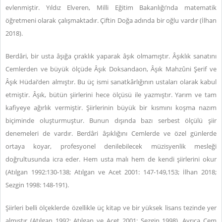
evlenmiştir. Yıldız Elveren, Milli Eğitim Bakanlığı’nda matematik
öğretmeni olarak çalışmaktadır. Çiftin Doğa adında bir oğlu vardır (İlhan
2018).
Berdâri, bir usta âşığa çıraklık yaparak âşık olmamıştır. Âşıklık sanatını
Cemlerden ve büyük ölçüde Âşık Doksandaon, Âşık Mahzûni Şerif ve
Âşık Hüdai’den almıştır. Bu üç ismi sanatkârlığının ustaları olarak kabul
etmiştir. Âşık, bütün şiirlerini hece ölçüsü ile yazmıştır. Yarım ve tam
kafiyeye ağırlık vermiştir. Şiirlerinin büyük bir kısmını koşma nazım
biçiminde oluşturmuştur. Bunun dışında bazı serbest ölçülü şiir
denemeleri de vardır. Berdâri âşıklığını Cemlerde ve özel günlerde
ortaya koyar, profesyonel denilebilecek müzisyenlik mesleği
doğrultusunda icra eder. Hem usta malı hem de kendi şiirlerini okur
(Atılgan 1992:130-138; Atılgan ve Acet 2001: 147-149,153; İlhan 2018;
Sezgin 1998: 148-191).
Şiirleri belli ölçeklerde özellikle üç kitap ve bir yüksek lisans tezinde yer
almıştır (Atılgan 1992; Atılgan ve Acet 2001; Sezgin 1998). Ayrıca Cem