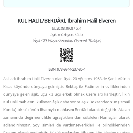
KUL HALİL/BERDÂRİ, İbrahim Halil Elveren
(d. 20.08.1968 / ö. -)
âşık, müzisyen, kâtip
(Âşık / 20. Yüzyıl / Anadolu-Osmanlı-Türkiye)
ISBN: 978-9944-237-86-4
Asıl adı İbrahim Halil Elveren olan âşık, 20 Ağustos 1968'de Şanlıurfa’nın
Kısas köyünde dünyaya gelmiştir. Bektaş ile Fadime’nin evliliklerinden
dünyaya gelen âşık, üçü kız üçü erkek olmak üzere altı kardeştir. İlkin
Kul Halil mahlasını kullanan âşık daha sonra Âşık Doksandaon’un (İsmail
Kondu) bir sözünün ilhamıyla mahlasını Berdâri olarak değiştirir. Ataları
zamanında değirmencilikle uğraştıklarından sülaleleri Hamaçlar olarak
adlandırılmıştır. Soy isimleri de yardımseverlikleri ile bilindiklerinden
Elveren olarak verilmiştir. Küçük yaşlardan itibaren köy işlerine yardım