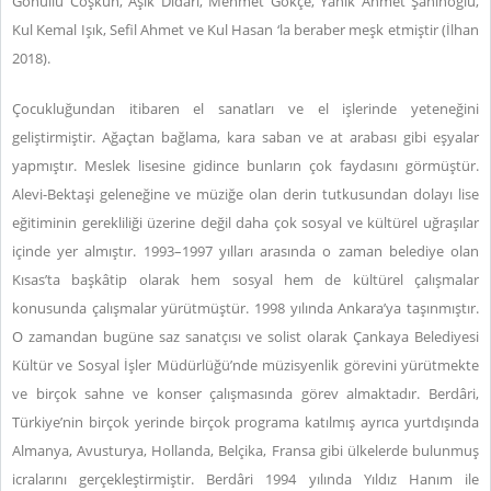
Gönüllü Coşkun, Âşık Dîdâri, Mehmet Gökçe, Yanık Ahmet Şahinoğlu,
Kul Kemal Işık, Sefil Ahmet ve Kul Hasan ‘la beraber meşk etmiştir (İlhan
2018).
Çocukluğundan itibaren el sanatları ve el işlerinde yeteneğini
geliştirmiştir. Ağaçtan bağlama, kara saban ve at arabası gibi eşyalar
yapmıştır. Meslek lisesine gidince bunların çok faydasını görmüştür.
Alevi-Bektaşi geleneğine ve müziğe olan derin tutkusundan dolayı lise
eğitiminin gerekliliği üzerine değil daha çok sosyal ve kültürel uğraşılar
içinde yer almıştır. 1993–1997 yılları arasında o zaman belediye olan
Kısas’ta başkâtip olarak hem sosyal hem de kültürel çalışmalar
konusunda çalışmalar yürütmüştür. 1998 yılında Ankara’ya taşınmıştır.
O zamandan bugüne saz sanatçısı ve solist olarak Çankaya Belediyesi
Kültür ve Sosyal İşler Müdürlüğü’nde müzisyenlik görevini yürütmekte
ve birçok sahne ve konser çalışmasında görev almaktadır. Berdâri,
Türkiye’nin birçok yerinde birçok programa katılmış ayrıca yurtdışında
Almanya, Avusturya, Hollanda, Belçika, Fransa gibi ülkelerde bulunmuş
icralarını gerçekleştirmiştir. Berdâri 1994 yılında Yıldız Hanım ile