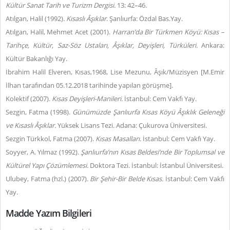
Kültür Sanat Tarih ve Turizm Dergisi.
13: 42–46.
Atılgan, Halil (1992).
Kısaslı Âşıklar
. Şanlıurfa: Özdal Bas.Yay.
Atılgan, Halil, Mehmet Acet (2001).
Harran’da Bir Türkmen Köyü: Kısas –
Tarihçe, Kültür, Saz-Söz Ustaları, Âşıklar, Deyişleri, Türküleri.
Ankara:
Kültür Bakanlığı Yay.
İbrahim Halil Elveren, Kısas,1968, Lise Mezunu, Âşık/Müzisyen [M.Emir
İlhan tarafından 05.12.2018 tarihinde yapılan görüşme].
Kolektif (2007).
Kısas Deyişleri-Manileri.
İstanbul: Cem Vakfı Yay.
Sezgin, Fatma (1998).
Günümüzde Şanlıurfa Kısas Köyü Âşıklık Geleneği
ve Kısaslı Âşıklar.
Yüksek Lisans Tezi. Adana: Çukurova Üniversitesi.
Sezgin Türkkol, Fatma (2007).
Kısas Masalları
. İstanbul: Cem Vakfı Yay.
Soyyer, A. Yılmaz (1992).
Şanlıurfa’nın Kısas Beldesi’nde Bir Toplumsal ve
Kültürel Yapı Çözümlemesi.
Doktora Tezi. İstanbul: İstanbul Üniversitesi.
Ulubey, Fatma (hzl.) (2007).
Bir Şehir-Bir Belde Kısas.
İstanbul: Cem Vakfı
Yay.
Madde Yazım Bilgileri