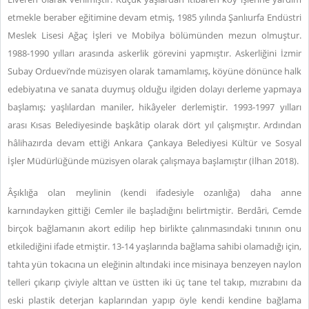
etmekle beraber eğitimine devam etmiş, 1985 yılında Şanlıurfa Endüstri
Meslek Lisesi Ağaç İşleri ve Mobilya bölümünden mezun olmuştur.
1988-1990 yılları arasında askerlik görevini yapmıştır. Askerliğini İzmir
Subay Orduevi’nde müzisyen olarak tamamlamış, köyüne dönünce halk
edebiyatına ve sanata duymuş olduğu ilgiden dolayı derleme yapmaya
başlamış; yaşlılardan maniler, hikâyeler derlemiştir. 1993-1997 yılları
arası Kısas Belediyesinde başkâtip olarak dört yıl çalışmıştır. Ardından
hâlihazırda devam ettiği Ankara Çankaya Belediyesi Kültür ve Sosyal
İşler Müdürlüğünde müzisyen olarak çalışmaya başlamıştır (İlhan 2018).
Âşıklığa olan meylinin (kendi ifadesiyle ozanlığa) daha anne
karnındayken gittiği Cemler ile başladığını belirtmiştir. Berdâri, Cemde
birçok bağlamanın akort edilip hep birlikte çalınmasındaki tınının onu
etkilediğini ifade etmiştir. 13-14 yaşlarında bağlama sahibi olamadığı için,
tahta yün tokacına un eleğinin altındaki ince misinaya benzeyen naylon
telleri çıkarıp çiviyle alttan ve üstten iki üç tane tel takıp, mızrabını da
eski plastik deterjan kaplarından yapıp öyle kendi kendine bağlama