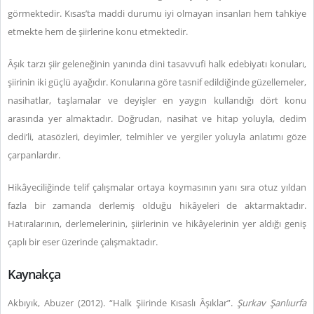
görmektedir. Kısas’ta maddi durumu iyi olmayan insanları hem tahkiye
etmekte hem de şiirlerine konu etmektedir.
Âşık tarzı şiir geleneğinin yanında dini tasavvufi halk edebiyatı konuları,
şiirinin iki güçlü ayağıdır. Konularına göre tasnif edildiğinde güzellemeler,
nasihatlar, taşlamalar ve deyişler en yaygın kullandığı dört konu
arasında yer almaktadır. Doğrudan, nasihat ve hitap yoluyla, dedim
dedi’li, atasözleri, deyimler, telmihler ve yergiler yoluyla anlatımı göze
çarpanlardır.
Hikâyeciliğinde telif çalışmalar ortaya koymasının yanı sıra otuz yıldan
fazla bir zamanda derlemiş olduğu hikâyeleri de aktarmaktadır.
Hatıralarının, derlemelerinin, şiirlerinin ve hikâyelerinin yer aldığı geniş
çaplı bir eser üzerinde çalışmaktadır.
Kaynakça
Akbıyık, Abuzer (2012). “Halk Şiirinde Kısaslı Âşıklar”.
Şurkav Şanlıurfa