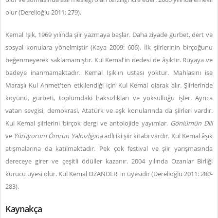
olur (Derelioğlu 2011: 279).
Kemal Işık, 1969 yılında şiir yazmaya başlar. Daha ziyade gurbet, dert ve
sosyal konulara yönelmiştir (Kaya 2009: 606). İlk şiirlerinin birçoğunu
beğenmeyerek saklamamıştır. Kul Kemal'in dedesi de âşıktır. Rüyaya ve
badeye inanmamaktadır. Kemal Işık'ın ustası yoktur. Mahlasını ise
Maraşlı Kul Ahmet'ten etkilendiği için Kul Kemal olarak alır. Şiirlerinde
köyünü, gurbeti, toplumdaki haksızlıkları ve yoksulluğu işler. Ayrıca
vatan sevgisi, demokrasi, Atatürk ve aşk konularında da şiirleri vardır.
Kul Kemal şiirlerini birçok dergi ve antolojide yayımlar.
Gönlümün Dili
ve
Yürüyorum Ömrün Yalnızlığına
adlı iki şiir kitabı vardır. Kul Kemal âşık
atışmalarına da katılmaktadır. Pek çok festival ve şiir yarışmasında
dereceye girer ve çeşitli ödüller kazanır. 2004 yılında Ozanlar Birliği
kurucu üyesi olur. Kul Kemal OZANDER' in üyesidir (Derelioğlu 2011: 280-
283).
Kaynakça