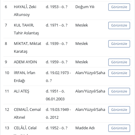
6
HAYALÎ, Zeki
d. 1953 - ö. ?
Doğum Yılı
Görüntüle
Altunsoy
7
KUL TAHİR,
d. 1971 - ö. ?
Meslek
Görüntüle
Tahir Aslantaş
8
MİKTAT, Miktat
d. 1939 - ö. ?
Meslek
Görüntüle
Karataş
9
ADEM AYDIN
d. 1959 - ö. ?
Meslek
Görüntüle
10
İRFAN, İrfan
d. 19.02.1973 -
Alan/Yüzyıl/Saha
Görüntüle
Erdağı
ö. ?
11
ALİ ATEŞ
d. 1951 - ö.
Alan/Yüzyıl/Saha
Görüntüle
06.01.2003
12
CEMALÎ, Cemal
d. 19.03.1949 -
Alan/Yüzyıl/Saha
Görüntüle
Altınel
ö. 2012
13
CELÂLÎ, Celal
d. 1952 - ö. ?
Madde Adı
Görüntüle