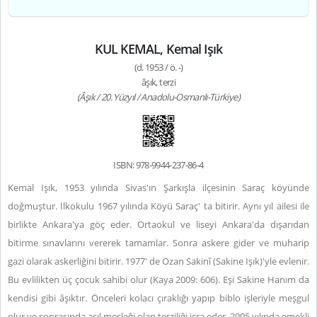
KUL KEMAL, Kemal Işık
(d. 1953 / ö. -)
âşık, terzi
(Âşık / 20. Yüzyıl / Anadolu-Osmanlı-Türkiye)
ISBN: 978-9944-237-86-4
Kemal Işık, 1953 yılında Sivas'ın Şarkışla ilçesinin Saraç köyünde
doğmuştur. İlkokulu 1967 yılında Köyü Saraç' ta bitirir. Aynı yıl ailesi ile
birlikte Ankara'ya göç eder. Ortaokul ve liseyi Ankara'da dışarıdan
bitirme sınavlarını vererek tamamlar. Sonra askere gider ve muharip
gazi olarak askerliğini bitirir. 1977' de Ozan Sakinî (Sakine Işık)'yle evlenir.
Bu evlilikten üç çocuk sahibi olur (Kaya 2009: 606). Eşi Sakine Hanım da
kendisi gibi âşıktır. Önceleri kolacı çıraklığı yapıp biblo işleriyle meşgul
olur ve sonrasında asıl mesleği olan terziliği icra eder. 2005 yılında emekli