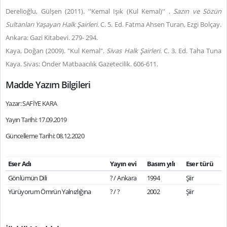
Derelioğlu, Gülşen (2011). ''Kemal Işık (Kul Kemal)'' .
Sazın ve Sözün
Sultanları Yaşayan Halk Şairleri.
C. 5. Ed. Fatma Ahsen Turan, Ezgi Bolçay.
Ankara: Gazi Kitabevi. 279- 294.
Kaya, Doğan (2009). "Kul Kemal".
Sivas Halk Şairleri.
C. 3. Ed. Taha Tuna
Kaya. Sivas: Önder Matbaacılık Gazetecilik. 606-611.
Madde Yazım Bilgileri
Yazar: SAFİYE KARA
Yayın Tarihi: 17.09.2019
Güncelleme Tarihi: 08.12.2020
Eser Adı
Yayın evi
Basım yılı
Eser türü
Gönlümün Dili
? / Ankara
1994
Şiir
Yürüyorum Ömrün Yalnızlığına
? / ?
2002
Şiir