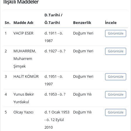
İlişkili Maddeler
D.Tarihi /
Sn.
Madde Adı
Ö.Tarihi
Benzerlik
İncele
1
VACİP ESER
d. 1911 - ö.
Doğum Yeri
Görüntüle
1987
2
MUHARREM,
d. 1927 - ö. ?
Doğum Yeri
Görüntüle
Muharrem
Şimşek
3
HALİT KÖMÜR
d. 1951 - ö.
Doğum Yeri
Görüntüle
1997
4
Yunus Bekir
d. 1953 - ö. ?
Doğum Yılı
Görüntüle
Yurdakul
5
Olcay Yazıcı
d. 1 Ocak 1953
Doğum Yılı
Görüntüle
- ö. 12 Eylül
2010