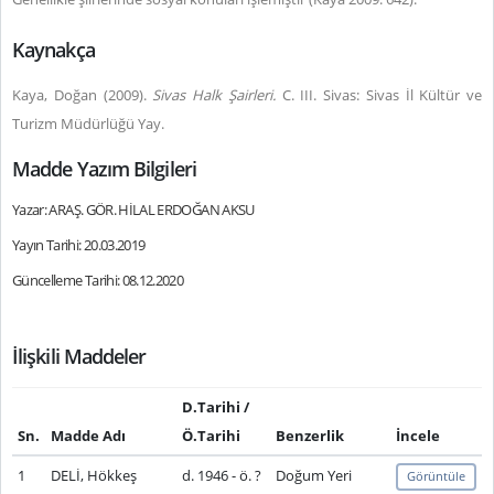
Kaynakça
Kaya, Doğan (2009).
Sivas Halk Şairleri.
C. III. Sivas: Sivas İl Kültür ve
Turizm Müdürlüğü Yay.
Madde Yazım Bilgileri
Yazar: ARAŞ. GÖR. HİLAL ERDOĞAN AKSU
Yayın Tarihi: 20.03.2019
Güncelleme Tarihi: 08.12.2020
İlişkili Maddeler
D.Tarihi /
Sn.
Madde Adı
Ö.Tarihi
Benzerlik
İncele
1
DELİ, Hökkeş
d. 1946 - ö. ?
Doğum Yeri
Görüntüle