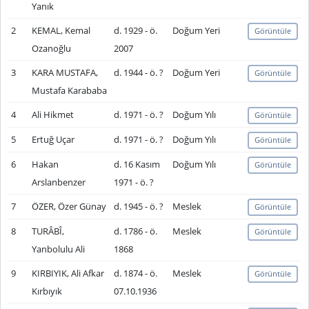
Yanık
2
KEMAL, Kemal
d. 1929 - ö.
Doğum Yeri
Görüntüle
Ozanoğlu
2007
3
KARA MUSTAFA,
d. 1944 - ö. ?
Doğum Yeri
Görüntüle
Mustafa Karababa
4
Ali Hikmet
d. 1971 - ö. ?
Doğum Yılı
Görüntüle
5
Ertuğ Uçar
d. 1971 - ö. ?
Doğum Yılı
Görüntüle
6
Hakan
d. 16 Kasım
Doğum Yılı
Görüntüle
Arslanbenzer
1971 - ö. ?
7
ÖZER, Özer Günay
d. 1945 - ö. ?
Meslek
Görüntüle
8
TURÂBÎ,
d. 1786 - ö.
Meslek
Görüntüle
Yanbolulu Ali
1868
9
KIRBIYIK, Ali Afkar
d. 1874 - ö.
Meslek
Görüntüle
Kırbıyık
07.10.1936