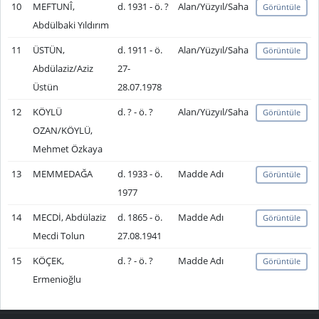
10
MEFTUNÎ,
d. 1931 - ö. ?
Alan/Yüzyıl/Saha
Görüntüle
Abdülbaki Yıldırım
11
ÜSTÜN,
d. 1911 - ö.
Alan/Yüzyıl/Saha
Görüntüle
Abdülaziz/Aziz
27-
Üstün
28.07.1978
12
KÖYLÜ
d. ? - ö. ?
Alan/Yüzyıl/Saha
Görüntüle
OZAN/KÖYLÜ,
Mehmet Özkaya
13
MEMMEDAĞA
d. 1933 - ö.
Madde Adı
Görüntüle
1977
14
MECDİ, Abdülaziz
d. 1865 - ö.
Madde Adı
Görüntüle
Mecdi Tolun
27.08.1941
15
KÖÇEK,
d. ? - ö. ?
Madde Adı
Görüntüle
Ermenioğlu