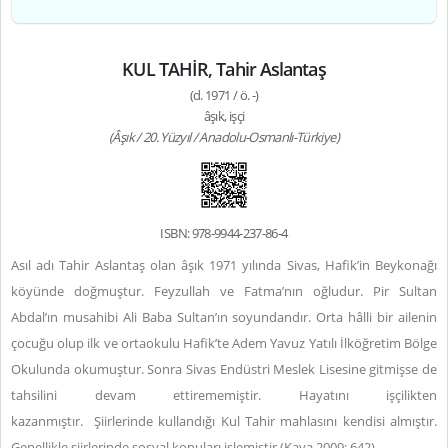
KUL TAHİR, Tahir Aslantaş
(d. 1971 / ö. -)
âşık, işçi
(Âşık / 20. Yüzyıl / Anadolu-Osmanlı-Türkiye)
ISBN: 978-9944-237-86-4
Asıl adı Tahir Aslantaş olan âşık 1971 yılında Sivas, Hafik’in Beykonağı
köyünde doğmuştur. Feyzullah ve Fatma’nın oğludur. Pir Sultan
Abdal’ın musahibi Ali Baba Sultan’ın soyundandır. Orta hâlli bir ailenin
çocuğu olup ilk ve ortaokulu Hafik’te Adem Yavuz Yatılı İlköğretim Bölge
Okulunda okumuştur. Sonra Sivas Endüstri Meslek Lisesine gitmişse de
tahsilini devam ettirememiştir. Hayatını işçilikten
kazanmıştır.
Şiirlerinde kullandığı Kul Tahir mahlasını kendisi almıştır.
Genellikle şiirlerinde sosyal konuları işlemiştir (Kaya 2009: 642).