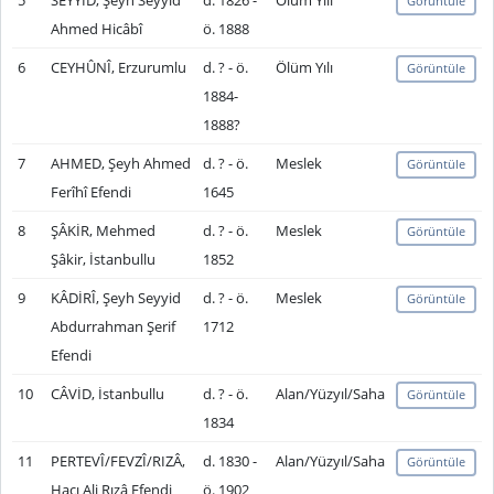
5
SEYYİD, Şeyh Seyyid
d. 1826 -
Ölüm Yılı
Görüntüle
Ahmed Hicâbî
ö. 1888
6
CEYHÛNÎ, Erzurumlu
d. ? - ö.
Ölüm Yılı
Görüntüle
1884-
1888?
7
AHMED, Şeyh Ahmed
d. ? - ö.
Meslek
Görüntüle
Ferîhî Efendi
1645
8
ŞÂKİR, Mehmed
d. ? - ö.
Meslek
Görüntüle
Şâkir, İstanbullu
1852
9
KÂDİRÎ, Şeyh Seyyid
d. ? - ö.
Meslek
Görüntüle
Abdurrahman Şerif
1712
Efendi
10
CÂVİD, İstanbullu
d. ? - ö.
Alan/Yüzyıl/Saha
Görüntüle
1834
11
PERTEVÎ/FEVZÎ/RIZÂ,
d. 1830 -
Alan/Yüzyıl/Saha
Görüntüle
Hacı Ali Rızâ Efendi
ö. 1902