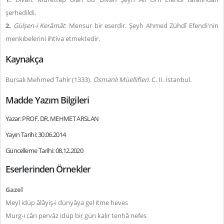
şerhedildi.
2.
Gülşen-i Kerâmât
: Mensur bir eserdir. Şeyh Ahmed Zühdî Efendi'nin
menkıbelerini ihtiva etmektedir.
Kaynakça
Bursalı Mehmed Tahir (1333).
Osmanlı Müellifleri.
C. II. İstanbul.
Madde Yazım Bilgileri
Yazar: PROF. DR. MEHMET ARSLAN
Yayın Tarihi: 30.06.2014
Güncelleme Tarihi: 08.12.2020
Eserlerinden Örnekler
Gazel
Meyl idüp âlâyiş-i dünyâya gel itme heves
Murg-ı cân pervâz idüp bir gün kalır tenhâ nefes