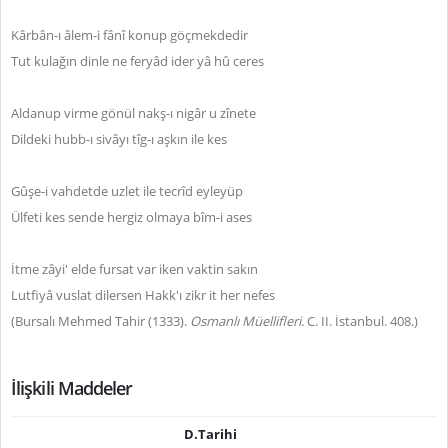
Kârbân-ı âlem-i fânî konup göçmekdedir
Tut kulağın dinle ne feryâd ider yâ hû ceres
Aldanup virme gönül nakş-ı nigâr u zînete
Dildeki hubb-ı sivâyı tîg-ı aşkın ile kes
Gûşe-i vahdetde uzlet ile tecrîd eyleyüp
Ülfeti kes sende hergiz olmaya bîm-i ases
İtme zâyi' elde fursat var iken vaktin sakın
Lutfiyâ vuslat dilersen Hakk'ı zikr it her nefes
(Bursalı Mehmed Tahir (1333).
Osmanlı Müellifleri.
C. II. İstanbul. 408.)
İlişkili Maddeler
D.Tarihi