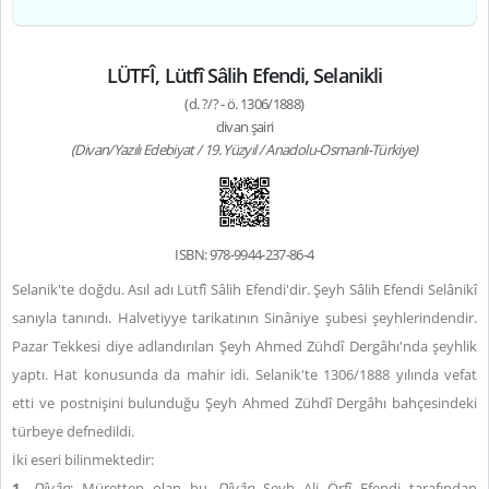
LÜTFÎ, Lütfî Sâlih Efendi, Selanikli
(d. ?/? - ö. 1306/1888)
divan şairi
(Divan/Yazılı Edebiyat / 19. Yüzyıl / Anadolu-Osmanlı-Türkiye)
ISBN: 978-9944-237-86-4
Selanik'te doğdu. Asıl adı Lütfî Sâlih Efendi'dir. Şeyh Sâlih Efendi Selânikî
sanıyla tanındı. Halvetiyye tarikatının Sinâniye şubesi şeyhlerindendir.
Pazar Tekkesi diye adlandırılan Şeyh Ahmed Zühdî Dergâhı'nda şeyhlik
yaptı. Hat konusunda da mahir idi. Selanik'te 1306/1888 yılında vefat
etti ve postnişini bulunduğu Şeyh Ahmed Zühdî Dergâhı bahçesindeki
türbeye defnedildi.
İki eseri bilinmektedir:
1.
Dîvân
: Mürettep olan bu
Dîvân
Şeyh Ali Örfî Efendi tarafından