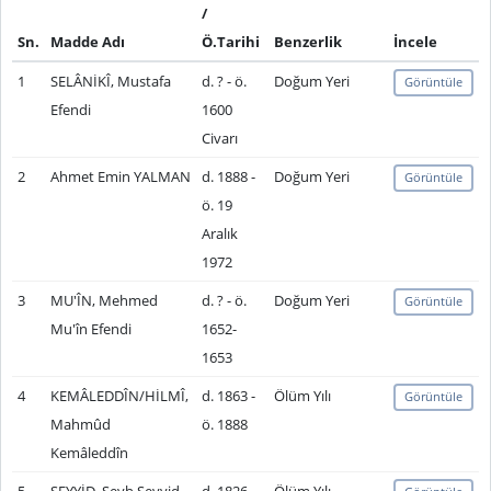
/
Sn.
Madde Adı
Ö.Tarihi
Benzerlik
İncele
1
SELÂNİKÎ, Mustafa
d. ? - ö.
Doğum Yeri
Görüntüle
Efendi
1600
Civarı
2
Ahmet Emin YALMAN
d. 1888 -
Doğum Yeri
Görüntüle
ö. 19
Aralık
1972
3
MU'ÎN, Mehmed
d. ? - ö.
Doğum Yeri
Görüntüle
Mu'în Efendi
1652-
1653
4
KEMÂLEDDÎN/HİLMÎ,
d. 1863 -
Ölüm Yılı
Görüntüle
Mahmûd
ö. 1888
Kemâleddîn