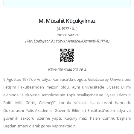
M. Mücahit Küçükyılmaz
(d. 1977 / ö. -)
roman yazarı
(Yeni Edebiyat / 20. Yüzyıl / Anadolu-Osmanlı-Türkiye)
ISBN: 978-9944-237-86-4
9 Ağustos 1977’de Antalya, Kumluca’da doğdu. Galatasaray Üniversitesi
İletişim Fakültesi’nden mezun oldu. Aynı üniversitede Siyaset Bilimi
alanında “Türkiye’de Demokrasinin Toplumsallaşması ve Siyasal İslam’ın
Rolü: Milli Görüş Geleneği” konulu yüksek lisans tezini hazırladı.
Doktorasını Polis Akademisi Güvenlik Bilimleri Enstitüsü’nde medya ve
güvenlik sektörü üzerine yaptı. Küçükyılmaz, halen Cumhurbaşkanı
Başdanışmanı olarak görev yapmaktadır.