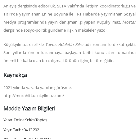
Anlayış dergisinde editörlük, SETA Vakfı’nda iletişim koordinatörlüğü ve
TRT1’de yayımlanan Enine Boyuna ile TRT Haber’de yayımlanan Sosyal
Medya programlarında yayın danışmanlığı yapan Küçükyılmaz,
Mostar
dergisinde sosyo-politik gündeme ilişkin makaleler yazdı.
Küçükyılmaz, özellikle
Yavuz: Adaletin Kılıcı
adlı romanı ile dikkat çekti.
Son yıllarda önem kazanmaya başlayan tarihi konu alan romanlara
önemli bir katkı olan bu çalışma, türünün ilginç bir örneğidir.
Kaynakça
2021 yılında yazarla yapılan görüşme.
http://mucahitkucukyilmaz.com/
Madde Yazım Bilgileri
Yazar: Emine Sıdıka Toptaş
Yayın Tarihi: 04.12.2021