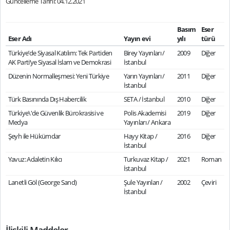
Güncelleme Tarihi: 04.12.2021
Basım
Eser
Eser Adı
Yayın evi
yılı
türü
Türkiye’de Siyasal Katılım: Tek Partiden
Birey Yayınları /
2009
Diğer
AK Parti’ye Siyasal İslam ve Demokrasi
İstanbul
Düzenin Normalleşmesi: Yeni Türkiye
Yarın Yayınları /
2011
Diğer
İstanbul
Türk Basınında Dış Habercilik
SETA / İstanbul
2010
Diğer
Türkiye\'de Güvenlik Bürokrasisi ve
Polis Akademisi
2019
Diğer
Medya
Yayınları / Ankara
Şeyh ile Hükümdar
Hayy Kitap /
2016
Diğer
İstanbul
Yavuz: Adaletin Kılıcı
Turkuvaz Kitap /
2021
Roman
İstanbul
Lanetli Göl (George Sand)
Şule Yayınları /
2002
Çeviri
İstanbul