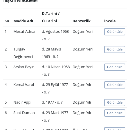
İlişkili Maddeler
D.Tarihi /
Sn.
Madde Adı
Ö.Tarihi
Benzerlik
İncele
1
Mesut Adnan
d. Ağustos 1963
Doğum Yeri
Görüntüle
- ö. ?
2
Turgay
d. 28 Mayıs
Doğum Yeri
Görüntüle
Değirmenci
1963 - ö. ?
3
Arslan Bayır
d. 10 Nisan 1958
Doğum Yeri
Görüntüle
- ö. ?
4
Kemal Varol
d. 29 Eylül 1977
Doğum Yılı
Görüntüle
- ö. ?
5
Nadir Aşçı
d. 1977 - ö. ?
Doğum Yılı
Görüntüle
6
Suat Duman
d. 29 Mart 1977
Doğum Yılı
Görüntüle
- ö. ?