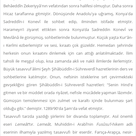
Behâeddîn Zekeriyyâ'nın vefatından sonra halifesi olmuştur. Daha sonra
Hicaz taraflarına gitmiştir. Dönüşünde Anadolu'ya uğramış, Konya'da
Sadreddîn-i Konevî ile sohbet edip, ilminden istifade etmiştir.
Harameyn’i ziyaret ettikten sonra Konya’da Sadreddin Konevî ve
Mevlânâ ile görüşmüş, sohbetlerinde bulunmuştur. Küçük yaşta Kur'ân-
ı Kerîmi ezberlemiştir ve sesi, kıraatı çok güzeldir. Hemedan şehrinde
herkesin onun kıraatını dinlemek için can attığı anlatılmaktadır. İlim
tahsili ile meşgul olup, kısa zamanda akli ve nakli ilimlerde ilerlemiştir.
Büyük tasavvuf âlimi Şeyh Şihâbüddîn-i Sühreverdî hazretlerinin ders ve
sohbetlerine katılmıştır. Onun, nefsinin isteklerine sırt çevirmekteki
gevşekliğini gören Şihâbüddîn-i Sühreverdî hazretleri: "Senin Hind'e
gitmen ve bir müddet orada riyâzet, nefisle mücâdele yapman lâzımdır.
Gümüşün temizlenmesi için zulmet ve karaltı içinde bulunması şart
olduğu gibi." demiştir. 1289/90'da Şam'da vefat etmiştir.
Tasavvufi tarzda yazdığı şiirlerini bir divanda toplamıştır. Asıl önemli
eseri
Lemeât
’tır.
Lemeât
, Muhiddin-i Arabî’nin
Fusûsu’l-hikem
adlı
eserinin ilhamıyla yazılmış tasavvufi bir eserdir. Farsça-Arapça, nesir-