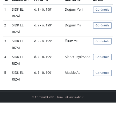
Sn.
Madde Adı
Ö.Tarihi
Benzerlik
İncele
1
SIDK ELİ
d. ? - ö. 1991
Doğum Yeri
Görüntüle
RIZAİ
2
SIDK ELİ
d. ? - ö. 1991
Doğum Yılı
Görüntüle
RIZAİ
3
SIDK ELİ
d. ? - ö. 1991
Ölüm Yılı
Görüntüle
RIZAİ
4
SIDK ELİ
d. ? - ö. 1991
Alan/Yüzyıl/Saha
Görüntüle
RIZAİ
5
SIDK ELİ
d. ? - ö. 1991
Madde Adı
Görüntüle
RIZAİ
© Copyright 2020. Tüm Hakları Saklıdır.