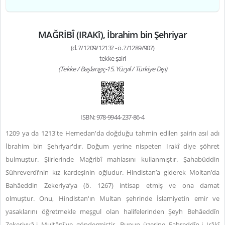
MAĞRİBÎ (IRAKî), İbrahim bin Şehriyar
(d. ?/1209/1213? - ö. ?/1289/90?)
tekke şairi
(Tekke / Başlangıç-15. Yüzyıl / Türkiye Dışı)
ISBN: 978-9944-237-86-4
1209 ya da 1213'te Hemedan'da doğduğu tahmin edilen şairin asıl adı
İbrahim bin Şehriyar'dır. Doğum yerine nispeten Irakî diye şöhret
bulmuştur. Şiirlerinde Mağribî mahlasını kullanmıştır. Şahabüddin
Sühreverdî’nin kız kardeşinin oğludur. Hindistan’a giderek Moltan’da
Bahâeddin Zekeriya’ya (ö. 1267) intisap etmiş ve ona damat
olmuştur. Onu, Hindistan'ın Multan şehrinde İslamiyetin emir ve
yasaklarını öğretmekle meşgul olan halifelerinden Şeyh Behâeddîn
Zekeriyyâ-i Multânî'ye göndermiştir. Bunun üzerine Fahreddîn-i Irâkî