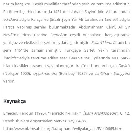
nazım karışıktır. Çeşitli müellifler tarafından şerh ve tercüme edilmiştir.
En önemli şerhleri arasında 1431 de İsfahanlı Sayinüddin Ali tarafından
ed-Dâvâ
adıyla Farsça ve Şirazlı Şeyh Yâr Ali tarafından
Lemeât
adıyla
Farsça yapılmış şerhler bulunmaktadır. Abdurrahman Câmî, Ali Şir
Nevâî’nin ricası üzerine
Lemeât
’ın çeşitli nüshalarını karşılaştırarak
yanlışsız ve eksiksiz bir şerh meydana getirmiştir.
Eşiâtü’l-lemeât
adlı bu
şerh 1461'de tamamlanmıştır. Türkçeye Saffet Yekin tarafından
Parıltılar
adıyla tercüme edilen eser 1948 ve 1963 yıllarında MEB Şark-
İslam klasikleri arasında yayımlanmıştır. Irakî’nin bundan başka
Divân
’ı
(Nolkşor 1909),
Uşşaknâme
’si (Bombay 1937) ve
Istilâhât-ı Sufiyye
’si
vardır.
Kaynakça
Emecen, Feridun (1995). "Fahreddin-i Iraki",
İslam Ansiklopedisi
. C. 12.
İstanbul: İslam Araştırmaları Merkezi Yay. 84-86.
http://www.bizimsahife.org/kutuphane/evliyalar_ans/F/ea0665.htm