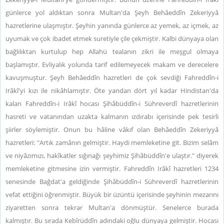
günlerce yol aldıktan sonra Multan'da Şeyh Behâeddîn Zekeriyyâ
hazretlerine ulaşmıştır. Şeyhin yanında günlerce az yemek, az içmek, az
uyumak ve çok ibadet etmek suretiyle çile çekmiştir. Kalbi dünyaya olan
bağlılıktan kurtulup hep Allahü tealanın zikri ile meşgul olmaya
başlamıştır. Evliyalık yolunda tarif edilemeyecek makam ve derecelere
kavuşmuştur. Şeyh Behâeddîn hazretleri de çok sevdiği Fahreddîn-i
Irâkî'yi kızı ile nikâhlamıştır. Öte yandan dört yıl kadar Hindistan'da
kalan Fahreddîn-i Irâkî hocası Şihâbüddîn-i Sühreverdî hazretlerinin
hasreti ve vatanından uzakta kalmanın ızdırabı içerisinde pek tesirli
şiirler söylemiştir. Onun bu hâline vâkıf olan Behâeddîn Zekeriyyâ
hazretleri: "Artık zamânın gelmiştir. Haydi memleketine git. Bizim selâm
ve niyâzımızı, hakîkatler sığınağı şeyhimiz Şihâbüddîn'e ulaştır." diyerek
memleketine gitmesine izin vermiştir. Fahreddîn Irâkî hazretleri 1234
senesinde Bağdat'a geldiğinde Şihâbüddîn-i Sühreverdî hazretlerinin
vefat ettiğini öğrenmiştir. Büyük bir üzüntü içerisinde şeyhinin mezarını
ziyaretten sonra tekrar Multan'a dönmüştür. Senelerce burada
kalmıştır. Bu sırada Kebîrüddîn adındaki oğlu dünyaya gelmiştir. Hocası