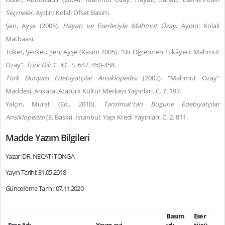
Seçmeler
. Aydın: Kolalı Ofset Basım.
Şen, Ayşe (2005).
Hayatı ve Eserleriyle Mahmut Özay
. Aydın: Kolalı
Matbaası.
Toker, Şevket; Şen, Ayşe (Kasım 2005). "Bir Öğretmen Hikâyeci: Mahmut
Özay".
Türk Dili
. C. XC. S. 647. 450-458.
Türk Dünyası Edebiyatçılar Ansiklopedisi
(2002). "Mahmut Özay"
Maddesi. Ankara: Atatürk Kültür Merkezi Yayınları. C. 7. 197.
Yalçın, Murat (Ed., 2010).
Tanzimat'tan Bugüne Edebiyatçılar
Ansiklopedisi
(3. Baskı). İstanbul: Yapı Kredi Yayınları. C. 2. 811.
Madde Yazım Bilgileri
Yazar: DR. NECATİ TONGA
Yayın Tarihi: 31.05.2018
Güncelleme Tarihi: 07.11.2020
Basım
Eser