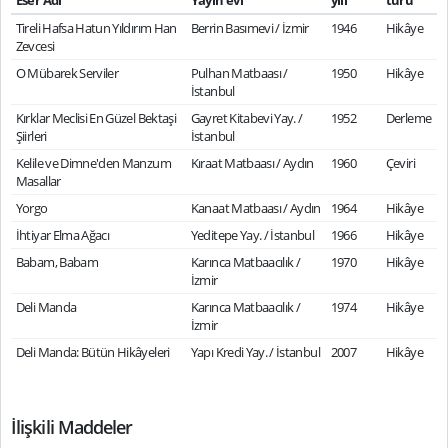
Eser Adı
Yayın evi
yılı
türü
Tireli Hafsa Hatun Yıldırım Han
Berrin Basımevi / İzmir
1946
Hikâye
Zevcesi
O Mübarek Serviler
Pulhan Matbaası /
1950
Hikâye
İstanbul
Kırklar Meclisi En Güzel Bektaşi
Gayret Kitabevi Yay. /
1952
Derleme
Şiirleri
İstanbul
Kelile ve Dimne'den Manzum
Kıraat Matbaası / Aydın
1960
Çeviri
Masallar
Yorgo
Kanaat Matbaası / Aydın
1964
Hikâye
İhtiyar Elma Ağacı
Yeditepe Yay. / İstanbul
1966
Hikâye
Babam, Babam
Karınca Matbaacılık /
1970
Hikâye
İzmir
Deli Manda
Karınca Matbaacılık /
1974
Hikâye
İzmir
Deli Manda: Bütün Hikâyeleri
Yapı Kredi Yay. / İstanbul
2007
Hikâye
İlişkili Maddeler