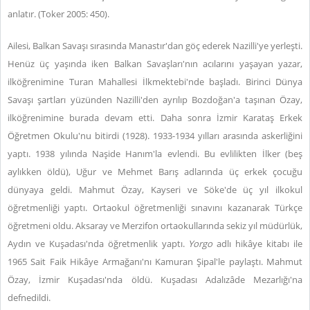
anlatır. (Toker 2005: 450).
Ailesi, Balkan Savaşı sırasında Manastır'dan göç ederek Nazilli'ye yerleşti.
Henüz üç yaşında iken Balkan Savaşları'nın acılarını yaşayan yazar,
ilköğrenimine Turan Mahallesi İlkmektebi'nde başladı. Birinci Dünya
Savaşı şartları yüzünden Nazilli'den ayrılıp Bozdoğan'a taşınan Özay,
ilköğrenimine burada devam etti. Daha sonra İzmir Karataş Erkek
Öğretmen Okulu'nu bitirdi (1928). 1933-1934 yılları arasında askerliğini
yaptı. 1938 yılında Naşide Hanım'la evlendi. Bu evlilikten İlker (beş
aylıkken öldü), Uğur ve Mehmet Barış adlarında üç erkek çocuğu
dünyaya geldi. Mahmut Özay, Kayseri ve Söke'de üç yıl ilkokul
öğretmenliği yaptı. Ortaokul öğretmenliği sınavını kazanarak Türkçe
öğretmeni oldu. Aksaray ve Merzifon ortaokullarında sekiz yıl müdürlük,
Aydın ve Kuşadası'nda öğretmenlik yaptı.
Yorgo
adlı hikâye kitabı ile
1965 Sait Faik Hikâye Armağanı'nı Kamuran Şipal'le paylaştı. Mahmut
Özay, İzmir Kuşadası'nda öldü. Kuşadası Adalızâde Mezarlığı'na
defnedildi.