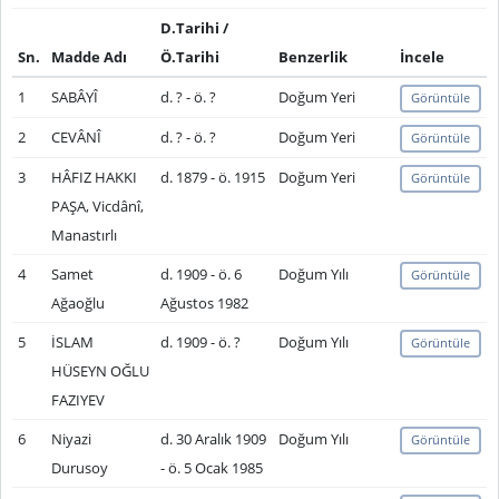
D.Tarihi /
Sn.
Madde Adı
Ö.Tarihi
Benzerlik
İncele
1
SABÂYÎ
d. ? - ö. ?
Doğum Yeri
Görüntüle
2
CEVÂNÎ
d. ? - ö. ?
Doğum Yeri
Görüntüle
3
HÂFIZ HAKKI
d. 1879 - ö. 1915
Doğum Yeri
Görüntüle
PAŞA, Vicdânî,
Manastırlı
4
Samet
d. 1909 - ö. 6
Doğum Yılı
Görüntüle
Ağaoğlu
Ağustos 1982
5
İSLAM
d. 1909 - ö. ?
Doğum Yılı
Görüntüle
HÜSEYN OĞLU
FAZIYEV
6
Niyazi
d. 30 Aralık 1909
Doğum Yılı
Görüntüle
Durusoy
- ö. 5 Ocak 1985