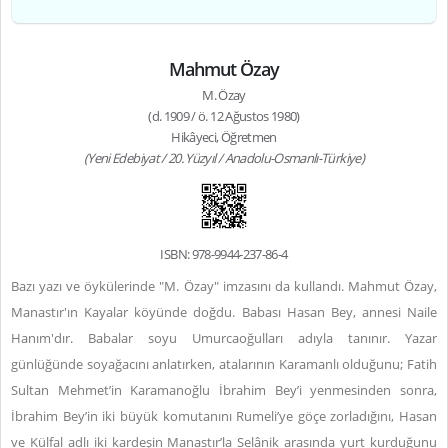
Mahmut Özay
M. Özay
(d. 1909 / ö. 12 Ağustos 1980)
Hikâyeci, Öğretmen
(Yeni Edebiyat / 20. Yüzyıl / Anadolu-Osmanlı-Türkiye)
ISBN: 978-9944-237-86-4
Bazı yazı ve öykülerinde "M. Özay" imzasını da kullandı. Mahmut Özay,
Manastır'ın Kayalar köyünde doğdu. Babası Hasan Bey, annesi Naile
Hanım'dır. Babalar soyu Umurcaoğulları adıyla tanınır. Yazar
günlüğünde soyağacını anlatırken, atalarının Karamanlı olduğunu; Fatih
Sultan Mehmet’in Karamanoğlu İbrahim Bey’i yenmesinden sonra,
İbrahim Bey’in iki büyük komutanını Rumeli’ye göçe zorladığını, Hasan
ve Külfal adlı iki kardeşin Manastır’la Selânik arasında yurt kurduğunu