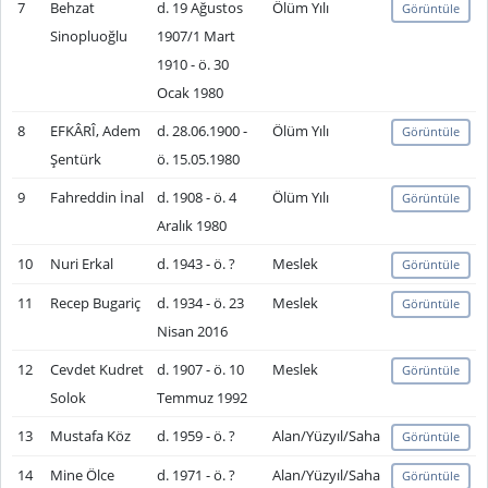
7
Behzat
d. 19 Ağustos
Ölüm Yılı
Görüntüle
Sinopluoğlu
1907/1 Mart
1910 - ö. 30
Ocak 1980
8
EFKÂRÎ, Adem
d. 28.06.1900 -
Ölüm Yılı
Görüntüle
Şentürk
ö. 15.05.1980
9
Fahreddin İnal
d. 1908 - ö. 4
Ölüm Yılı
Görüntüle
Aralık 1980
10
Nuri Erkal
d. 1943 - ö. ?
Meslek
Görüntüle
11
Recep Bugariç
d. 1934 - ö. 23
Meslek
Görüntüle
Nisan 2016
12
Cevdet Kudret
d. 1907 - ö. 10
Meslek
Görüntüle
Solok
Temmuz 1992
13
Mustafa Köz
d. 1959 - ö. ?
Alan/Yüzyıl/Saha
Görüntüle
14
Mine Ölce
d. 1971 - ö. ?
Alan/Yüzyıl/Saha
Görüntüle