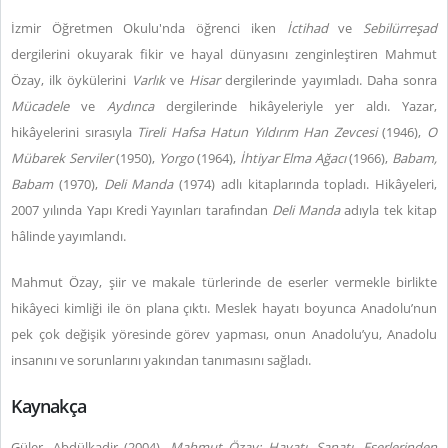
İzmir Öğretmen Okulu'nda öğrenci iken
İctihad
ve
Sebilürreşad
dergilerini okuyarak fikir ve hayal dünyasını zenginleştiren Mahmut
Özay, ilk öykülerini
Varlık
ve
Hisar
dergilerinde yayımladı. Daha sonra
Mücadele
ve
Aydınca
dergilerinde hikâyeleriyle yer aldı. Yazar,
hikâyelerini sırasıyla
Tireli Hafsa Hatun Yıldırım Han Zevcesi
(1946),
O
Mübarek Serviler
(1950),
Yorgo
(1964),
İhtiyar Elma Ağacı
(1966),
Babam,
Babam
(1970),
Deli Manda
(1974) adlı kitaplarında topladı. Hikâyeleri,
2007 yılında Yapı Kredi Yayınları tarafından
Deli Manda
adıyla tek kitap
hâlinde yayımlandı.
Mahmut Özay, şiir ve makale türlerinde de eserler vermekle birlikte
hikâyeci kimliği ile ön plana çıktı.
Meslek hayatı boyunca Anadolu’nun
pek çok değişik yöresinde görev yapması, onun Anadolu’yu, Anadolu
insanını ve sorunlarını yakından tanımasını sağladı.
Kaynakça
Güler, Abdülkadir (2004).
Mahmut Özay: Hayatı, Sanatı, Eserlerinden