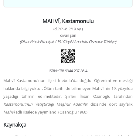
MAHVÎ, Kastamonulu
(d. ?/? - ö. ?/19. yy.)
divan şairi
(Divan/Yazılı Edebiyat / 19. Yüzyıl / Anadolu-Osmanlı-Türkiye)
ISBN: 978-9944-237-86-4
Mahvî Kastamonu'nun ilçesi İnebolu'da doğdu. Öğrenimi ve mesleği
hakkında bilgi yoktur. Ölüm tarihi de bilinmeyen Mahvî'nin 19. yüzyılda
yaşadığı tahmin edilmektedir. Şiirleri İhsan Ozanoğlu tarafından
Kastamonu'nun Yetiştirdiği Meşhur Adamla
r dizisinde dört sayfalık
Mahvî
adlı risalede yayımlandı (Ozanoğlu 1960).
Kaynakça