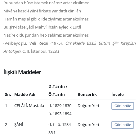
Ruhundan bûse istersek ricâmız artar eksilmez
Miyân-ı kasd-i yâr-i firkate yandırdı cânı âh
Hemân meş'al gibi dilde ziyâmız artar eksilmez
Bu şi'r-i tâze Şâdî Mahvî İhsân eyledik Lutfî
Nazîre olduğundan hep safâmız artar eksilmez
(Velibeyoğlu, Veli Recai (1975).
Örneklerle Basılı Bütün Şiir Kitapları
Antolojisi
. C. II. İstanbul. 1323.)
İlişkili Maddeler
D.Tarihi /
Sn.
Madde Adı
Ö.Tarihi
Benzerlik
İncele
1
CELÂLÎ, Mustafa
d. 1829-1830 -
Doğum Yeri
Görüntüle
ö. 1893-1894
2
ŞÂNÎ
d. ? - ö. 1534-
Doğum Yeri
Görüntüle
35 ?