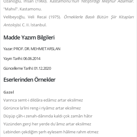
Ozanoğlu, İhsan (1960).
Kastamonu'nun Yetiştirdiği Meşhur Adamlar
.
"Mahvî". Kastamonu.
Velibeyoğlu, Veli Recai (1975).
Örneklerle Basılı Bütün Şiir Kitapları
Antolojisi
. C. II. İstanbul.
Madde Yazım Bilgileri
Yazar: PROF. DR. MEHMET ARSLAN
Yayın Tarihi: 06.06.2014
Güncelleme Tarihi: 01.12.2020
Eserlerinden Örnekler
Gazel
Varınca semt-i dildâra edâmız artar eksilmez
Görünce la'lini reng-i riyâmız artar eksilmez
Düşüp çâh-ı zenah-dânında kaldı çok zamân hâtır
Yüzünden gerçi her yerde du'âmız artar eksilmez
Lebinden çekdiğim şerh eylesem hâlime rahm etmez