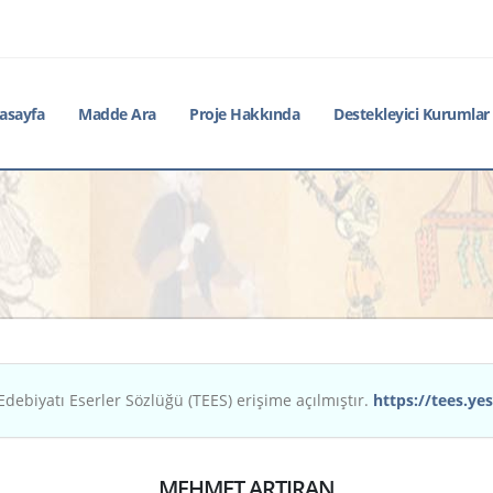
asayfa
Madde Ara
Proje Hakkında
Destekleyici Kurumlar
Edebiyatı Eserler Sözlüğü (TEES) erişime açılmıştır.
https://tees.yes
MEHMET ARTIRAN