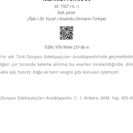
(d. 1927 / ö. -)
âşık, yazar
(Âşık / 20. Yüzyıl / Anadolu-Osmanlı-Türkiye)
ISBN: 978-9944-237-86-4
n’ın adı
Türk Dünyası Edebiyatçıları Ansiklopedisi
'nde geçmektedir
a, diğeri şiir türünde kaleme alınmış bu eserleri incelendiğinde, dil
ukla aşk, hasret, doğa ve tanrı sevgisi gibi konuları işlemiştir.
Dünyası Edebiyatçıları Ansiklopedisi
. C. 1. Ankara: AKM. Yay. 455-4