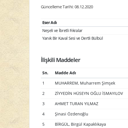
Güncelleme Tarihi: 08.12.2020
Eser Adı
Neşeli ve İbretli Fıkralar
Yanık Bir Kaval Sesi ve Dertli Bülbül
İlişkili Maddeler
Sn.
Madde Adı
1
MUHARREM, Muharrem Şimşek
2
ZİYYEDİN HÜSEYN OĞLU İSMAYILOV
3
AHMET TURAN YILMAZ
4
Şinasi Özdenoğlu
5
BİRGÜL, Birgül Kapaklıkaya