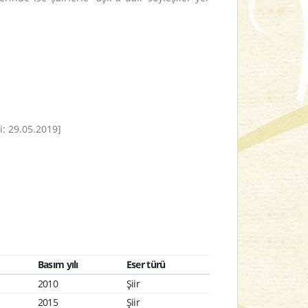
i: 29.05.2019]
Basım yılı
Eser türü
2010
Şiir
2015
Şiir