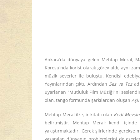
Ankara’da dünyaya gelen Mehtap Meral, M
Korosu'nda korist olarak görev aldı, aynı za
müzik severler ile buluştu. Kendisi edebiyat
Yayınlarından çıktı. Ardından
Ses ve Toz
ad
uyarlanan "Mutluluk Film Müziği"ni seslendi
olan, tango formunda şarkılardan oluşan
Aşk
Mehtap Meral ilk şiir kitabı olan
Kedi Mevsim
belirtmiştir. Mehtap Meral; kendi içinde
yakıştırmaktadır. Gerek şiirlerinde gerekse 
yaşanılan dünyanın problemlerini de eserle