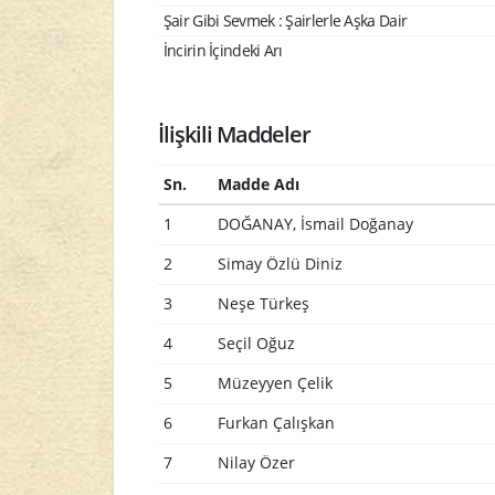
Şair Gibi Sevmek : Şairlerle Aşka Dair
İncirin İçindeki Arı
İlişkili Maddeler
Sn.
Madde Adı
1
DOĞANAY, İsmail Doğanay
2
Simay Özlü Diniz
3
Neşe Türkeş
4
Seçil Oğuz
5
Müzeyyen Çelik
6
Furkan Çalışkan
7
Nilay Özer