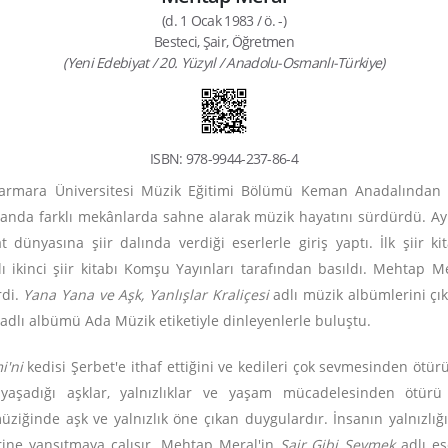
(d. 1 Ocak 1983 / ö. -)
Besteci, Şair, Öğretmen
(Yeni Edebiyat / 20. Yüzyıl / Anadolu-Osmanlı-Türkiye)
ISBN: 978-9944-237-86-4
armara Üniversitesi Müzik Eğitimi Bölümü Keman Anadalından 
manda farklı mekânlarda sahne alarak müzik hayatını sürdürdü. Ayr
 dünyasına şiir dalında verdiği eserlerle giriş yaptı. İlk şiir k
lı ikinci şiir kitabı Komşu Yayınları tarafından basıldı. Mehtap Me
rdi.
Yana Yana ve Aşk, Yanlışlar Kraliçesi
adlı müzik albümlerini çık
adlı albümü Ada Müzik etiketiyle dinleyenlerle buluştu.
i'ni
kedisi Şerbet'e ithaf ettiğini ve kedileri çok sevmesinden ötürü
 yaşadığı aşklar, yalnızlıklar ve yaşam mücadelesinden ötürü
müziğinde aşk ve yalnızlık öne çıkan duygulardır. İnsanın yalnızlığ
rine yansıtmaya çalışır. Mehtap Meral'in
Şair Gibi Sevmek
adlı es