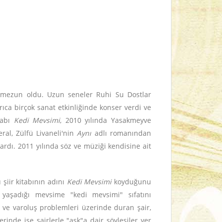
mezun oldu. Uzun seneler Ruhi Su Dostlar
ıca birçok sanat etkinliğinde konser verdi ve
itabı
Kedi Mevsimi
, 2010 yılında Yasakmeyve
ral, Zülfü Livaneli'nin
Aynı
adlı romanından
ardı. 2011 yılında söz ve müziği kendisine ait
 şiir kitabının adını
Kedi Mevsimi
koyduğunu
 yaşadığı mevsime "kedi mevsimi" sıfatını
ı ve varoluş problemleri üzerinde duran şair,
erinde ise şairlerle "aşk"a dair söyleşiler yer