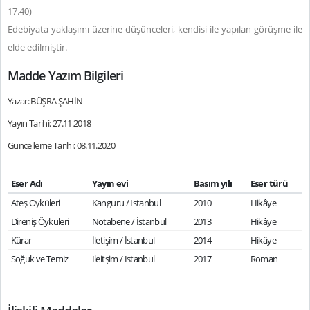
17.40)
Edebiyata yaklaşımı üzerine düşünceleri, kendisi ile yapılan görüşme ile
elde edilmiştir.
Madde Yazım Bilgileri
Yazar: BÜŞRA ŞAHİN
Yayın Tarihi: 27.11.2018
Güncelleme Tarihi: 08.11.2020
Eser Adı
Yayın evi
Basım yılı
Eser türü
Ateş Öyküleri
Kanguru / İstanbul
2010
Hikâye
Direniş Öyküleri
Notabene / İstanbul
2013
Hikâye
Kürar
İletişim / İstanbul
2014
Hikâye
Soğuk ve Temiz
İleitşim / İstanbul
2017
Roman