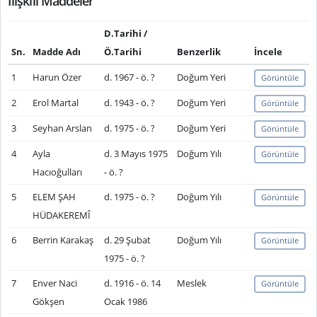
İlişkili Maddeler
D.Tarihi /
Sn.
Madde Adı
Ö.Tarihi
Benzerlik
İncele
1
Harun Özer
d. 1967 - ö. ?
Doğum Yeri
Görüntüle
2
Erol Martal
d. 1943 - ö. ?
Doğum Yeri
Görüntüle
3
Seyhan Arslan
d. 1975 - ö. ?
Doğum Yeri
Görüntüle
4
Ayla
d. 3 Mayıs 1975
Doğum Yılı
Görüntüle
Hacıoğulları
- ö. ?
5
ELEM ŞAH
d. 1975 - ö. ?
Doğum Yılı
Görüntüle
HÜDAKEREMÎ
6
Berrin Karakaş
d. 29 Şubat
Doğum Yılı
Görüntüle
1975 - ö. ?
7
Enver Naci
d. 1916 - ö. 14
Meslek
Görüntüle
Gökşen
Ocak 1986