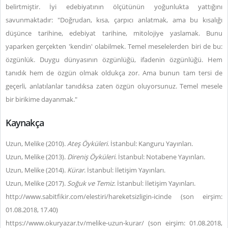
belirtmiştir. İyi edebiyatının ölçütünün yoğunlukta yattığını
savunmaktadır: "Doğrudan, kısa, çarpıcı anlatmak, ama bu kısalığı
düşünce tarihine, edebiyat tarihine, mitolojiye yaslamak. Bunu
yaparken gerçekten 'kendin' olabilmek. Temel meselelerden biri de bu:
özgünlük. Duygu dünyasının özgünlüğü, ifadenin özgünlüğü. Hem
tanıdık hem de özgün olmak oldukça zor. Ama bunun tam tersi de
geçerli, anlatılanlar tanıdıksa zaten özgün oluyorsunuz. Temel mesele
bir birikime dayanmak."
Kaynakça
Uzun, Melike (2010).
Ateş Öyküleri
. İstanbul: Kanguru Yayınları.
Uzun, Melike (2013).
Direniş Öyküleri
. İstanbul: Notabene Yayınları.
Uzun, Melike (2014).
Kürar
. İstanbul: İletişim Yayınları.
Uzun, Melike (2017).
Soğuk ve Temiz
. İstanbul: İletişim Yayınları.
http://www.sabitfikir.com/elestiri/hareketsizligin-icinde (son eirşim:
01.08.2018, 17.40)
https://www.okuryazar.tv/melike-uzun-kurar/ (son eirşim: 01.08.2018,