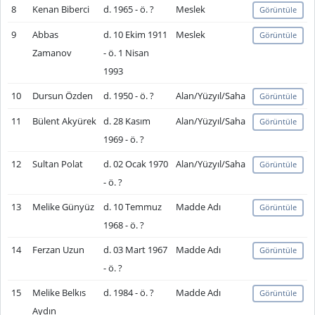
8
Kenan Biberci
d. 1965 - ö. ?
Meslek
Görüntüle
9
Abbas
d. 10 Ekim 1911
Meslek
Görüntüle
Zamanov
- ö. 1 Nisan
1993
10
Dursun Özden
d. 1950 - ö. ?
Alan/Yüzyıl/Saha
Görüntüle
11
Bülent Akyürek
d. 28 Kasım
Alan/Yüzyıl/Saha
Görüntüle
1969 - ö. ?
12
Sultan Polat
d. 02 Ocak 1970
Alan/Yüzyıl/Saha
Görüntüle
- ö. ?
13
Melike Günyüz
d. 10 Temmuz
Madde Adı
Görüntüle
1968 - ö. ?
14
Ferzan Uzun
d. 03 Mart 1967
Madde Adı
Görüntüle
- ö. ?
15
Melike Belkıs
d. 1984 - ö. ?
Madde Adı
Görüntüle
Aydın