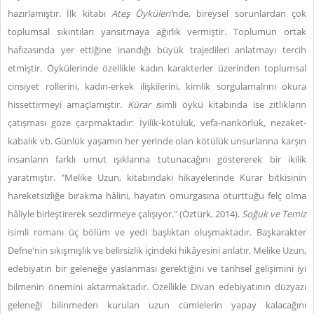
hazırlamıştır. İlk kitabı
Ateş Öyküleri'
nde, bireysel sorunlardan çok
toplumsal sıkıntıları yansıtmaya ağırlık vermiştir. Toplumun ortak
hafızasında yer ettiğine inandığı büyük trajedileri anlatmayı tercih
etmiştir. Öykülerinde özellikle kadın karakterler üzerinden toplumsal
cinsiyet rollerini, kadın-erkek ilişkilerini, kimlik sorgulamalrını okura
hissettirmeyi amaçlamıştır.
Kürar i
simli öykü kitabında ise zıtlıkların
çatışması göze çarpmaktadır: İyilik-kötülük, vefa-nankörlük, nezaket-
kabalık vb. Günlük yaşamın her yerinde olan kötülük unsurlarına karşın
insanların farklı umut ışıklarına tutunacağını göstererek bir ikilik
yaratmıştır. "Melike Uzun, kitabındaki hikayelerinde Kürar bitkisinin
hareketsizliğe bırakma hâlini, hayatın omurgasına oturttuğu felç olma
hâliyle birleştirerek sezdirmeye çalışıyor." (Öztürk, 2014).
Soğuk ve Temiz
isimli romanı üç bölüm ve yedi başlıktan oluşmaktadır. Başkarakter
Defne'nin sıkışmışlık ve belirsizlik içindeki hikâyesini anlatır. Melike Uzun,
edebiyatın bir geleneğe yaslanması gerektiğini ve tarihsel gelişimini iyi
bilmenin önemini aktarmaktadır. Özellikle Divan edebiyatının düzyazı
geleneği bilinmeden kurulan uzun cümlelerin yapay kalacağını