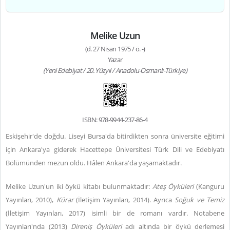
Melike Uzun
(d. 27 Nisan 1975 / ö. -)
Yazar
(Yeni Edebiyat / 20. Yüzyıl / Anadolu-Osmanlı-Türkiye)
ISBN: 978-9944-237-86-4
Eskişehir'de doğdu. Liseyi Bursa'da bitirdikten sonra üniversite eğitimi
için Ankara'ya giderek Hacettepe Üniversitesi Türk Dili ve Edebiyatı
Bölümünden mezun oldu. Hâlen Ankara'da yaşamaktadır.
Melike Uzun'un iki öykü kitabı bulunmaktadır:
Ateş Öyküleri
(Kanguru
Yayınları, 2010),
Kürar
(İletişim Yayınları, 2014). Ayrıca
Soğuk ve Temiz
(İletişim Yayınları, 2017) isimli bir de romanı vardır. Notabene
Yayınları'nda (2013)
Direniş Öyküleri
adı altında bir öykü derlemesi