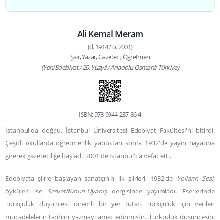
Ali Kemal Meram
(d. 1914 / ö. 2001)
Şair, Yazar, Gazeteci, Öğretmen
(Yeni Edebiyat / 20. Yüzyıl / Anadolu-Osmanlı-Türkiye)
ISBN: 978-9944-237-86-4
İstanbul'da doğdu. İstanbul Üniversitesi Edebiyat Fakültesi'ni bitirdi.
Çeşitli okullarda öğretmenlik yaptıktan sonra 1932'de yayın hayatına
girerek gazeteciliğe başladı. 2001'de İstanbul'da vefat etti.
Edebiyata şiirle başlayan sanatçının ilk şiirleri, 1932'de
Yolların Sesi;
öyküleri ise
Servetifünun-Uyanış
dergisinde yayımladı. Eserlerinde
Türkçülük düşüncesi önemli bir yer tutar. Türkçülük için verilen
mücadelelerin tarihini yazmayı amaç edinmiştir. Türkçülük düşüncesini