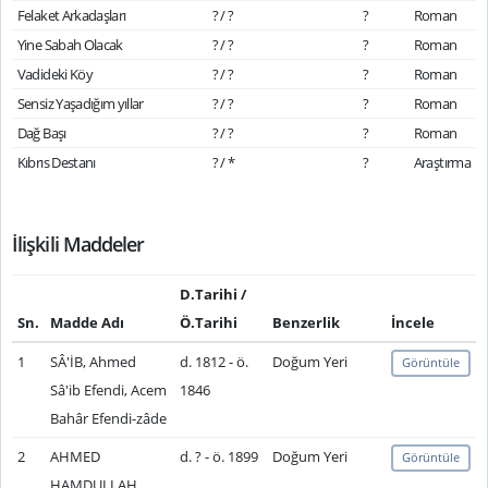
Felaket Arkadaşları
? / ?
?
Roman
Yine Sabah Olacak
? / ?
?
Roman
Vadideki Köy
? / ?
?
Roman
Sensiz Yaşadığım yıllar
? / ?
?
Roman
Dağ Başı
? / ?
?
Roman
Kıbrıs Destanı
? / *
?
Araştırma
İlişkili Maddeler
D.Tarihi /
Sn.
Madde Adı
Ö.Tarihi
Benzerlik
İncele
1
SÂ'İB, Ahmed
d. 1812 - ö.
Doğum Yeri
Görüntüle
Sâ'ib Efendi, Acem
1846
Bahâr Efendi-zâde
2
AHMED
d. ? - ö. 1899
Doğum Yeri
Görüntüle
HAMDULLAH