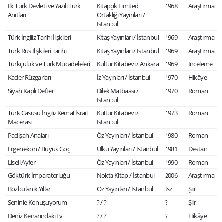
İlk Türk Devleti ve Yazılı Türk
Kitapçık Limited
1968
Araştırma
Anıtları
Ortaklığı Yayınları /
İstanbul
Türk İngiliz Tarihi İlişkileri
Kitaş Yayınları / İstanbul
1969
Araştırma
Türk Rus İlişkileri Tarihi
Kitaş Yayınları / İstanbul
1969
Araştırma
Türkçülük ve Türk Mücadeleleri
Kültür Kitabevi / Ankara
1969
İnceleme
Kader Rüzgarları
İz Yayınları / İstanbul
1970
Hikâye
Siyah Kaplı Defter
Dilek Matbaası /
1970
Roman
İstanbul
Türk Casusu İngiliz Kemal İsrail
Kültür Kitabevi /
1973
Roman
Macerası
İstanbul
Padişah Anaları
Öz Yayınları / İstanbul
1980
Roman
Ergenekon / Büyük Göç
Ülkü Yayınları / İstanbul
1981
Destan
Liseli Ayfer
Öz Yayınları / İstanbul
1990
Roman
Göktürk İmparatorluğu
Nokta Kitap / İstanbul
2006
Araştırma
Bozbulanık Yıllar
Öz Yayınları / İstanbul
tsz
Şiir
Seninle Konuşuyorum
? / ?
?
Şiir
Deniz Kenarındaki Ev
? / ?
?
Hikâye