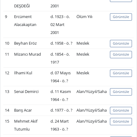
DEŞDEĞİ
2001
9
Ercüment
d. 1923 - ö.
Ölüm Yılı
Görüntüle
Alacakaptan
02 Mart
2001
10
Beyhan Eröz
d. 1958 - ö. ?
Meslek
Görüntüle
11
Mizancı Murad
d. 1854 - ö.
Meslek
Görüntüle
1917
12
İlhami Kul
d. 07 Mayıs
Meslek
Görüntüle
1964 - ö. ?
13
Senai Demirci
d. 11 Kasım
Alan/Yüzyıl/Saha
Görüntüle
1964 - ö. ?
14
Barış Acar
d. 1977 - ö. ?
Alan/Yüzyıl/Saha
Görüntüle
15
Mehmet Akif
d. 24 Mart
Alan/Yüzyıl/Saha
Görüntüle
Tutumlu
1963 - ö. ?