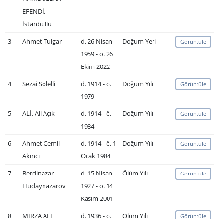
EFENDİ,
İstanbullu
3
Ahmet Tulgar
d. 26 Nisan
Doğum Yeri
Görüntüle
1959 - ö. 26
Ekim 2022
4
Sezai Solelli
d. 1914 - ö.
Doğum Yılı
Görüntüle
1979
5
ALİ, Ali Açık
d. 1914 - ö.
Doğum Yılı
Görüntüle
1984
6
Ahmet Cemil
d. 1914 - ö. 1
Doğum Yılı
Görüntüle
Akıncı
Ocak 1984
7
Berdinazar
d. 15 Nisan
Ölüm Yılı
Görüntüle
Hudaynazarov
1927 - ö. 14
Kasım 2001
8
MİRZA ALİ
d. 1936 - ö.
Ölüm Yılı
Görüntüle