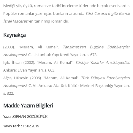
işlediği şiir, öykü, roman ve tarihî inceleme türlerinde birçok eseri vardır.
Popüler romanlar yazmıştır, bunların arasında
Türk Casusu İngiliz Kemal
İsrail Macerası
en tanınmış romanıdır.
Kaynakça
(2003). "Meram, Ali Kemal".
Tanzimat'tan Bugüne Edebiyatçılar
Ansiklopedisi.
C. I.
İstanbul: Yapı Kredi Yayınları. s. 673.
Işık, İhsan (2002). "Meram, Ali Kemal".
Türkiye Yazarlar Ansiklopedisi
.
Ankara: Elvan Yayınları. s. 663.
Ağca, Hüseyin (2006). "Meram, Ali Kemal".
Türk Dünyası Edebiyatçıları
Ansiklopedisi
. C. VI. Ankara: Atatürk Kültür Merkezi Başkanlığı Yayınları.
s. 322.
Madde Yazım Bilgileri
Yazar: ORHAN GÖZÜBÜYÜK
Yayın Tarihi: 15.02.2019