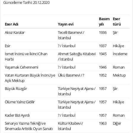
Güncelleme Tarihi: 20.12.2020
Basım
Eser
Eser Adı
Yayın evi
yılı
türü
Aksız Karalar
Tecelli Basımevi /
1936
Şiir
İstanbul
Esir
? / İstanbul
1937
Hikâye
İsmet İnönü ve İkinci Cihan
Ahmet Saitoğlu Kitabevi
1945
İnceleme
Harbi
/ İstanbul
Yaşamak Cehennemi
? / İstanbul
1946
Roman
Vatan Kurtaran Büyük İnönü'ye
Ülkü Basımevi / ?
1952
Mektup
Açık Mektup
Büyük Rüzgâr
Türkiye Neşriyat Ajansı /
1957
Şiir
İstanbul
Ölüme Yalnız Gidilir
Türkiye Neşriyat Ajansı /
1957
Hikâye
İstanbul
Kader Bizi Ayırdı
? / İstanbul
1957
Roman
Senaryo Yazma Tekniği ve
Kültür Kitabevi /
1963
Diğer
Sinemada Artistik Oyun Sanatı
İstanbul