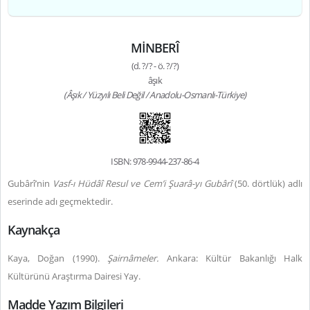
MİNBERÎ
(d. ?/? - ö. ?/?)
âşık
(Âşık / Yüzyılı Beli Değil / Anadolu-Osmanlı-Türkiye)
ISBN: 978-9944-237-86-4
Gubârî’nin
Vasf-ı Hüdâî Resul ve Cem’i Şuarâ-yı Gubârî
(50. dörtlük) adlı
eserinde adı geçmektedir.
Kaynakça
Kaya, Doğan (1990).
Şairnâmeler.
Ankara: Kültür Bakanlığı Halk
Kültürünü Araştırma Dairesi Yay.
Madde Yazım Bilgileri