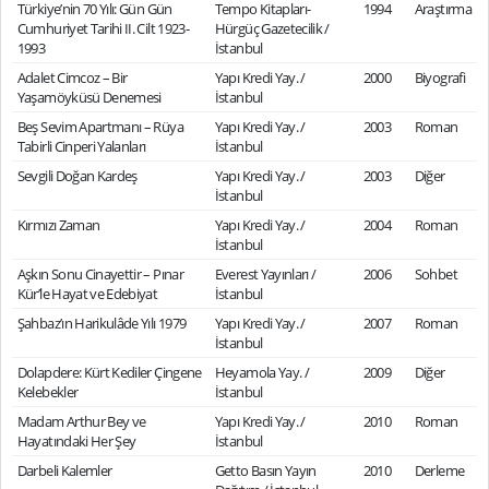
Türkiye’nin 70 Yılı: Gün Gün
Tempo Kitapları-
1994
Araştırma
Cumhuriyet Tarihi II. Cilt 1923-
Hürgüç Gazetecilik /
1993
İstanbul
Adalet Cimcoz – Bir
Yapı Kredi Yay. /
2000
Biyografi
Yaşamöyküsü Denemesi
İstanbul
Beş Sevim Apartmanı – Rüya
Yapı Kredi Yay. /
2003
Roman
Tabirli Cinperi Yalanları
İstanbul
Sevgili Doğan Kardeş
Yapı Kredi Yay. /
2003
Diğer
İstanbul
Kırmızı Zaman
Yapı Kredi Yay. /
2004
Roman
İstanbul
Aşkın Sonu Cinayettir – Pınar
Everest Yayınları /
2006
Sohbet
Kür’le Hayat ve Edebiyat
İstanbul
Şahbaz’ın Harikulâde Yılı 1979
Yapı Kredi Yay. /
2007
Roman
İstanbul
Dolapdere: Kürt Kediler Çingene
Heyamola Yay. /
2009
Diğer
Kelebekler
İstanbul
Madam Arthur Bey ve
Yapı Kredi Yay. /
2010
Roman
Hayatındaki Her Şey
İstanbul
Darbeli Kalemler
Getto Basın Yayın
2010
Derleme