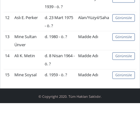
1939 - ö. ?
12
Aslı E. Perker
d. 23 Mart 1975
Alan/Yüzyıl/Saha
Görüntüle
- ö. ?
13
Mine Sultan
d. 1980 - ö. ?
Madde Adı
Görüntüle
Ünver
14
Ali K. Metin
d. 8 Nisan 1964 -
Madde Adı
Görüntüle
ö. ?
15
Mine Soysal
d. 1959 - ö. ?
Madde Adı
Görüntüle
© Copyright 2020. Tüm Hakları Saklıdır.