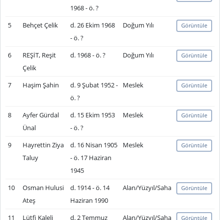
1968 - ö. ?
5
Behçet Çelik
d. 26 Ekim 1968
Doğum Yılı
Görüntüle
- ö. ?
6
REŞİT, Reşit
d. 1968 - ö. ?
Doğum Yılı
Görüntüle
Çelik
7
Haşim Şahin
d. 9 Şubat 1952 -
Meslek
Görüntüle
ö. ?
8
Ayfer Gürdal
d. 15 Ekim 1953
Meslek
Görüntüle
Ünal
- ö. ?
9
Hayrettin Ziya
d. 16 Nisan 1905
Meslek
Görüntüle
Taluy
- ö. 17 Haziran
1945
10
Osman Hulusi
d. 1914 - ö. 14
Alan/Yüzyıl/Saha
Görüntüle
Ateş
Haziran 1990
11
Lütfi Kaleli
d. 2 Temmuz
Alan/Yüzyıl/Saha
Görüntüle