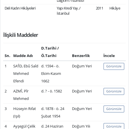
Dağıtım / İstanbul
Deli Kadın Hikâyeleri
Yapı Kredi Yay. /
2011
Hikâye
İstanbul
İlişkili Maddeler
D.Tarihi /
Sn.
Madde Adı
Ö.Tarihi
Benzerlik
İncele
1
SA‘ÎD, Ebû Saîd
d. 1594 - ö.
Doğum Yeri
Görüntüle
Mehmed
Ekim-Kasım
Efendi
1662
2
AZMÎ, Pîr
d. ? - ö. 1582
Doğum Yeri
Görüntüle
Mehmed
3
Hüseyin Rıfat
d. 1878 - ö. 24
Doğum Yeri
Görüntüle
(Işıl)
Şubat 1954
4
Ayşegül Çelik
d. 24 Haziran
Doğum Yılı
Görüntüle