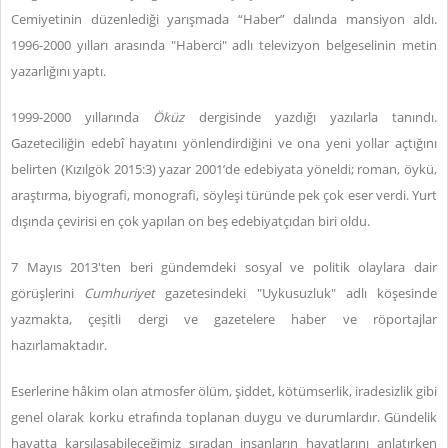
Cemiyetinin düzenlediği yarışmada “Haber” dalında mansiyon aldı.
1996-2000 yılları arasında "Haberci" adlı televizyon belgeselinin metin
yazarlığını yaptı.
1999-2000 yıllarında
Öküz
dergisinde yazdığı yazılarla tanındı.
Gazeteciliğin edebî hayatını yönlendirdiğini ve ona yeni yollar açtığını
belirten (Kızılgök 2015:3) yazar 2001’de edebiyata yöneldi; roman, öykü,
araştırma, biyografi, monografi, söyleşi türünde pek çok eser verdi. Yurt
dışında çevirisi en çok yapılan on beş edebiyatçıdan biri oldu.
7 Mayıs 2013'ten beri gündemdeki sosyal ve politik olaylara dair
görüşlerini
Cumhuriyet
gazetesindeki "Uykusuzluk" adlı köşesinde
yazmakta, çeşitli dergi ve gazetelere haber ve röportajlar
hazırlamaktadır.
Eserlerine hâkim olan atmosfer ölüm, şiddet, kötümserlik, iradesizlik gibi
genel olarak korku etrafında toplanan duygu ve durumlardır. Gündelik
hayatta karşılaşabileceğimiz sıradan insanların hayatlarını anlatırken