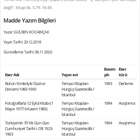
değil”. Kitap-lık. S.79. 76-85.
Madde Yazım Bilgileri
Yazar: GÜLBEN KOCABIÇAK
Yayın Tarihi: 20.12.2018
Güncelleme Tarihi: 08.11.2020
Basım
Eser
Eser Adı
Yayın evi
yılı
türü
Bütün Yönleriyle Özal ve
Tempo Kitapları-
1993
Derleme
Dönemi 1983-1993
Hürgüç Gazetecilik /
İstanbul
Fotoğraflarla 12 Eylül Kitabı (1
Tempo Kitapları-
1994
Araştırma
Mayıs 1977-6 Kasım 1983)
Hürgüç Gazetecilik /
İstanbul
Türkiye’nin 70 Yılı: Gün Gün
Tempo Kitapları-
1994
Araştırma
Cumhuriyet Tarihi I. Cilt 1923-
Hürgüç Gazetecilik /
1993
İstanbul