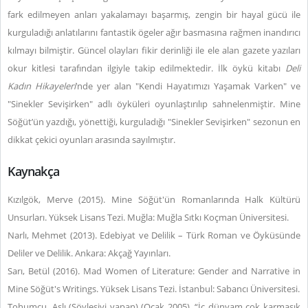
fark edilmeyen anları yakalamayı başarmış, zengin bir hayal gücü ile
kurguladığı anlatılarını fantastik ögeler ağır basmasına rağmen inandırıcı
kılmayı bilmiştir. Güncel olayları fikir derinliği ile ele alan gazete yazıları
okur kitlesi tarafından ilgiyle takip edilmektedir. İlk öykü kitabı
Deli
Kadın Hikayeleri
’nde yer alan "Kendi Hayatımızı Yaşamak Varken" ve
"Sinekler Sevişirken" adlı öyküleri oyunlaştırılıp sahnelenmiştir. Mine
Söğüt’ün yazdığı, yönettiği, kurguladığı "Sinekler Sevişirken" sezonun en
dikkat çekici oyunları arasında sayılmıştır.
Kaynakça
Kızılgök, Merve (2015). Mine Söğüt'ün Romanlarında Halk Kültürü
Unsurları. Yüksek Lisans Tezi. Muğla: Muğla Sıtkı Koçman Üniversitesi.
Narlı, Mehmet (2013). Edebiyat ve Delilik – Türk Roman ve Öyküsünde
Deliler ve Delilik. Ankara: Akçağ Yayınları.
Sarı, Betül (2016). Mad Women of Literature: Gender and Narrative in
Mine Söğüt's Writings. Yüksek Lisans Tezi. İstanbul: Sabancı Üniversitesi.
Tohumcu, Aslı (Söyleşiyi yapan) (Ocak 2005). “İç dünyam çok karmaşık