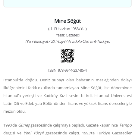
Mine Söğüt
(d. 13 Haziran 1968 / ö. -)
Yazar, Gazeteci
(Yeni Edebiyat / 20. Yüzyıl / Anadolu-Osmanlı-Türkiye)
ISBN: 978-9944-237-86-4
İstanbul’da doğdu. Deniz subayı olan babasının mesleğinden dolayı
ilköğrenimini farklı okullarda tamamlayan Mine Söğüt, lise döneminde
İstanbul’a yerleşti ve Kadıköy Kız Lisesini bitirdi. İstanbul Üniversitesi
Latin Dili ve Edebiyatı Bölümünden lisans ve yüksek lisans dereceleriyle
mezun oldu.
1990’da
Güneş
gazetesinde çalışmaya başladı. Gazete kapanınca
Tempo
dergisi ve
Yeni Yüzyıl
gazetesinde çalıştı. 1993’te Türkiye Gazeteciler