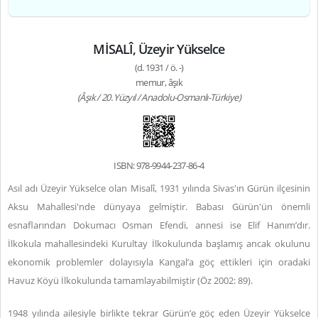
MİSALÎ, Üzeyir Yükselce
(d. 1931 / ö. -)
memur, âşık
(Âşık / 20. Yüzyıl / Anadolu-Osmanlı-Türkiye)
ISBN: 978-9944-237-86-4
Asıl adı Üzeyir Yükselce olan Misalî, 1931 yılında Sivas'ın Gürün ilçesinin
Aksu Mahallesi'nde dünyaya gelmiştir. Babası Gürün'ün önemli
esnaflarından Dokumacı Osman Efendi, annesi ise Elif Hanım’dır.
İlkokula mahallesindeki Kurultay İlkokulunda başlamış ancak okulunu
ekonomik problemler dolayısıyla Kangal’a göç ettikleri için oradaki
Havuz Köyü İlkokulunda tamamlayabilmiştir (Öz 2002: 89).
1948 yılında ailesiyle birlikte tekrar Gürün’e göç eden Üzeyir Yükselce