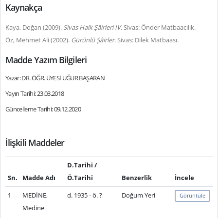
Kaynakça
Kaya, Doğan (2009).
Sivas Halk Şâirleri IV
. Sivas: Önder Matbaacılık.
Öz, Mehmet Ali (2002).
Gürünlü
Ş
âirler
. Sivas: Dilek Matbaası.
Madde Yazım Bilgileri
Yazar: DR. ÖĞR. ÜYESİ UĞUR BAŞARAN
Yayın Tarihi: 23.03.2018
Güncelleme Tarihi: 09.12.2020
İlişkili Maddeler
D.Tarihi /
Sn.
Madde Adı
Ö.Tarihi
Benzerlik
İncele
1
MEDİNE,
d. 1935 - ö. ?
Doğum Yeri
Görüntüle
Medine