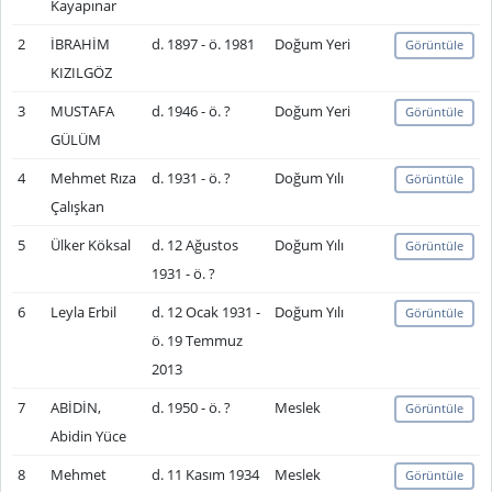
Kayapınar
2
İBRAHİM
d. 1897 - ö. 1981
Doğum Yeri
Görüntüle
KIZILGÖZ
3
MUSTAFA
d. 1946 - ö. ?
Doğum Yeri
Görüntüle
GÜLÜM
4
Mehmet Rıza
d. 1931 - ö. ?
Doğum Yılı
Görüntüle
Çalışkan
5
Ülker Köksal
d. 12 Ağustos
Doğum Yılı
Görüntüle
1931 - ö. ?
6
Leyla Erbil
d. 12 Ocak 1931 -
Doğum Yılı
Görüntüle
ö. 19 Temmuz
2013
7
ABİDİN,
d. 1950 - ö. ?
Meslek
Görüntüle
Abidin Yüce
8
Mehmet
d. 11 Kasım 1934
Meslek
Görüntüle