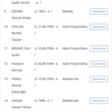
Sadık Kırımlı
- ö. ?
9
ÖZVERİ,
d. 1953 - ö. ?
Meslek
Görüntüle
Öztürk Erkılıç
10
CEYLAN,
d. 21.04.1959 - ö.
Alan/Yüzyıl/Saha
Görüntüle
Muhlis
?
Ceylan
11
ERGANÎ, Erol
d. 10.08.1954 - ö.
Alan/Yüzyıl/Saha
Görüntüle
Aydın
?
12
Hüseyin
d. 02.08.1944 - ö.
Alan/Yüzyıl/Saha
Görüntüle
Gürsoy
?
13
YANIK,
d. 15.03.1959 - ö.
Madde Adı
Görüntüle
Ahmet
?
Şahinoğlu
14
HASAN,
d. 1946 - ö. ?
Madde Adı
Görüntüle
Hasan Yılmaz