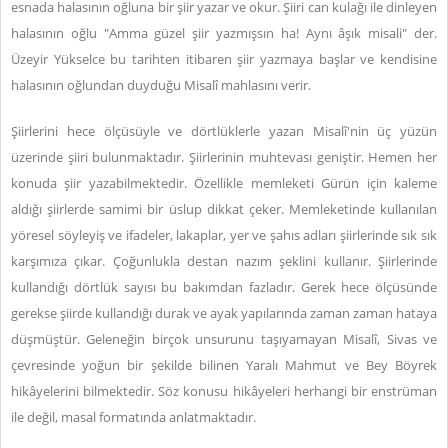
esnada halasının oğluna bir şiir yazar ve okur. Şiiri can kulağı ile dinleyen
halasının oğlu "Amma güzel şiir yazmışsın ha! Aynı âşık misali" der.
Üzeyir Yükselce bu tarihten itibaren şiir yazmaya başlar ve kendisine
halasının oğlundan duyduğu Misalî mahlasını verir.
Şiirlerini hece ölçüsüyle ve dörtlüklerle yazan Misalî'nin üç yüzün
üzerinde şiiri bulunmaktadır. Şiirlerinin muhtevası geniştir. Hemen her
konuda şiir yazabilmektedir. Özellikle memleketi Gürün için kaleme
aldığı şiirlerde samimi bir üslup dikkat çeker. Memleketinde kullanılan
yöresel söyleyiş ve ifadeler, lakaplar, yer ve şahıs adları şiirlerinde sık sık
karşımıza çıkar. Çoğunlukla destan nazım şeklini kullanır. Şiirlerinde
kullandığı dörtlük sayısı bu bakımdan fazladır. Gerek hece ölçüsünde
gerekse şiirde kullandığı durak ve ayak yapılarında zaman zaman hataya
düşmüştür. Geleneğin birçok unsurunu taşıyamayan Misalî, Sivas ve
çevresinde yoğun bir şekilde bilinen Yaralı Mahmut ve Bey Böyrek
hikâyelerini bilmektedir. Söz konusu hikâyeleri herhangi bir enstrüman
ile değil, masal formatında anlatmaktadır.