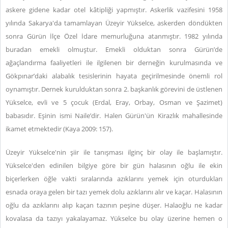
askere gidene kadar otel kâtipliği yapmıştır. Askerlik vazifesini 1958
yılında Sakarya'da tamamlayan Üzeyir Yükselce, askerden döndükten
sonra Gürün İlçe Özel İdare memurluğuna atanmıştır. 1982 yılında
buradan emekli olmuştur. Emekli olduktan sonra Gürün’de
ağaçlandırma faaliyetleri ile ilgilenen bir derneğin kurulmasında ve
Gökpınar’daki alabalık tesislerinin hayata geçirilmesinde önemli rol
oynamıştır. Dernek kurulduktan sonra 2. başkanlık görevini de üstlenen
Yükselce, evli ve 5 çocuk (Erdal, Eray, Orbay, Osman ve Şazimet)
babasıdır. Eşinin ismi Naile’dir. Halen Gürün'ün Kirazlık mahallesinde
ikamet etmektedir (Kaya 2009: 157).
Üzeyir Yükselce'nin şiir ile tanışması ilginç bir olay ile başlamıştır.
Yükselce'den edinilen bilgiye göre bir gün halasının oğlu ile ekin
biçerlerken öğle vakti sıralarında azıklarını yemek için oturdukları
esnada oraya gelen bir tazı yemek dolu azıklarını alır ve kaçar. Halasının
oğlu da azıklarını alıp kaçan tazının peşine düşer. Halaoğlu ne kadar
kovalasa da tazıyı yakalayamaz. Yükselce bu olay üzerine hemen o