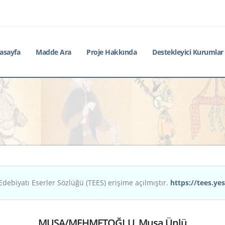
asayfa
Madde Ara
Proje Hakkında
Destekleyici Kurumlar
Edebiyatı Eserler Sözlüğü (TEES) erişime açılmıştır.
https://tees.yes
MUSA/MEHMETOĞLU, Musa Ünlü