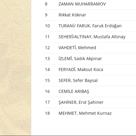
8
ZAMAN MUHARRAMOV
9
Rikkat Köknar
10
TURANİ/ FARUK, Faruk Erdoğan
11
SEHERÎ/ALTINAY, Mustafa Altınay
12
VAHDETÎ, Mehmed
13
İZLEMÎ, Sadık Akpınar
14
FERYADÎ, Maksut Koca
15
SEFER, Sefer Baysal
16
CEMİLE ARIBAŞ
17
ŞAHİNER, Erol Şahiner
18
MEHMET, Mehmet Kurnaz