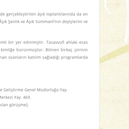
e gerçekleştirilen âşık toplantılarında da en
 Âşık Şenlik ve Âşık Sümmanî'nin deyişlerini ve
i bir yer edinmiştir. Tasavvufi ahlaki esas
kimliğe bürünmüştür. Bilinen birkaç şiirinin
nan ozanların katılım sağladığı programlarda
 ve Geliştirme Genel Müdürlüğü Yay.
Merkezi Yay. 469.
apılan görüşme].