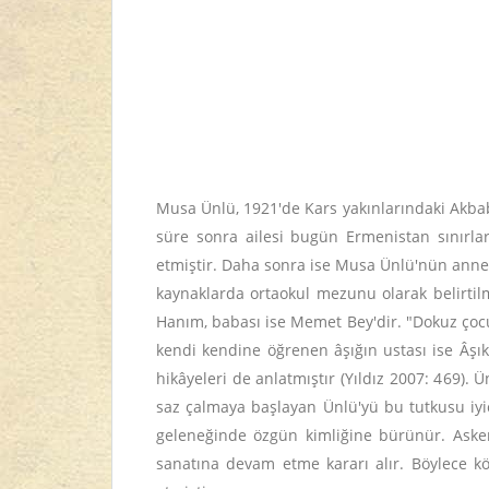
Musa Ünlü, 1921'de Kars yakınlarındaki Akbab
süre sonra ailesi bugün Ermenistan sınırla
etmiştir. Daha sonra ise Musa Ünlü'nün annesi
kaynaklarda ortaokul mezunu olarak belirtilmi
Hanım, babası ise Memet Bey'dir. "Dokuz çocuğ
kendi kendine öğrenen âşığın ustası ise Âşı
hikâyeleri de anlatmıştır (Yıldız 2007: 469)
saz çalmaya başlayan Ünlü'yü bu tutkusu iyice
geleneğinde özgün kimliğine bürünür. Asker
sanatına devam etme kararı alır. Böylece kö