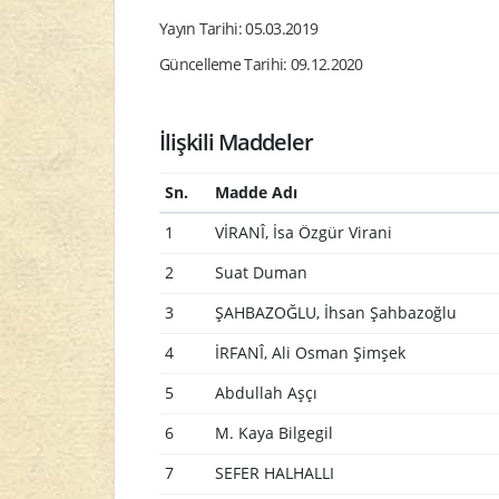
Yayın Tarihi: 05.03.2019
Güncelleme Tarihi: 09.12.2020
İlişkili Maddeler
Sn.
Madde Adı
1
VİRANÎ, İsa Özgür Virani
2
Suat Duman
3
ŞAHBAZOĞLU, İhsan Şahbazoğlu
4
İRFANÎ, Ali Osman Şimşek
5
Abdullah Aşçı
6
M. Kaya Bilgegil
7
SEFER HALHALLI