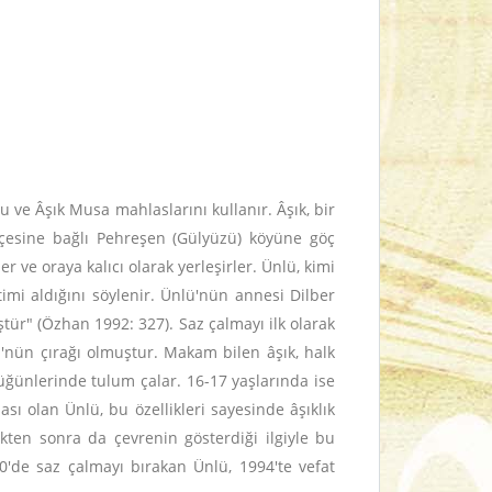
ve Âşık Musa mahlaslarını kullanır. Âşık, bir
lçesine bağlı Pehreşen (Gülyüzü) köyüne göç
ve oraya kalıcı olarak yerleşirler. Ünlü, kimi
timi aldığını söylenir. Ünlü'nün annesi Dilber
tür" (Özhan 1992: 327). Saz çalmayı ilk olarak
'nün çırağı olmuştur. Makam bilen âşık, halk
üğünlerinde tulum çalar. 16-17 yaşlarında ise
sı olan Ünlü, bu özellikleri sayesinde âşıklık
ten sonra da çevrenin gösterdiği ilgiyle bu
0'de saz çalmayı bırakan Ünlü, 1994'te vefat