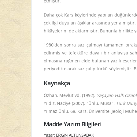
etmiştir.
Daha çok Kars köylerinde yapılan düğünlerde,
çok ilgi duyulan âşıklar arasında yer almıştır
hikâyelerini de aktarmıştır. Bununla birlikte 
1980'den sonra saz çalmayı tamamen bırakan
edinmiş ve tefekküre dayalı bir anlayışa sa
olmasına rağmen elde bulunan yazılı eserler
periyodik olarak saz çalıp türkü söylemiştir. 
Kaynakça
Özhan, Mevlüt vd. (1992).
Yaşayan Halk Ozanla
Yıldız, Naciye (2007). "Ünlü, Musa".
Türk Dünya
Yılmaz Ünlü, 68, Kars, Üniversite, Jeoloji Mü
Madde Yazım Bilgileri
Yazar: ERGİN ALTUNSABAK