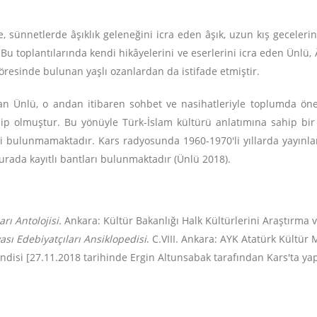
 sünnetlerde âşıklık geleneğini icra eden âşık, uzun kış gecelerind
. Bu toplantılarında kendi hikâyelerini ve eserlerini icra eden Ünlü,
yöresinde bulunan yaşlı ozanlardan da istifade etmiştir.
 Ünlü, o andan itibaren sohbet ve nasihatleriyle toplumda öneml
hip olmuştur. Bu yönüyle Türk-İslam kültürü anlatımına sahip bir 
i bulunmamaktadır. Kars radyosunda 1960-1970'li yıllarda yayınla
Burada kayıtlı bantları bulunmaktadır (Ünlü 2018).
rı Antolojisi.
Ankara: Kültür Bakanlığı Halk Kültürlerini Araştırma
sı Edebiyatçıları Ansiklopedisi
. C.VIII. Ankara: AYK Atatürk Kültür 
hendisi [27.11.2018 tarihinde Ergin Altunsabak tarafından Kars'ta y