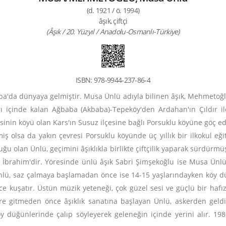
(d. 1921 / ö. 1994)
âşık, çiftçi
(Âşık / 20. Yüzyıl / Anadolu-Osmanlı-Türkiye)
ISBN: 978-9944-237-86-4
a'da dünyaya gelmiştir. Musa Ünlü adıyla bilinen âşık, Mehmetoğlu 
rı içinde kalan Ağbaba (Akbaba)-Tepeköy'den Ardahan'ın Çıldır i
nin köyü olan Kars'ın Susuz ilçesine bağlı Porsuklu köyüne göç eder 
ş olsa da yakın çevresi Porsuklu köyünde üç yıllık bir ilkokul eği
u olan Ünlü, geçimini âşıklıkla birlikte çiftçilik yaparak sürdürmüş
k İbrahim'dir. Yöresinde ünlü âşık Sabri Şimşekoğlu ise Musa Ünlü
. Ünlü, saz çalmaya başlamadan önce ise 14-15 yaşlarındayken köy d
 kuşatır. Üstün müzik yeteneği, çok güzel sesi ve güçlü bir hafıza
e gitmeden önce âşıklık sanatına başlayan Ünlü, askerden geldik
y düğünlerinde çalıp söyleyerek geleneğin içinde yerini alır. 198