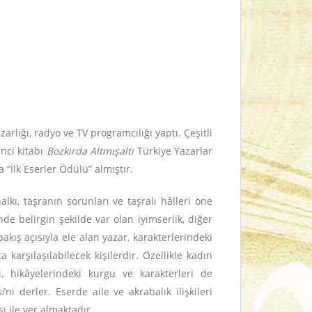
rlığı, radyo ve TV programcılığı yaptı. Çeşitli
inci kitabı
Bozkırda Altmışaltı
Türkiye Yazarlar
a “İlk Eserler Ödülü” almıştır.
kı, taşranın sorunları ve taşralı hâlleri öne
nde belirgin şekilde var olan iyimserlik, diğer
bakış açısıyla ele alan yazar, karakterlerindeki
 karşılaşılabilecek kişilerdir. Özellikle kadın
 hikâyelerindeki kurgu ve karakterleri de
i
’ni derler. Eserde aile ve akrabalık ilişkileri
ı ile yer almaktadır.