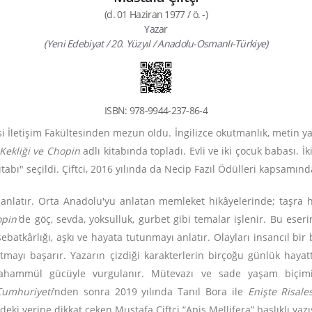
(d. 01 Haziran 1977 / ö. -)
Yazar
(Yeni Edebiyat / 20. Yüzyıl / Anadolu-Osmanlı-Türkiye)
ISBN: 978-9944-237-86-4
i İletişim Fakültesinden mezun oldu. İngilizce okutmanlık, metin yaza
Kekliği ve Chopin
adlı kitabında topladı. Evli ve iki çocuk babası. İk
itabı" seçildi. Çiftci, 2016 yılında da Necip Fazıl Ödülleri kapsamınd
 anlatır. Orta Anadolu'yu anlatan memleket hikâyelerinde; taşra hal
pin'
de göç, sevda, yoksulluk, gurbet gibi temalar işlenir. Bu eseri
sebatkârlığı, aşkı ve hayata tutunmayı anlatır. Olayları insancıl bir 
tmayı başarır. Yazarın çizdiği karakterlerin birçoğu günlük hayatta
e tahammül gücüyle vurgulanır. Mütevazı ve sade yaşam biçimi,
Cumhuriyeti
’nden sonra 2019 yılında Tanıl Bora ile
Enişte Risales
ki yerine dikkat çeken Mustafa Çiftçi “Apis Mellifera” başlıklı yazıs