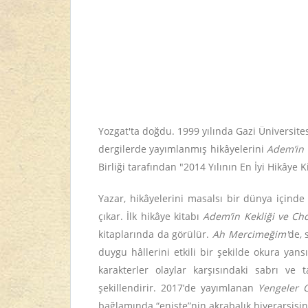
Yozgat'ta doğdu. 1999 yılında Gazi Üniversites
dergilerde yayımlanmış hikâyelerini
Adem’in 
Birliği tarafından "2014 Yılının En İyi Hikâye K
Yazar, hikâyelerini masalsı bir dünya içinde
çıkar. İlk hikâye kitabı
Adem’in Kekliği ve Cho
kitaplarında da görülür.
Ah Mercimeğim'
de, 
duygu hâllerini etkili bir şekilde okura yansı
karakterler olaylar karşısındaki sabrı v
şekillendirir.
2017’de yayımlanan
Yengeler 
bağlamında “enişte”nin akrabalık hiyerarşisinde