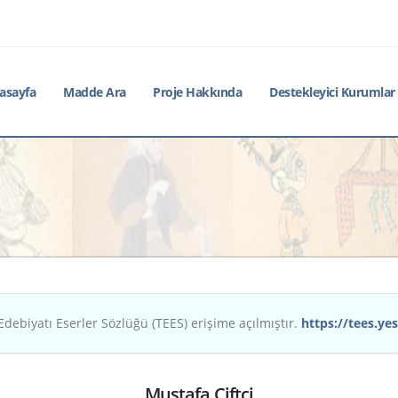
asayfa
Madde Ara
Proje Hakkında
Destekleyici Kurumlar
Edebiyatı Eserler Sözlüğü (TEES) erişime açılmıştır.
https://tees.yes
Mustafa Çiftçi