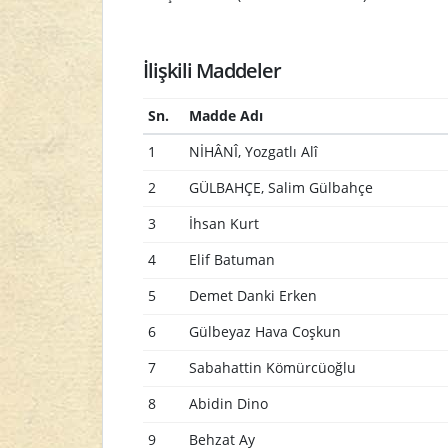
İlişkili Maddeler
Sn.
Madde Adı
1
NİHÂNÎ, Yozgatlı Alî
2
GÜLBAHÇE, Salim Gülbahçe
3
İhsan Kurt
4
Elif Batuman
5
Demet Danki Erken
6
Gülbeyaz Hava Coşkun
7
Sabahattin Kömürcüoğlu
8
Abidin Dino
9
Behzat Ay