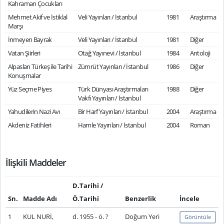
Kahraman Çocukları
Mehmet Akif ve İstiklal
Veli Yayınları / İstanbul
1981
Araştırma
Marşı
İnmeyen Bayrak
Veli Yayınları / İstanbul
1981
Diğer
Vatan Şiirleri
Otağ Yayınevi / İstanbul
1984
Antoloji
Alpaslan Türkeş ile Tarihi
Zümrüt Yayınları / İstanbul
1986
Diğer
Konuşmalar
Yüz Seçme Piyes
Türk Dünyası Araştırmaları
1988
Diğer
Vakfı Yayınları / İstanbul
Yahudilerin Nazi Avı
Bir Harf Yayınları / İstanbul
2004
Araştırma
Akdeniz Fatihleri
Hamle Yayınları / İstanbul
2004
Roman
İlişkili Maddeler
D.Tarihi /
Sn.
Madde Adı
Ö.Tarihi
Benzerlik
İncele
1
KUL NURİ,
d. 1955 - ö. ?
Doğum Yeri
Görüntüle