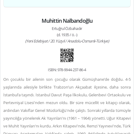
Muhittin Nalbandoğlu
Ertuğrul Özbahadır
(d. 1935 / ö. -)
(Yeni Edebiyat / 20. Yüzyıl / Anadolu-Osmanlı-Türkiye)
ISBN: 978-9944-237-86-4
On çocuklu bir ailenin son çocuğu olarak Gümüşhane’de doğdu. 4-5
yaşlarında ailesiyle birlikte Trabzon’un Akçaabat ilçesine, daha sonra
İstanbul’a taşındı. İstanbul Davut Paşa İlkokulu, Gelenbevi Ortaokulu ve
Pertevniyal Lisesi'nden mezun oldu. Bir süre mücellit ve kitapçı olarak,
ardından Vakıflar Genel Müdürlüğü'nde çalıştı. Sonraki yıllarda tümüyle
yayıncılığa yönelerek Ak Yayınları'nı (1961 – 1964) yönetti. Uğur Kitapevi
ve Muhit Yayınları'nı kurdu. Arkın Kitapevi'nde, Remzi Yayınevi'nde, Türk
Dünyası Araştırmaları Vakfı'nda çalıştı. 1960 ihtilalinde tutuklanarak