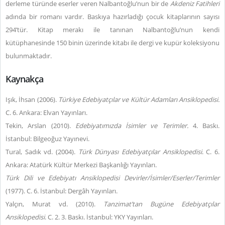
derleme türünde eserler veren Nalbantoğlu’nun bir de
Akdeniz Fatihleri
adında bir romanı vardır. Baskıya hazırladığı çocuk kitaplarının sayısı
294’tür. Kitap merakı ile tanınan Nalbantoğlu’nun kendi
kütüphanesinde 150 binin üzerinde kitabı ile dergi ve kupür koleksiyonu
bulunmaktadır.
Kaynakça
Işık, İhsan (2006).
Türkiye Edebiyatçılar ve Kültür Adamları Ansiklopedisi.
C. 6. Ankara: Elvan Yayınları.
Tekin, Arslan (2010).
Edebiyatımızda İsimler ve Terimler.
4. Baskı.
İstanbul: Bilgeoğuz Yayınevi.
Tural, Sadık vd. (2004).
Türk Dünyası Edebiyatçılar Ansiklopedisi
. C. 6.
Ankara: Atatürk Kültür Merkezi Başkanlığı Yayınları.
Türk Dili ve Edebiyatı Ansiklopedisi Devirler/İsimler/Eserler/Terimler
(1977). C. 6. İstanbul: Dergâh Yayınları.
Yalçın, Murat vd. (2010).
Tanzimat’tan Bugüne Edebiyatçılar
Ansiklopedisi
. C. 2. 3. Baskı. İstanbul: YKY Yayınları.