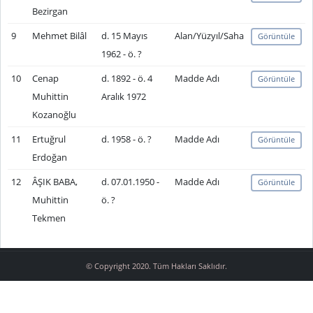
Bezirgan
9
Mehmet Bilâl
d. 15 Mayıs
Alan/Yüzyıl/Saha
Görüntüle
1962 - ö. ?
10
Cenap
d. 1892 - ö. 4
Madde Adı
Görüntüle
Muhittin
Aralık 1972
Kozanoğlu
11
Ertuğrul
d. 1958 - ö. ?
Madde Adı
Görüntüle
Erdoğan
12
ÂŞIK BABA,
d. 07.01.1950 -
Madde Adı
Görüntüle
Muhittin
ö. ?
Tekmen
© Copyright 2020. Tüm Hakları Saklıdır.