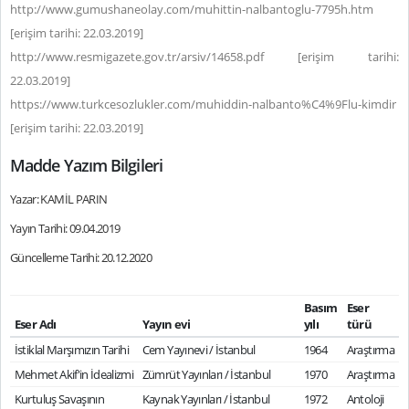
http://www.gumushaneolay.com/muhittin-nalbantoglu-7795h.htm
[erişim tarihi: 22.03.2019]
http://www.resmigazete.gov.tr/arsiv/14658.pdf [erişim tarihi:
22.03.2019]
https://www.turkcesozlukler.com/muhiddin-nalbanto%C4%9Flu-kimdir
[erişim tarihi: 22.03.2019]
Madde Yazım Bilgileri
Yazar: KAMİL PARIN
Yayın Tarihi: 09.04.2019
Güncelleme Tarihi: 20.12.2020
Basım
Eser
Eser Adı
Yayın evi
yılı
türü
İstiklal Marşımızın Tarihi
Cem Yayınevi / İstanbul
1964
Araştırma
Mehmet Akif'in İdealizmi
Zümrüt Yayınları / İstanbul
1970
Araştırma
Kurtuluş Savaşının
Kaynak Yayınları / İstanbul
1972
Antoloji