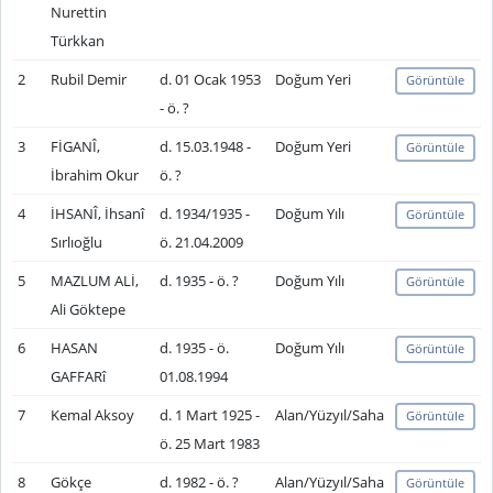
Nurettin
Türkkan
2
Rubil Demir
d. 01 Ocak 1953
Doğum Yeri
Görüntüle
- ö. ?
3
FİGANÎ,
d. 15.03.1948 -
Doğum Yeri
Görüntüle
İbrahim Okur
ö. ?
4
İHSANÎ, İhsanî
d. 1934/1935 -
Doğum Yılı
Görüntüle
Sırlıoğlu
ö. 21.04.2009
5
MAZLUM ALİ,
d. 1935 - ö. ?
Doğum Yılı
Görüntüle
Ali Göktepe
6
HASAN
d. 1935 - ö.
Doğum Yılı
Görüntüle
GAFFARî
01.08.1994
7
Kemal Aksoy
d. 1 Mart 1925 -
Alan/Yüzyıl/Saha
Görüntüle
ö. 25 Mart 1983
8
Gökçe
d. 1982 - ö. ?
Alan/Yüzyıl/Saha
Görüntüle