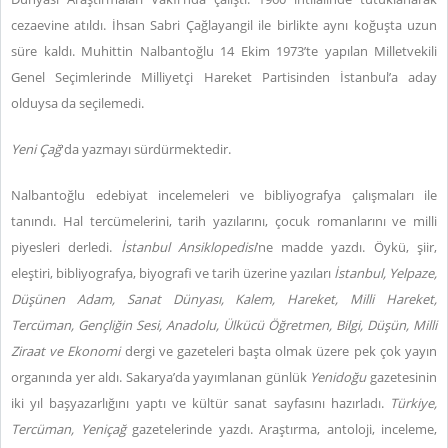
cezaevine atıldı. İhsan Sabri Çağlayangil ile birlikte aynı koğuşta uzun
süre kaldı. Muhittin Nalbantoğlu 14 Ekim 1973’te yapılan Milletvekili
Genel Seçimlerinde Milliyetçi Hareket Partisinden İstanbul’a aday
olduysa da seçilemedi.
Yeni Çağ
'da yazmayı sürdürmektedir.
Nalbantoğlu edebiyat incelemeleri ve bibliyografya çalışmaları ile
tanındı. Hal tercümelerini, tarih yazılarını, çocuk romanlarını ve milli
piyesleri derledi.
İstanbul Ansiklopedisi
’ne madde yazdı. Öykü, şiir,
eleştiri, bibliyografya, biyografi ve tarih üzerine yazıları
İstanbul, Yelpaze,
Düşünen Adam, Sanat Dünyası, Kalem, Hareket, Milli Hareket,
Tercüman, Gençliğin Sesi, Anadolu, Ülkücü Öğretmen, Bilgi, Düşün, Milli
Ziraat ve Ekonomi
dergi ve gazeteleri başta olmak üzere pek çok yayın
organında yer aldı. Sakarya’da yayımlanan günlük
Yenidoğu
gazetesinin
iki yıl başyazarlığını yaptı ve kültür sanat sayfasını hazırladı.
Türkiye,
Tercüman, Yeniçağ
gazetelerinde yazdı. Araştırma, antoloji, inceleme,