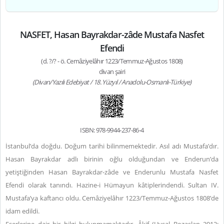
NASFET, Hasan Bayrakdar-zâde Mustafa Nasfet
Efendi
(d. ?/? - ö. Cemâziyelâhır 1223/Temmuz-Ağustos 1808)
divan şairi
(Divan/Yazılı Edebiyat / 18. Yüzyıl / Anadolu-Osmanlı-Türkiye)
ISBN: 978-9944-237-86-4
İstanbul’da doğdu. Doğum tarihi bilinmemektedir. Asıl adı Mustafa’dır.
Hasan Bayrakdar adlı birinin oğlu olduğundan ve Enderun’da
yetiştiğinden Hasan Bayrakdar-zâde ve Enderunlu Mustafa Nasfet
Efendi olarak tanındı. Hazine-i Hümayun kâtiplerindendi. Sultan IV.
Mustafa’ya kaftancı oldu. Cemâziyelâhır 1223/Temmuz-Ağustos 1808’de
idam edildi.