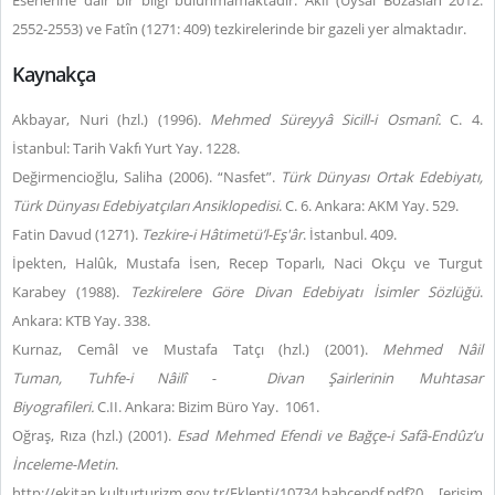
Eserlerine dair bir bilgi bulunmamaktadır. Âkif (Uysal Bozaslan 2012:
2552-2553) ve Fatîn (1271: 409) tezkirelerinde bir gazeli yer almaktadır.
Kaynakça
Akbayar, Nuri (hzl.) (1996).
Mehmed Süreyyâ Sicill-i Osmanî.
C. 4.
İstanbul: Tarih Vakfı Yurt Yay. 1228.
Değirmencioğlu, Saliha (2006). “Nasfet”.
Türk Dünyası Ortak Edebiyatı,
Türk Dünyası Edebiyatçıları Ansiklopedisi
. C. 6. Ankara: AKM Yay. 529.
Fatin Davud (1271).
Tezkire-i Hâtimetü’l-Eş'âr
. İstanbul. 409.
İpekten, Halûk, Mustafa İsen, Recep Toparlı, Naci Okçu ve Turgut
Karabey (1988).
Tezkirelere Göre Divan Edebiyatı İsimler Sözlüğü
.
Ankara: KTB Yay. 338.
Kurnaz, Cemâl ve Mustafa Tatçı (hzl.) (2001).
Mehmed Nâil
Tuman,
Tuhfe-i Nâilî -
Divan Şairlerinin Muhtasar
Biyografileri.
C.II.
Ankara: Bizim Büro Yay.
1061.
Oğraş, Rıza (hzl.) (2001).
Esad Mehmed Efendi ve Bağçe-i Safâ-Endûz’u
İnceleme-Metin
.
http://ekitap.kulturturizm.gov.tr/Eklenti/10734,bahcepdf.pdf?0 [erişim