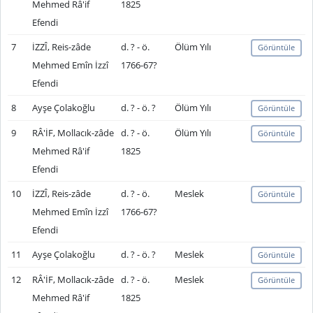
Mehmed Râ'if
1825
Efendi
7
İZZÎ, Reis-zâde
d. ? - ö.
Ölüm Yılı
Görüntüle
Mehmed Emîn İzzî
1766-67?
Efendi
8
Ayşe Çolakoğlu
d. ? - ö. ?
Ölüm Yılı
Görüntüle
9
RÂ'İF, Mollacık-zâde
d. ? - ö.
Ölüm Yılı
Görüntüle
Mehmed Râ'if
1825
Efendi
10
İZZÎ, Reis-zâde
d. ? - ö.
Meslek
Görüntüle
Mehmed Emîn İzzî
1766-67?
Efendi
11
Ayşe Çolakoğlu
d. ? - ö. ?
Meslek
Görüntüle
12
RÂ'İF, Mollacık-zâde
d. ? - ö.
Meslek
Görüntüle
Mehmed Râ'if
1825