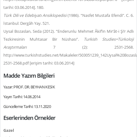
tarihi: 03.06.2014]. 180.
Türk Dili ve Edebiyatı Ansiklopedisi
(1986). “Nasfet Mustafa Efendi”. C. 6.
İstanbul: Dergâh Yay. 521.
Uysal Bozaslan, Seda (2012). “Enderunlu Mehmet Âkif’in Mir’ât-i Şi’r Adlı
Tezkiresinin Muhtasar Bir Nüshası”.
Turkish Studies=Türkoloji
Araştırmaları
7 (2): 2531-2568.
http://www.turkishstudies.net/Makaleler/503051239_142Uysal%20Bozas
2531-2568.pdf [erişim tarihi: 03.06.2014]
Madde Yazım Bilgileri
Yazar: PROF. DR. BEYHAN KESİK
Yayın Tarihi: 14.06.2014
Güncelleme Tarihi: 13.11.2020
Eserlerinden Örnekler
Gazel