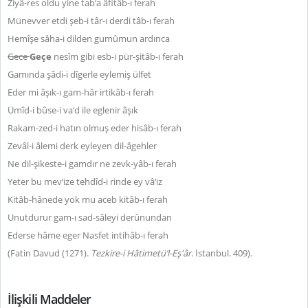
Ziyâ-res oldu yine tab‘a âfitâb-ı ferah
Münevver etdi şeb-i târ-ı derdi tâb-ı ferah
Hemîşe sâha-i dilden gumûmun ardınca
Gece
Geçe
nesîm gibi esb-i pür-şitâb-ı ferah
Gamında şâdi-i dîgerle eylemiş ülfet
Eder mi âşık-ı gam-hâr irtikâb-ı ferah
Ümîd-i bûse-i va‘d ile eglenir âşık
Rakam-zed-i hatın olmuş eder hisâb-ı ferah
Zevâl-i âlemi derk eyleyen dil-âgehler
Ne dil-şikeste-i gamdır ne zevk-yâb-ı ferah
Yeter bu mev‘ize tehdîd-i rinde ey vâ‘iz
Kitâb-hânede yok mu aceb kitâb-ı ferah
Unutdurur gam-ı sad-sâleyi derûnundan
Ederse hâme eger Nasfet intihâb-ı ferah
(Fatin Davud (1271).
Tezkire-i Hâtimetü’l-Eş'âr
. İstanbul. 409).
İlişkili Maddeler