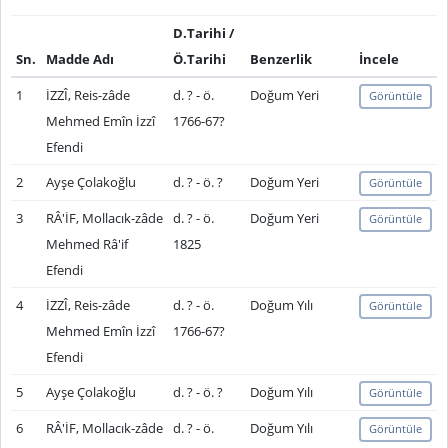
D.Tarihi /
Sn.
Madde Adı
Ö.Tarihi
Benzerlik
İncele
1
İZZÎ, Reis-zâde
d. ? - ö.
Doğum Yeri
Görüntüle
Mehmed Emîn İzzî
1766-67?
Efendi
2
Ayşe Çolakoğlu
d. ? - ö. ?
Doğum Yeri
Görüntüle
3
RÂ'İF, Mollacık-zâde
d. ? - ö.
Doğum Yeri
Görüntüle
Mehmed Râ'if
1825
Efendi
4
İZZÎ, Reis-zâde
d. ? - ö.
Doğum Yılı
Görüntüle
Mehmed Emîn İzzî
1766-67?
Efendi
5
Ayşe Çolakoğlu
d. ? - ö. ?
Doğum Yılı
Görüntüle
6
RÂ'İF, Mollacık-zâde
d. ? - ö.
Doğum Yılı
Görüntüle