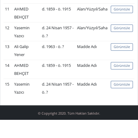
11
AHMED
d. 1859 - ö. 1915
Alan/Yüzyıl/Saha
Görüntüle
BEHÇET
12
Yasemin
d. 24 Nisan 1957 -
Alan/Yüzyıl/Saha
Görüntüle
Yazıcı
ö. ?
13
Ali Galip
d. 1963 - ö. ?
Madde Adı
Görüntüle
Yener
14
AHMED
d. 1859 - ö. 1915
Madde Adı
Görüntüle
BEHÇET
15
Yasemin
d. 24 Nisan 1957 -
Madde Adı
Görüntüle
Yazıcı
ö. ?
© Copyright 2020. Tüm Hakları Saklıdır.