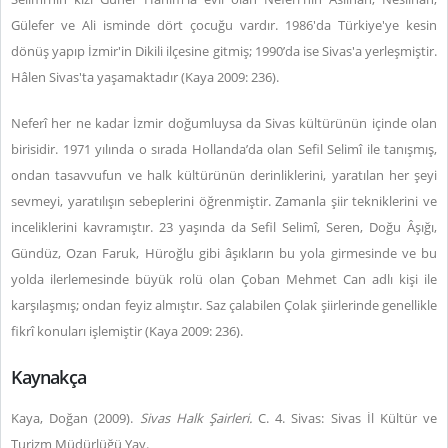
Gülefer ve Ali isminde dört çocuğu vardır. 1986'da Türkiye'ye kesin
dönüş yapıp İzmir'in Dikili ilçesine gitmiş; 1990’da ise Sivas'a yerleşmiştir.
Hâlen Sivas'ta yaşamaktadır (Kaya 2009: 236).
Neferî her ne kadar İzmir doğumluysa da Sivas kültürünün içinde olan
birisidir. 1971 yılında o sırada Hollanda’da olan Sefil Selimî ile tanışmış,
ondan tasavvufun ve halk kültürünün derinliklerini, yaratılan her şeyi
sevmeyi, yaratılışın sebeplerini öğrenmiştir. Zamanla şiir tekniklerini ve
inceliklerini kavramıştır. 23 yaşında da Sefil Selimî, Seren, Doğu Âşığı,
Gündüz, Ozan Faruk, Hüroğlu gibi âşıkların bu yola girmesinde ve bu
yolda ilerlemesinde büyük rolü olan Çoban Mehmet Can adlı kişi ile
karşılaşmış; ondan feyiz almıştır. Saz çalabilen Çolak şiirlerinde genellikle
fikrî konuları işlemiştir (Kaya 2009: 236).
Kaynakça
Kaya, Doğan (2009).
Sivas Halk Şairleri.
C. 4. Sivas: Sivas İl Kültür ve
Turizm Müdürlüğü Yay.