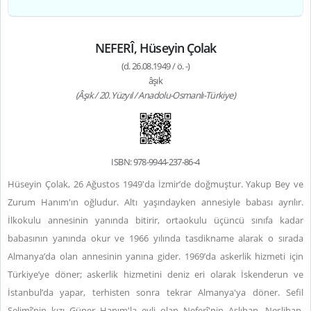
NEFERÎ, Hüseyin Çolak
(d. 26.08.1949 / ö. -)
âşık
(Âşık / 20. Yüzyıl / Anadolu-Osmanlı-Türkiye)
ISBN: 978-9944-237-86-4
Hüseyin Çolak, 26 Ağustos 1949'da İzmir’de doğmuştur.
Yakup Bey ve
Zurum Hanım'ın oğludur.
Altı yaşındayken annesiyle babası ayrılır.
İlkokulu annesinin yanında bitirir, ortaokulu üçüncü sınıfa kadar
babasının yanında okur ve 1966 yılında tasdikname alarak o sırada
Almanya’da olan annesinin yanına gider. 1969’da askerlik hizmeti için
Türkiye’ye döner; askerlik hizmetini deniz eri olarak İskenderun ve
İstanbul’da yapar, terhisten sonra tekrar Almanya'ya döner. Sefil
Selimî’nin kızı Güner Hanım'la evli olan Neferî'nin Aslıhan, Neslihan,