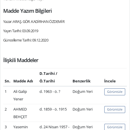
Madde Yazım Bilgileri
Yazar: ARAŞ. GÖR. KADİRHAN ÖZDEMİR
Yayın Tarihi: 03.09.2019
Güncelleme Tarihi: 09.12.2020
İlişkili Maddeler
D.Tarihi /
Sn.
Madde Adı
Ö.Tarihi
Benzerlik
İncele
1
Ali Galip
d. 1963 - ö. ?
Doğum Yeri
Görüntüle
Yener
2
AHMED
d. 1859 - ö. 1915
Doğum Yeri
Görüntüle
BEHÇET
3
Yasemin
d. 24 Nisan 1957 -
Doğum Yeri
Görüntüle