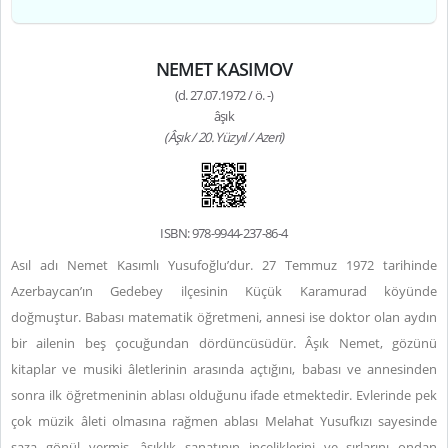
NEMET KASIMOV
(d. 27.07.1972 / ö. -)
âşık
(Âşık / 20. Yüzyıl / Azeri)
ISBN: 978-9944-237-86-4
Asıl adı Nemet Kasımlı Yusufoğlu’dur. 27 Temmuz 1972 tarihinde
Azerbaycan’ın Gedebey ilçesinin Küçük Karamurad köyünde
doğmuştur. Babası matematik öğretmeni, annesi ise doktor olan aydın
bir ailenin beş çocuğundan dördüncüsüdür. Âşık Nemet, gözünü
kitaplar ve musiki âletlerinin arasında açtığını, babası ve annesinden
sonra ilk öğretmeninin ablası olduğunu ifade etmektedir. Evlerinde pek
çok müzik âleti olmasına rağmen ablası Melahat Yusufkızı sayesinde
saza gönül vermiş, âşıklık sanatının inceliklerini ve sırlarını ondan