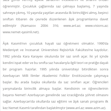
öğrenmiştir. Çocukluk çağlarında saz çalmaya başlamış, 7 yaşında
sahneye çıkmış, 10 yaşında yaşıtları arasında ilk birinciliğini almış, beşinci
sınıftan itibaren de çevrede düzenlenen âşık programlarına davet
edilmiştir (Namazov 2004: 316;
www.anl.az
;
www.visions.az
;
www.
nemet-qasimli.net
).
Âşık Kasımlı’nın çocukluk hayali saz öğretmeni olmaktır. 1990’da
Medeniyet ve İncesanat Üniversitesi Rejisörlük Fakültesi’ne kaydolur.
1992 yılında Kara Karayev okulunda bir saz sınıfı açar. İki yıl içinde
kendini ispat eder ve bu sınıfta saz havalarıyla ilgili teori ve pratiğe dayalı
bir program hazırlar. 1995 yılında üniversiteyi bitirdikten sonra
Azerbaycan Milli İlimler Akademisi Folklor Enstitüsünde çalışmaya
başlar. Bu arada başka okullarda da saz sınıfları açar. Öğrencileri
yarışmalarda birincilik almaya başlar. Kendisinin ve öğrencilerinin
başarısı Nemet’i Azerbaycan genelinde saz icracılığında şöhret olmasını
sağlar. Azerbaycan’da okullarda saz eğitimi ve âşık sanatı programı ilk
kez Nemet Kasımlı tarafından başlatılmıştır (
www.anl.az
; www.
azim.az
).