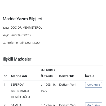
Madde Yazım Bilgileri
Yazar: DOÇ. DR. MEHMET EROL
Yayın Tarihi: 05.03.2019
Güncelleme Tarihi: 25.11.2020
İlişkili Maddeler
D.Tarihi /
Sn.
Madde Adı
Ö.Tarihi
Benzerlik
İncele
1
SEFEROV
d. 1903 - ö.
Doğum Yeri
Görüntüle
MEHEMMED
1977
HEMİD OĞLU
2
ŞAMHAL
d. 1914 - ö.
Doğum Yeri
Görüntüle