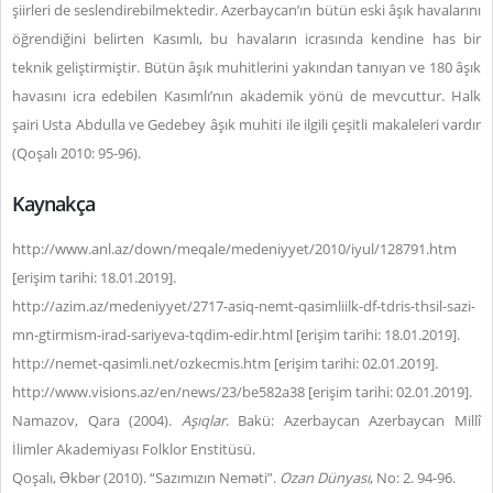
şiirleri de seslendirebilmektedir. Azerbaycan’ın bütün eski âşık havalarını
öğrendiğini belirten Kasımlı, bu havaların icrasında kendine has bir
teknik geliştirmiştir. Bütün âşık muhitlerini yakından tanıyan ve 180 âşık
havasını icra edebilen Kasımlı’nın akademik yönü de mevcuttur. Halk
şairi Usta Abdulla ve Gedebey âşık muhiti ile ilgili çeşitli makaleleri vardır
(Qoşalı 2010: 95-96).
Kaynakça
http://www.anl.az/down/meqale/medeniyyet/2010/iyul/128791.htm
[erişim tarihi: 18.01.2019].
http://azim.az/medeniyyet/2717-asiq-nemt-qasimliilk-df-tdris-thsil-sazi-
mn-gtirmism-irad-sariyeva-tqdim-edir.html [erişim tarihi: 18.01.2019].
http://nemet-qasimli.net/ozkecmis.htm [erişim tarihi: 02.01.2019].
http://www.visions.az/en/news/23/be582a38 [erişim tarihi: 02.01.2019].
Namazov, Qara (2004).
Aşıqlar
. Bakü: Azerbaycan
Azerbaycan Millî
İlimler Akademiyası Folklor Enstitüsü.
Qoşalı, Əkbər (2010). “Sazımızın Neməti”.
Ozan Dünyası
, No: 2. 94-96.