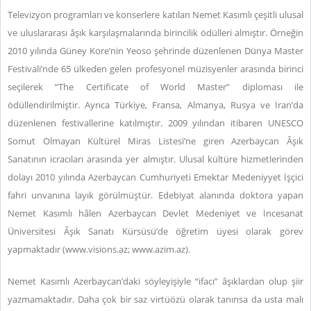
Televizyon programları ve konserlere katılan Nemet Kasımlı çeşitli ulusal
ve uluslararası âşık karşılaşmalarında birincilik ödülleri almıştır. Örneğin
2010 yılında Güney Kore’nin Yeoso şehrinde düzenlenen Dünya Master
Festivali’nde 65 ülkeden gelen profesyonel müzisyenler arasında birinci
seçilerek “The Certificate of World Master” diploması ile
ödüllendirilmiştir. Ayrıca Türkiye, Fransa, Almanya, Rusya ve İran’da
düzenlenen festivallerine katılmıştır. 2009 yılından itibaren UNESCO
Somut Olmayan Kültürel Miras Listesi’ne giren Azerbaycan Âşık
Sanatının icracıları arasında yer almıştır. Ulusal kültüre hizmetlerinden
dolayı 2010 yılında Azerbaycan Cumhuriyeti Emektar Medeniyyet İşçici
fahri unvanına layık görülmüştür. Edebiyat alanında doktora yapan
Nemet Kasımlı hâlen Azerbaycan Devlet Medeniyet ve İncesanat
Üniversitesi Âşık Sanatı Kürsüsü’de öğretim üyesi olarak görev
yapmaktadır (
www.visions.az
; www.
azim.az
).
Nemet Kasımlı Azerbaycan’daki söyleyişiyle “ifacı” âşıklardan olup şiir
yazmamaktadır. Daha çok bir saz virtüözü olarak tanınsa da usta malı