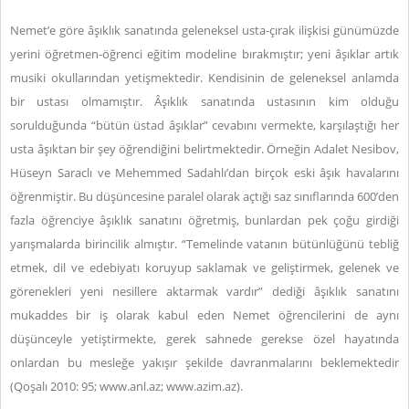
Nemet’e göre âşıklık sanatında geleneksel usta-çırak ilişkisi günümüzde
yerini öğretmen-öğrenci eğitim modeline bırakmıştır; yeni âşıklar artık
musiki okullarından yetişmektedir. Kendisinin de geleneksel anlamda
bir ustası olmamıştır. Âşıklık sanatında ustasının kim olduğu
sorulduğunda “bütün üstad âşıklar” cevabını vermekte, karşılaştığı her
usta âşıktan bir şey öğrendiğini belirtmektedir. Örneğin Adalet Nesibov,
Hüseyn Saraclı ve Mehemmed Sadahlı’dan birçok eski âşık havalarını
öğrenmiştir. Bu düşüncesine paralel olarak açtığı saz sınıflarında 600’den
fazla öğrenciye âşıklık sanatını öğretmiş, bunlardan pek çoğu girdiği
yarışmalarda birincilik almıştır. “Temelinde vatanın bütünlüğünü tebliğ
etmek, dil ve edebiyatı koruyup saklamak ve geliştirmek, gelenek ve
görenekleri yeni nesillere aktarmak vardır” dediği âşıklık sanatını
mukaddes bir iş olarak kabul eden Nemet öğrencilerini de aynı
düşünceyle yetiştirmekte, gerek sahnede gerekse özel hayatında
onlardan bu mesleğe yakışır şekilde davranmalarını beklemektedir
(Qoşalı 2010: 95;
www.anl.az
; www.
azim.az
).