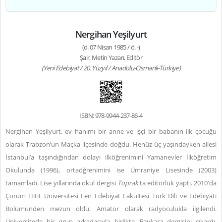
Nergihan Yeşilyurt
(d. 07 Nisan 1985 / ö. -)
Şair, Metin Yazarı, Editör
(Yeni Edebiyat / 20. Yüzyıl / Anadolu-Osmanlı-Türkiye)
ISBN: 978-9944-237-86-4
Nergihan Yeşilyurt, ev hanımı bir anne ve işçi bir babanın ilk çocuğu
olarak Trabzon’un Maçka ilçesinde doğdu. Henüz üç yaşındayken ailesi
İstanbul’a taşındığından dolayı ilköğrenimini Yamanevler İlköğretim
Okulunda (1996), ortaöğrenimini ise Ümraniye Lisesinde (2003)
tamamladı. Lise yıllarında okul dergisi
Toprak
'ta editörlük yaptı. 2010'da
Çorum Hitit Üniversitesi Fen Edebiyat Fakültesi Türk Dili ve Edebiyatı
Bölümünden mezun oldu. Amatör olarak radyoculukla ilgilendi.
Üniversitede bir grup arkadaşıyla birlikte
Baykara
dergisini çıkardı.