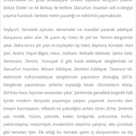
Gökçe Özder ve Ali Berkay ile birlikte
Davud’un İnsanları
adlı e-dergiyi
yayıma hazırladı. Serbest metin yazarlığı ve editörlük yapmaktadır.
Yeşilyurt, fantastik öyküler, denemeler ve masallar yazarak edebiyat
dünyasına adım atar. İlk yazısı
Ay Vakti,
ilk şiiri ise
Temrin
dergisinde
çıkar. Daha sonra şiir, yazı ve söyleşileri
Ay Vakti, Baykara, Kümbet, Hacı
Şair, Acemi, Hayal Bilgisi, Hece, İzdiham, Mahalle Mektebi, Sahte Vefa,
Serencam, Temrin, Yumuşak G
gibi basılı edebiyat dergilerinde ve
Davud’un İnsanları
,
Minare Edebiyat, Zemheri Edebiyat, Tasavvur
vb.
elektronik kültür/edebiyat dergilerinde yayımlanır (Kırkağaç 2015).
Dergilerde yayımlanan şiirlerini topladığı kitabı
Otomatların Marşı,
2016’da Hece Yayınları arasından çıkar. Şiirlerinde genellikle kırgınlık hâli
içinde modern dünyada yaşamaya çalışan, yaşamak zorunda olan
bireyin karmaşasını, öfkesini ve yalnızlığını anlatır (Eren 2016). Şiirlerde
aşk, incelik, hüzün, yalnızlık, keder, kırılganlık, yoksunluk, korku,
yabancılaşma, masumiyet, modernizm eleştirisi, çatışma, aile, çocukluk
gibi temaları işler. Ele aldığı bu temalar şairin iç dünyasından ve dış