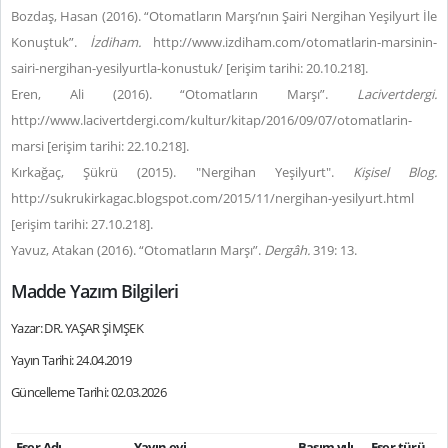
Bozdaş, Hasan (2016). “Otomatların Marşı’nın Şairi Nergihan Yeşilyurt İle
Konuştuk”.
İzdiham.
http://www.izdiham.com/otomatlarin-marsinin-
sairi-nergihan-yesilyurtla-konustuk/ [erişim tarihi: 20.10.218].
Eren, Ali (2016). “Otomatların Marşı”.
Lacivertdergi.
http://www.lacivertdergi.com/kultur/kitap/2016/09/07/otomatlarin-
marsi [erişim tarihi: 22.10.218].
Kırkağaç, Şükrü (2015). "Nergihan Yeşilyurt".
Kişisel Blog.
http://sukrukirkagac.blogspot.com/2015/11/nergihan-yesilyurt.html
[erişim tarihi: 27.10.218].
Yavuz, Atakan (2016). “Otomatların Marşı”.
Dergâh.
319: 13.
Madde Yazım Bilgileri
Yazar: DR. YAŞAR ŞİMŞEK
Yayın Tarihi: 24.04.2019
Güncelleme Tarihi: 02.03.2026
Eser Adı
Yayın evi
Basım yılı
Eser türü