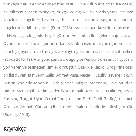
dünyaya dair izlenimlerinden izler taşır. Dil ve üslup açısından ise özenli
bir dili tercih eden Yeşilyurt, duygu ve olguyu bir arada yazar. Yer yer
kapalı ve imgelerle bezenmiş bir şiir dili kurarak soyut ve somut
imgelerin terkibini yapar (Eren 2016). Aynı zamanda şiirini masalların
etkisine açarak geniş hayal gücüne ve fantastik ögelere kapı aralar.
Oyun, ironi ve lirizm gibi unsurlara sık sık başvurur. Ayrıca şiirleri uzak,
öznel çağrışımları ve tahkiyeye kolayca yaslanmasıyla da dikkati çeker
(Yavuz 2016: 13). Her genç şairde olduğu gibi Yeşilyurt'un sanat hayatına
yön veren ve tesir eden isimler olmuştur. Özellikle Klasik Türk şiirine özel
bir ilgi duyan şair; Şeyh Galip, Ahmet Paşa, Necati, Fuzuli’yi severek okur.
Bunun yanında Modern Türk şiirinde Nilgün Marmara, Lale Müldür,
Didem Madak gibi kadın şairler başta olmak üzere Nazım Hikmet, Sezai
Karakoç, Turgut Uyar, Cemal Süreya, İlhan Berk, Cahit Zarifoğlu, İsmet
Özel ve Ahmet Güntan gibi isimlerin şairin üzerinde etkisi görülür
(Bozdaş, 2016).
Kaynakça