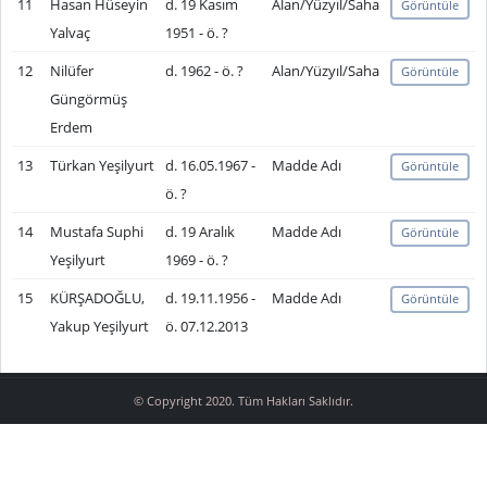
11
Hasan Hüseyin
d. 19 Kasım
Alan/Yüzyıl/Saha
Görüntüle
Yalvaç
1951 - ö. ?
12
Nilüfer
d. 1962 - ö. ?
Alan/Yüzyıl/Saha
Görüntüle
Güngörmüş
Erdem
13
Türkan Yeşilyurt
d. 16.05.1967 -
Madde Adı
Görüntüle
ö. ?
14
Mustafa Suphi
d. 19 Aralık
Madde Adı
Görüntüle
Yeşilyurt
1969 - ö. ?
15
KÜRŞADOĞLU,
d. 19.11.1956 -
Madde Adı
Görüntüle
Yakup Yeşilyurt
ö. 07.12.2013
© Copyright 2020. Tüm Hakları Saklıdır.