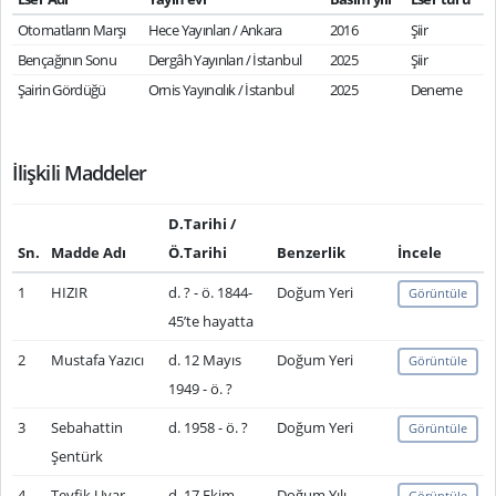
Otomatların Marşı
Hece Yayınları / Ankara
2016
Şiir
Bençağının Sonu
Dergâh Yayınları / İstanbul
2025
Şiir
Şairin Gördüğü
Ornis Yayıncılık / İstanbul
2025
Deneme
İlişkili Maddeler
D.Tarihi /
Sn.
Madde Adı
Ö.Tarihi
Benzerlik
İncele
1
HIZIR
d. ? - ö. 1844-
Doğum Yeri
Görüntüle
45’te hayatta
2
Mustafa Yazıcı
d. 12 Mayıs
Doğum Yeri
Görüntüle
1949 - ö. ?
3
Sebahattin
d. 1958 - ö. ?
Doğum Yeri
Görüntüle
Şentürk
4
Tevfik Uyar
d. 17 Ekim
Doğum Yılı
Görüntüle