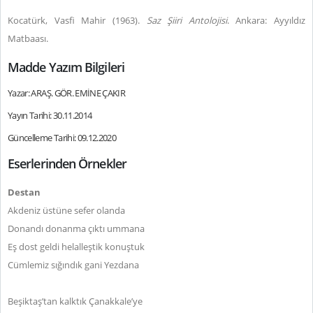
Kocatürk, Vasfi Mahir (1963).
Saz Şiiri Antolojisi
. Ankara: Ayyıldız
Matbaası.
Madde Yazım Bilgileri
Yazar: ARAŞ. GÖR. EMİNE ÇAKIR
Yayın Tarihi: 30.11.2014
Güncelleme Tarihi: 09.12.2020
Eserlerinden Örnekler
Destan
Akdeniz üstüne sefer olanda
Donandı donanma çıktı ummana
Eş dost geldi helalleştik konuştuk
Cümlemiz sığındık gani Yezdana
Beşiktaş’tan kalktık Çanakkale’ye