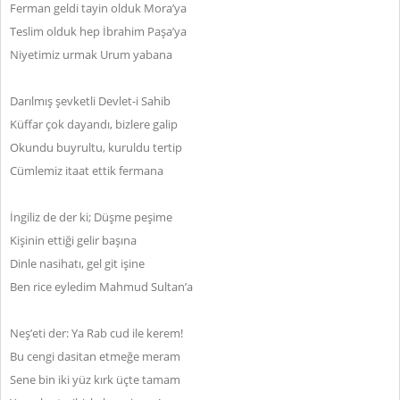
Ferman geldi tayin olduk Mora’ya
Teslim olduk hep İbrahim Paşa’ya
Niyetimiz urmak Urum yabana
Darılmış şevketli Devlet-i Sahib
Küffar çok dayandı, bizlere galip
Okundu buyrultu, kuruldu tertip
Cümlemiz itaat ettik fermana
İngiliz de der ki; Düşme peşime
Kişinin ettiği gelir başına
Dinle nasihatı, gel git işine
Ben rice eyledim Mahmud Sultan’a
Neş’eti der: Ya Rab cud ile kerem!
Bu cengi dasitan etmeğe meram
Sene bin iki yüz kırk üçte tamam