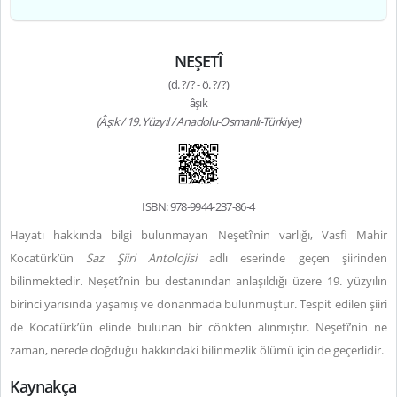
NEŞETÎ
(d. ?/? - ö. ?/?)
âşık
(Âşık / 19. Yüzyıl / Anadolu-Osmanlı-Türkiye)
ISBN: 978-9944-237-86-4
Hayatı hakkında bilgi bulunmayan Neşetî’nin varlığı, Vasfi Mahir
Kocatürk’ün
Saz Şiiri Antolojisi
adlı eserinde geçen şiirinden
bilinmektedir. Neşetî’nin bu destanından anlaşıldığı üzere 19. yüzyılın
birinci yarısında yaşamış ve donanmada bulunmuştur. Tespit edilen şiiri
de Kocatürk’ün elinde bulunan bir cönkten alınmıştır. Neşetî’nin ne
zaman, nerede doğduğu hakkındaki bilinmezlik ölümü için de geçerlidir.
Kaynakça