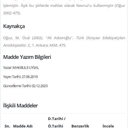
işlemiştir. Âşık bu şiirlerde mahlas olarak Nevruz'u kullanmıştır (Oğuz
2002: 475).
Kaynakça
Oğuz, M. Öcal (2002). ''Ali Askeroğlu''.
Türk Dünyası Edebiyatçıları
Ansiklopedisi .
C. 1. Ankara: AKM. 475.
Madde Yazım Bilgileri
Yazar: MAKBULE UYSAL
Yayın Tarihi: 27.06.2019
Güncelleme Tarihi: 02.12.2020
İlişkili Maddeler
D.Tarihi /
Sn.
Madde Adı
Ö.Tarihi
Benzerlik
İncele