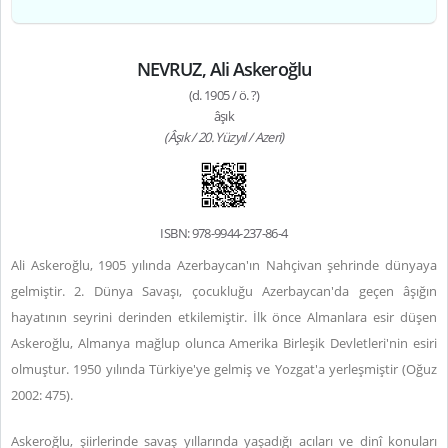
NEVRUZ, Ali Askeroğlu
(d. 1905 / ö. ?)
âşık
(Âşık / 20. Yüzyıl / Azeri)
ISBN: 978-9944-237-86-4
Ali Askeroğlu, 1905 yılında Azerbaycan'ın Nahçivan şehrinde dünyaya
gelmiştir. 2. Dünya Savaşı, çocukluğu Azerbaycan'da geçen âşığın
hayatının seyrini derinden etkilemiştir. İlk önce Almanlara esir düşen
Askeroğlu, Almanya mağlup olunca Amerika Birleşik Devletleri'nin esiri
olmuştur. 1950 yılında Türkiye'ye gelmiş ve Yozgat'a yerleşmiştir (Oğuz
2002: 475).
Askeroğlu, şiirlerinde savaş yıllarında yaşadığı acıları ve dinî konuları