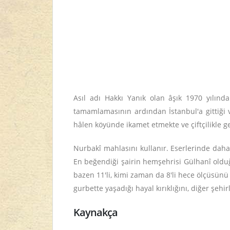
Asıl adı Hakkı Yanık olan âşık 1970 yılında
tamamlamasının ardından İstanbul'a gittiği v
hâlen köyünde ikamet etmekte ve çiftçilikle g
Nurbakî mahlasını kullanır. Eserlerinde daha ç
En beğendiği şairin hemşehrisi Gülhanî olduğ
bazen 11'li, kimi zaman da 8'li hece ölçüsünü 
gurbette yaşadığı hayal kırıklığını, diğer şehi
Kaynakça