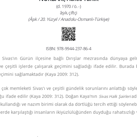
(d. 1970 / ö. -)
âşık, çiftçi
(Âşık / 20. Yüzyıl / Anadolu-Osmanlı-Türkiye)
ISBN: 978-9944-237-86-4
 Sivas'ın Gürün ilçesine bağlı Dırışlar mezrasında dünyaya gelm
e çeşitli işlerde çalışarak geçimini sağladığı ifade edilir. Burad
eçimini sağlamaktadır (Kaya 2009: 312).
ok memleketi Sivas'ı ve çeşitli gündelik sorunlarını anlattığı söyl
u ifade edilir (Kaya 2009: 312). Doğan Kaya'nın
ad
Sivas Halk Şairleri
kullandığı ve nazım birimi olarak da dörtlüğü tercih ettiği söyleneb
rlerde karşılaştığı insanların ikiyüzlülüğünden duyduğu rahatsızlığı ve