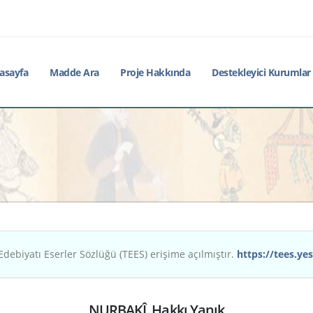
asayfa
Madde Ara
Proje Hakkında
Destekleyici Kurumlar
Edebiyatı Eserler Sözlüğü (TEES) erişime açılmıştır.
https://tees.yes
NURBAKÎ, Hakkı Yanık