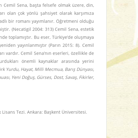
n Cemil Sena, başta felsefe olmak üzere, din,
aları olan çok yönlü şahsiyet olarak karşımıza
adlı bir romanı yayımlanır. Öğretmeni olduğu
ştir. (Necatigil 2004: 313) Cemil Sena, estetik
inde toplamıştır. Bu eser, Türkiye’de oluşmaya
yeniden yayınlanmıştır (Parın 2015: 8). Cemil
vardır. Cemil Sena’nın eserleri, özellikle de
vurdukları önemli kaynaklar arasında yerini
rk Yurdu, Hayat, Milli Mecmua, Barış Dünyası,
sı, Yeni Doğuş, Gürses, Dost, Savaş, Fikirler,
k Lisans Tezi. Ankara: Başkent Üniversitesi.