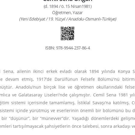
(d. 1894 / ö. 15 Nisan1981)
Öğretmen, Yazar
(Yeni Edebiyat / 19. Yüzyıl / Anadolu-Osmanlı-Türkiye)
ISBN: 978-9944-237-86-4
Sena, ailenin ikinci erkek evladı olarak 1894 yılında Konya S
’ne devam etmiş, 1917’de Darülfünun Felsefe Bölümü'nü bitirmi
müştür. Anadolu’nun birçok lise ve öğretmen okullarındaki felsef
ıca ve Galatasaray Liseleri'nde çalışmıştır. Cemil Sena 1981 yıl
tim sistemi içerisinde tamamlamış, İstiklal Savaşı’na katılmış, 
m sistemi içinde yürütmüş ve eserlerinin önemli bir bölümünü bu
bir “düşünür”, bir “münevver”dir. Yaşadığı dönemlerdeki gelişme
nemleri tartışılmayacak şahsiyetlerin önce talebesi, sonra arkadaşı v