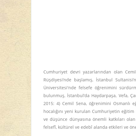
Cumhuriyet devri yazarlarından olan Cemil 
Rüşdiyesi’nde başlamış, İstanbul Sultanisi
Üniversitesi'nde felsefe öğrenimini sürdür
bulunmuş, İstanbul’da Haydarpaşa, Vefa, Çaml
2015: 4) Cemil Sena, öğrenimini Osmanlı eği
hocalığını yeni kurulan Cumhuriyetin eğiti
ve düşünce dünyasına önemli katkıları olan 
felsefî, kültürel ve edebî alanda etkileri ve ö