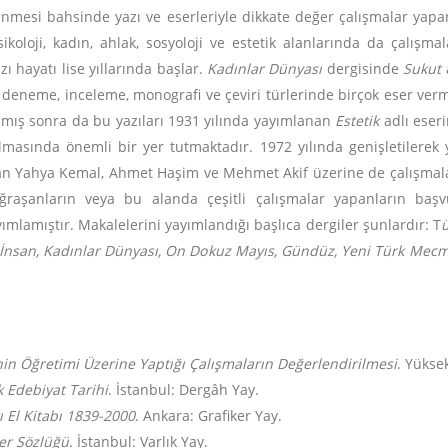
nmesi bahsinde yazı ve eserleriyle dikkate değer çalışmalar yapa
psikoloji, kadın, ahlak, sosyoloji ve estetik alanlarında da çalışm
ı hayatı lise yıllarında başlar.
Kadınlar Dünyası
dergisinde
Sukut
 deneme, inceleme, monografi ve çeviri türlerinde birçok eser vermi
amış sonra da bu yazıları 1931 yılında yayımlanan
Estetik
adlı eser
tılmasında önemli bir yer tutmaktadır. 1972 yılında genişletilerek 
n Yahya Kemal, Ahmet Haşim ve Mehmet Akif üzerine de çalışmaları 
uğraşanların veya bu alanda çeşitli çalışmalar yapanların baş
mlamıştır. Makalelerini yayımlandığı başlıca dergiler şunlardır: T
ü
r İnsan, Kadınlar Dünyası, On Dokuz Mayıs, Gündüz, Yeni Türk Mecmua
in Öğretimi Üzerine Yaptığı Çalışmaların Değerlendirilmesi
. Yükse
Edebiyat Tarihi
. İstanbul: Dergâh Yay.
ı El Kitabı 1839-2000
. Ankara: Grafiker Yay.
er Sözlüğü
. İstanbul: Varlık Yay.