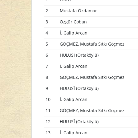
2
Mustafa Özdamar
3
Özgür Çoban
4
İ. Galip Arcan
5
GÖÇMEZ, Mustafa Sıtkı Göçmez
6
HULUSÎ (Ortaköylü)
7
İ. Galip Arcan
8
GÖÇMEZ, Mustafa Sıtkı Göçmez
9
HULUSÎ (Ortaköylü)
10
İ. Galip Arcan
11
GÖÇMEZ, Mustafa Sıtkı Göçmez
12
HULUSÎ (Ortaköylü)
13
İ. Galip Arcan