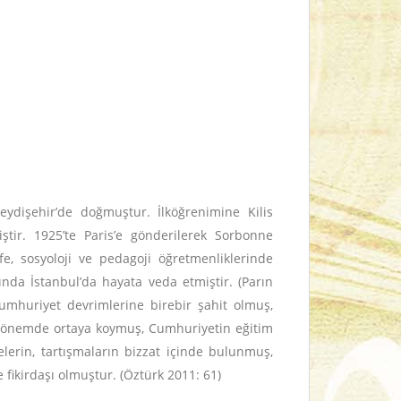
eydişehir’de doğmuştur. İlköğrenimine Kilis
ştir. 1925’te Paris’e gönderilerek Sorbonne
e, sosyoloji ve pedagoji öğretmenliklerinde
ında İstanbul’da hayata veda etmiştir. (Parın
Cumhuriyet devrimlerine birebir şahit olmuş,
 dönemde ortaya koymuş, Cumhuriyetin eğitim
lerin, tartışmaların bizzat içinde bulunmuş,
e fikirdaşı olmuştur. (Öztürk 2011: 61)