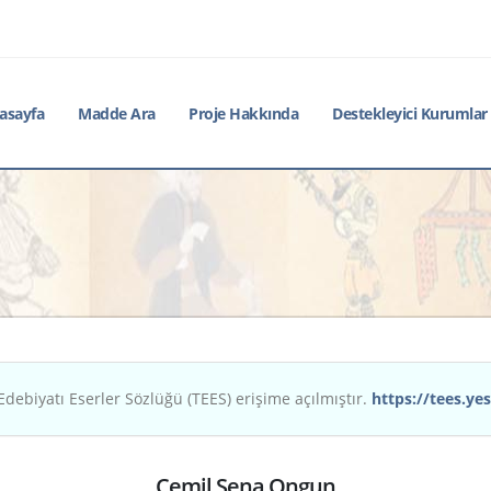
asayfa
Madde Ara
Proje Hakkında
Destekleyici Kurumlar
Edebiyatı Eserler Sözlüğü (TEES) erişime açılmıştır.
https://tees.yes
Cemil Sena Ongun