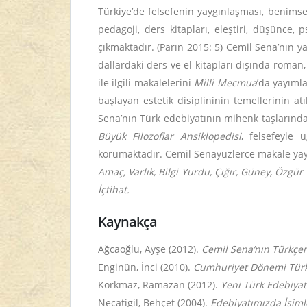
Türkiye’de felsefenin yaygınlaşması, benimse
pedagoji, ders kitapları, eleştiri, düşünce, 
çıkmaktadır. (Parın 2015: 5) Cemil Sena’nın yaz
dallardaki ders ve el kitapları dışında roman,
ile ilgili makalelerini
Milli Mecmua
’da yayıml
başlayan estetik disiplininin temellerinin a
Sena’nın Türk edebiyatının mihenk taşlarında
Büyük Filozoflar Ansiklopedisi
, felsefeyle 
korumaktadır. Cemil Senayüzlerce makale yayı
Amaç, Varlık, Bilgi Yurdu, Çığır, Güney, Özgü
İçtihat.
Kaynakça
Ağcaoğlu, Ayşe (2012).
Cemil Sena’nın Türkçen
Enginün, İnci (2010).
Cumhuriyet Dönemi Türk 
Korkmaz, Ramazan (2012).
Yeni Türk Edebiyat
Necatigil, Behçet (2004).
Edebiyatımızda İsiml