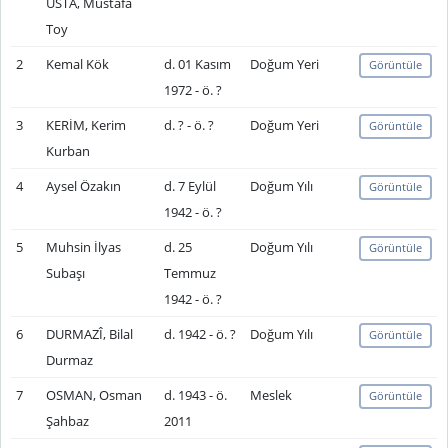
USTA, Mustafa
Toy
2
Kemal Kök
d. 01 Kasım
Doğum Yeri
Görüntüle
1972 - ö. ?
3
KERİM, Kerim
d. ? - ö. ?
Doğum Yeri
Görüntüle
Kurban
4
Aysel Özakın
d. 7 Eylül
Doğum Yılı
Görüntüle
1942 - ö. ?
5
Muhsin İlyas
d. 25
Doğum Yılı
Görüntüle
Subaşı
Temmuz
1942 - ö. ?
6
DURMAZÎ, Bilal
d. 1942 - ö. ?
Doğum Yılı
Görüntüle
Durmaz
7
OSMAN, Osman
d. 1943 - ö.
Meslek
Görüntüle
Şahbaz
2011