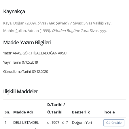
Kaynakça
Kaya, Doğan (2009).
Sivas Halk Şairleri IV.
Sivas: Sivas Valiliği Yay.
Mahiroğulları, Adnan (1999).
Dünden Bugüne Zara.
Sivas: yyy.
Madde Yazım Bilgileri
Yazar: ARAŞ. GÖR. HİLAL ERDOĞAN AKSU
Yayın Tarihi: 07.05.2019
Güncelleme Tarihi: 09.12.2020
İlişkili Maddeler
D.Tarihi /
Sn.
Madde Adı
Ö.Tarihi
Benzerlik
İncele
1
DELİ USTA/DEL
d. 1907 - ö. ?
Doğum Yeri
Görüntüle