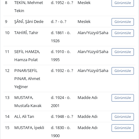
8
TEKİN, Mehmet
d. 1952 - ö. ?
Meslek
Görüntüle
Tekin
9
ŞÂNÎ, Şâni Dede
d. ? - ö. ?
Meslek
Görüntüle
10
TAHİRÎ, Tahir
d. 1861 - ö.
Alan/Yüzyıl/Saha
Görüntüle
1926
11
SEFİL HAMZA,
d. 1910 - ö.
Alan/Yüzyıl/Saha
Görüntüle
Hamza Polat
1995
12
PINAR/SEFİL
d. 1932 - ö. ?
Alan/Yüzyıl/Saha
Görüntüle
PINAR, Ahmet
Yeğiner
13
MUSTAFA,
d. 1924 - ö.
Madde Adı
Görüntüle
Mustafa Kavak
2001
14
ALİ, Ali Tan
d. 1948 - ö. ?
Madde Adı
Görüntüle
15
MUSTAFA, İpekli
d. 1830 - ö.
Madde Adı
Görüntüle
1900