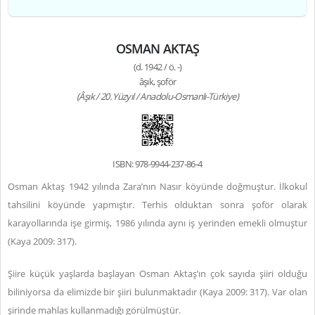
OSMAN AKTAŞ
(d. 1942 / ö. -)
âşık, şoför
(Âşık / 20. Yüzyıl / Anadolu-Osmanlı-Türkiye)
ISBN: 978-9944-237-86-4
Osman Aktaş 1942 yılında Zara’nın Nasır köyünde doğmuştur. İlkokul
tahsilini köyünde yapmıştır. Terhis olduktan sonra şoför olarak
karayollarında işe girmiş, 1986 yılında aynı iş yerinden emekli olmuştur
(Kaya 2009: 317).
Şiire küçük yaşlarda başlayan Osman Aktaş’ın çok sayıda şiiri olduğu
biliniyorsa da elimizde bir şiiri bulunmaktadır (Kaya 2009: 317). Var olan
şirinde mahlas kullanmadığı görülmüştür.