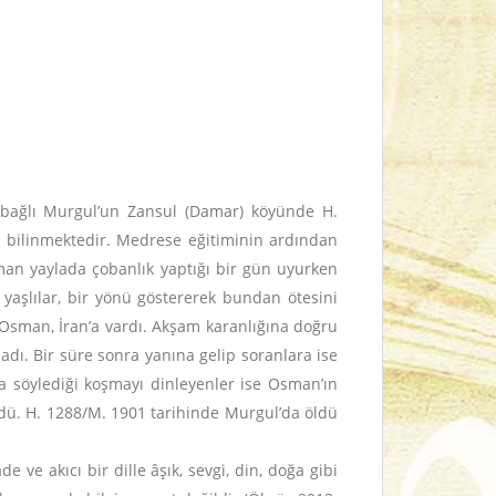
e bağlı Murgul’un Zansul (Damar) köyünde H.
ğı bilinmektedir. Medrese eğitiminin ardından
man yaylada çobanlık yaptığı bir gün uyurken
 yaşlılar, bir yönü göstererek bundan ötesini
n Osman, İran’a vardı. Akşam karanlığına doğru
dı. Bir süre sonra yanına gelip soranlara ise
da söylediği koşmayı dinleyenler ise Osman’ın
ndü. H. 1288/M. 1901 tarihinde Murgul’da öldü
ve akıcı bir dille âşık, sevgi, din, doğa gibi