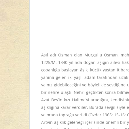
Asıl adı Osman olan Murgullu Osman, mahlas
1225/M. 1840 yılında doğan âşığın ailesi hak
çobanlığa başlayan âşık, küçük yaştan itiba
yanına gelen iki yaşlı adam tarafından uzak 
yalnız gidebileceğini ve böylelikle sevdiğine
bir nehre ulaştı. Nehri geçtikten sonra bilm
Azat Bey’in kızı Halime’yi aradığını, kendis
âşıklığına karar verdiler. Burada sevgilisiy
ve orada toprağa verildi (Özder 1965: 15-16; 
Artvin âşıklık geleneği içerisinde önemli bir