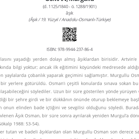
(d. 1125/1840 - ö. 1288/1901)
âşık
(Âşık / 19. Yüzyıl / Anadolu-Osmanlı-Türkiye)
ISBN: 978-9944-237-86-4
ını yaşadığı yerden dolayı almış âşıklardan birisidir. Artvin’
kında bilgi yoktur; ancak ilk eğitimini köyündeki medresede aldı
ren yaylalarda çobanlık yaparak geçimini sağlamıştır. Murgullu Os
bir yerlere götürüldü. Osman’ı çeşitli konularda sınava sokan bu
 ulaşabileceğini söylediler. Uzun bir süre gösterilen yönde yürüye
ediği bir şehre girdi ve bir dükkânın önünde oturup beklemeye başla
inin onun elinden bade içtiğini ve sevgilisi olduğunu söyledi. Bura
le evlenen Âşık Osman, bir süre sonra ayrılarak yeniden Murgul’a dö
Gökalp 1988: 53-54).
 yer tutan ve badeli âşıklardan olan Murgullu Osman son derece sade 