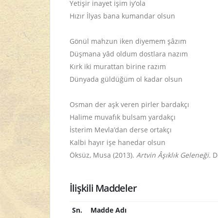
Yetişir inayet işim iy’ola
Hızır İlyas bana kumandar olsun
Gönül mahzun iken diyemem şâzım
Düşmana yâd oldum dostlara nazım
Kırk iki murattan birine razım
Dünyada güldüğüm ol kadar olsun
Osman der aşk veren pirler bardakçı
Halime muvafık bulsam yardakçı
İsterim Mevla’dan derse ortakçı
Kalbi hayır işe hanedar olsun
Öksüz, Musa (2013).
Artvin Âşıklık Geleneği.
D
İlişkili Maddeler
Sn.
Madde Adı