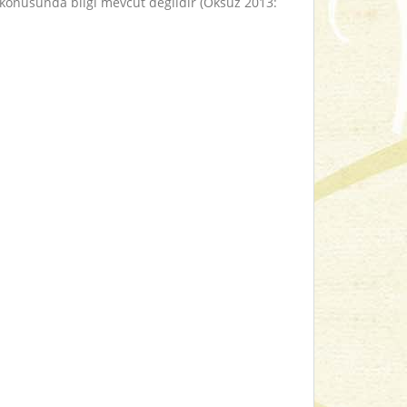
ı konusunda bilgi mevcut değildir (Öksüz 2013: