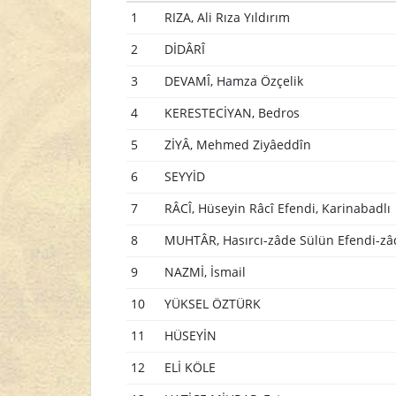
1
RIZA, Ali Rıza Yıldırım
2
DİDÂRÎ
3
DEVAMÎ, Hamza Özçelik
4
KERESTECİYAN, Bedros
5
ZİYÂ, Mehmed Ziyâeddîn
6
SEYYİD
7
RÂCÎ, Hüseyin Râcî Efendi, Karinabadlı
8
MUHTÂR, Hasırcı-zâde Sülün Efendi-z
9
NAZMİ, İsmail
10
YÜKSEL ÖZTÜRK
11
HÜSEYİN
12
ELİ KÖLE