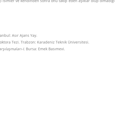
diği isimler ve kendinden sonra onu takip eden âşıklar olup olmadığ
tanbul: Asır Ajans Yay.
oktora Tezi. Trabzon: Karadeniz Teknik Üniversitesi.
arşılaşmaları-I.
Bursa: Emek Basımevi.