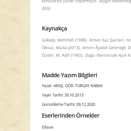
konularda şiirler söylemiştir. Âşığın etkilen
303).
Kaynakça
Gökalp, Mehmet (1988).
Artvin Saz Şairleri.
İs
Öksüz, Musa (2013).
Artvin Âşıklık Geleneği.
D
Özder, M. Adil (1965).
Doğu İllerimizde Aşık K
Madde Yazım Bilgileri
Yazar: ARAŞ. GÖR. TURGAY KABAK
Yayın Tarihi: 30.10.2013
Güncelleme Tarihi: 09.12.2020
Eserlerinden Örnekler
Olsun