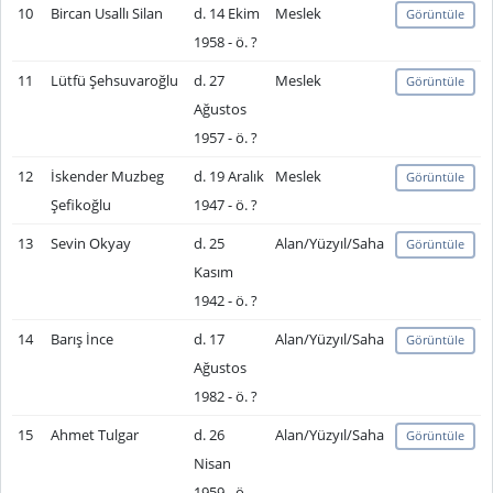
10
Bircan Usallı Silan
d. 14 Ekim
Meslek
Görüntüle
1958 - ö. ?
11
Lütfü Şehsuvaroğlu
d. 27
Meslek
Görüntüle
Ağustos
1957 - ö. ?
12
İskender Muzbeg
d. 19 Aralık
Meslek
Görüntüle
Şefikoğlu
1947 - ö. ?
13
Sevin Okyay
d. 25
Alan/Yüzyıl/Saha
Görüntüle
Kasım
1942 - ö. ?
14
Barış İnce
d. 17
Alan/Yüzyıl/Saha
Görüntüle
Ağustos
1982 - ö. ?
15
Ahmet Tulgar
d. 26
Alan/Yüzyıl/Saha
Görüntüle
Nisan
1959 - ö.