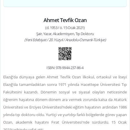
Ahmet Tevfik Ozan
(d. 1953 / ö. 15 Ocak 2021)
Şair, Yazar, Akademisyen, Tıp Doktoru
(Yeni Edebiyat / 20. Yüzyıl / Anadolu-Osmanlı-Türkiye)
ISBN: 978-9944-237-86-4
Elazığ’da dünyaya gelen Ahmet Tevfik Ozan ilkokul, ortaokul ve liseyi
Elazığ’da tamamladıktan sonra 1971 yılında Hacettepe Üniversitesi Tıp
Fakültesini kazandı. Dönemin sosyal ve siyasal olayları neticesinde
öğrenim hayatına dönem dönem ara vermek zorunda kalsa da Atatürk
Üniversitesi ve Erciyes Üniversitesi’ndeki eğitim hayatının ardından 1986
yılında tıp doktoru oldu. Yurtiçi ve yurtdışı farklı bölgelerde görev yapan
Ozan, akademik hayatını Fırat Üniversitesi'nde sürdürdü. 15 Ocak
2021tarihinde vefat etti.