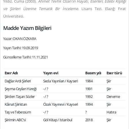
Yıldız, Cuma (2003).
Ahmet Tevfik Ozan'ın Hayatı, Eserleri, Edebi Kişiliği
ve Şiirleri Üzerine Tematik Bir İnceleme
. Lisans Tezi. Elazığ: Fırat
Üniversitesi.
Madde Yazım Bilgileri
Yazar: OKAN ÖZKARA
Yayın Tarihi: 19.09.2019
Güncelleme Tarihi: 11.11.2021
Eser Adı
Yayın evi
Basım yılı
Eser türü
Dağlar Ardı Şiirleri
Seda Yayınları / Kayseri
1984
Şiir
Şeyma Ceylan Yüreği
- / ?
1991
Şiir
Şiirden Taşan Sözler
- / ?
1992
Deneme
Kâinat Şiiristan
Özak Yayınevi / Kayseri
1994
Şiir
Taş ve Tebessüm
- / ?
?
Hatıra
Şiirimin ABC'si
Göl Kitap / İstanbul
2018
Şiir