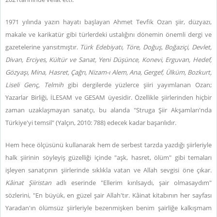
1971 yılında yazın hayatı başlayan Ahmet Tevfik Ozan şiir, düzyazı,
makale ve karikatür gibi türlerdeki ustalığını dönemin önemli dergi ve
gazetelerine yansıtmıştır.
Türk Edebiyatı, Töre, Doğuş, Boğaziçi, Devlet,
Divan, Erciyes, Kültür ve Sanat, Yeni Düşünce, Konevi, Erguvan, Hedef,
Gözyaşı, Mina, Hasret, Çağrı, Nizam-ı Alem, Ana, Gergef, Ülküm, Bozkurt,
Liseli Genç, Telmih
gibi dergilerde yüzlerce şiiri yayımlanan Ozan;
Yazarlar Birliği, İLESAM ve GESAM üyesidir. Özellikle şiirlerinden hiçbir
zaman uzaklaşmayan sanatçı, bu alanda "Struga Şiir Akşamları'nda
Türkiye'yi temsil" (Yalçın, 2010: 788) edecek kadar başarılıdır.
Hem hece ölçüsünü kullanarak hem de serbest tarzda yazdığı şiirleriyle
halk şiirinin söyleyiş güzelliği içinde "aşk, hasret, ölüm" gibi temaları
işleyen sanatçının şiirlerinde sıklıkla vatan ve Allah sevgisi öne çıkar.
Kâinat Şiiristan
adlı eserinde "Ellerim kırılsaydı, şair olmasaydım"
sözlerini, "En büyük, en güzel şair Allah'tır. Kâinat kitabının her sayfası
Yaradan'ın ölümsüz şiirleriyle bezenmişken benim şairliğe kalkışmam