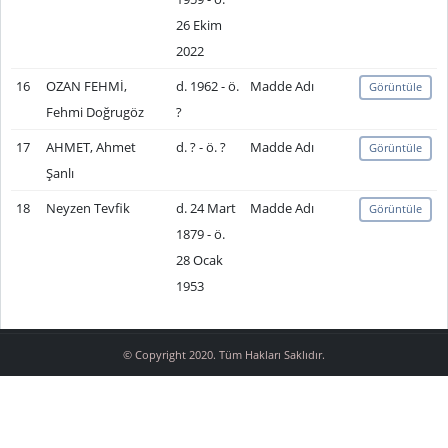
26 Ekim
2022
16
OZAN FEHMİ,
d. 1962 - ö.
Madde Adı
Görüntüle
Fehmi Doğrugöz
?
17
AHMET, Ahmet
d. ? - ö. ?
Madde Adı
Görüntüle
Şanlı
18
Neyzen Tevfik
d. 24 Mart
Madde Adı
Görüntüle
1879 - ö.
28 Ocak
1953
© Copyright 2020. Tüm Hakları Saklıdır.