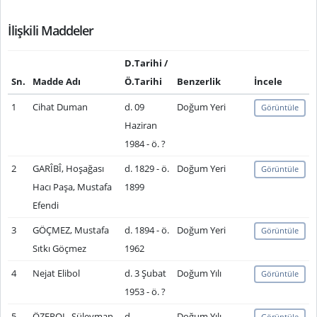
İlişkili Maddeler
D.Tarihi /
Sn.
Madde Adı
Ö.Tarihi
Benzerlik
İncele
1
Cihat Duman
d. 09
Doğum Yeri
Görüntüle
Haziran
1984 - ö. ?
2
GARÎBÎ, Hoşağası
d. 1829 - ö.
Doğum Yeri
Görüntüle
Hacı Paşa, Mustafa
1899
Efendi
3
GÖÇMEZ, Mustafa
d. 1894 - ö.
Doğum Yeri
Görüntüle
Sıtkı Göçmez
1962
4
Nejat Elibol
d. 3 Şubat
Doğum Yılı
Görüntüle
1953 - ö. ?
5
ÖZEROL, Süleyman
d.
Doğum Yılı
Görüntüle