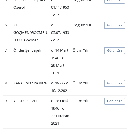
Özerol
01.11.1953
- ö. ?
6
KUL
d.
Doğum Yılı
Görüntüle
GÖÇMEN/GÖÇMEN,
05.07.1953
Hakkı Göçmen
- ö. ?
7
Önder Şenyapılı
d. 14 Mart
Ölüm Yılı
Görüntüle
1940 - ö.
29 Mart
2021
8
KARA, İbrahim Kara
d. 1927 - ö.
Ölüm Yılı
Görüntüle
10.12.2021
9
YILDIZ ECEVİT
d. 28 Ocak
Ölüm Yılı
Görüntüle
1946 - ö.
22 Haziran
2021