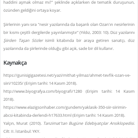
haddini aşmak olmaz mı?" şeklinde açıklarken de tematik duruşunun,
özünden geldiğini ortaya koyar.
Şiirlerinin yanı sıra "nesir yazılarında da başarılı olan Ozan'ın nesirlerinin
bir kısmı çeşitli dergilerde yayınlanmıştır" (Yıldız, 2003: 10). Düz yazılarını
Şiirden Taşan Sözler
isimli kitabında bir araya getiren sanatçı, düz
yazılarında da şiirlerinde olduğu gibi açık, sade bir dil kullanır.
Kaynakça
https://gunisigigazetesi.net/yazi/mithat-yilmaz/ahmet-tevfik-ozan-ve-
siiri/10235/ (Erişim tarihi: 14 Kasım 2018).
http://www.biyografya.com/biyografi/1280 (Erişim tarihi: 14 Kasım
2018).
https://www.elazigsonhaber.com/gundem/yaklasik-350-siir-siirimin-
abcsi-kitabinda-derlendi-h17633.html (Erişim tarihi: 14 Kasım 2018).
Yalçın, Murat (2010).
Tanzimat'tan Bugüne Edebiyatçılar Ansiklopedisi
.
Cilt: II. İstanbul: YKY.