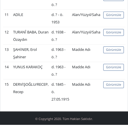
ö. ?
11
ADİLE
d. ? - ö.
Alan/Yüzyıl/Saha
Görüntüle
1953
12
TURANÎ BABA, Duran
d. 1938 -
Alan/Yüzyıl/Saha
Görüntüle
Özaydın
ö. ?
13
ŞAHİNER, Erol
d. 1963 -
Madde Adı
Görüntüle
Şahiner
ö. ?
14
YUNUS KARAKOÇ
d. 1963 -
Madde Adı
Görüntüle
ö. ?
15
DERVİŞOĞLU/RECEP,
d. 1845 -
Madde Adı
Görüntüle
Recep
ö.
27.05.1915
© Copyright 2020. Tüm Hakları Saklıdır.