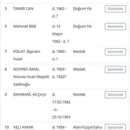
5
TANER CAN
d. 1962 -
Doğum Yılı
Görüntüle
ö. ?
6
Mehmet Bilâl
d. 15
Doğum Yılı
Görüntüle
Mayıs
1962 - ö. ?
7
POLAT, Bayram
d. 1960 -
Meslek
Görüntüle
Polat
ö. ?
8
NÖVRES İMAN,
d. 1903 -
Meslek
Görüntüle
Növres İman Meşedi
ö. 1932?
Salahoğlu
9
RAHMANÎ, Ali Çırçır
d.
Meslek
Görüntüle
17.02.1942
- ö.
25.10.1993
10
VELİ AYKAR
d. 1954 -
Alan/Yüzyıl/Saha
Görüntüle