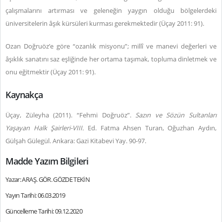
çalışmalarını artırması ve geleneğin yaygın olduğu bölgelerdeki
üniversitelerin âşık kürsüleri kurması gerekmektedir (Üçay 2011: 91).
Ozan Doğruöz’e göre “ozanlık misyonu”; millî ve manevi değerleri ve
âşıklık sanatını saz eşliğinde her ortama taşımak, topluma dinletmek ve
onu eğitmektir (Üçay 2011: 91).
Kaynakça
Üçay, Züleyha (2011). “Fehmi Doğruöz”.
Sazın ve Sözün Sultanları
Yaşayan Halk Şairleri-VIII.
Ed. Fatma Ahsen Turan, Oğuzhan Aydın,
Gülşah Gülegül. Ankara: Gazi Kitabevi Yay. 90-97.
Madde Yazım Bilgileri
Yazar: ARAŞ. GÖR. GÖZDE TEKİN
Yayın Tarihi: 06.03.2019
Güncelleme Tarihi: 09.12.2020