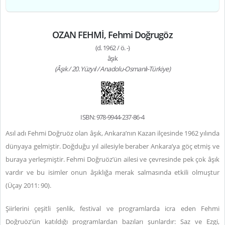
OZAN FEHMİ, Fehmi Doğrugöz
(d. 1962 / ö. -)
âşık
(Âşık / 20. Yüzyıl / Anadolu-Osmanlı-Türkiye)
ISBN: 978-9944-237-86-4
Asıl adı Fehmi Doğruöz olan âşık, Ankara’nın Kazan ilçesinde 1962 yılında
dünyaya gelmiştir. Doğduğu yıl ailesiyle beraber Ankara’ya göç etmiş ve
buraya yerleşmiştir. Fehmi Doğruöz’ün ailesi ve çevresinde pek çok âşık
vardır ve bu isimler onun âşıklığa merak salmasında etkili olmuştur
(Üçay 2011: 90).
Şiirlerini çeşitli şenlik, festival ve programlarda icra eden Fehmi
Doğruöz’ün katıldığı programlardan bazıları şunlardır: Saz ve Ezgi,