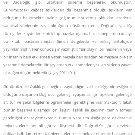
ve Dadaloğlu gibi üstatların şiirlerini beğenerek okumuştur.
Günümüzdeki çağdaş âşıklardan da beğenmiş olduğu âşıkların var
olduğunu belirtmekte, yalnız çoğunun icra etmiş oldukları eserlerin
sanatsal yönlerinin zayıf olduğunu düşünmektedir. Doğruöz, yazdığı
tüm şiirleri kaydederek bir kitap hazırlamış ama bazı sebeplerden dolayı
bu kitabı bastıramamıştır. Şiirleri dergilerde ve birkaç antolojide
yayımlanmıştır. Her konuda şiir yazmıştır: “Bir olayın, bir nesnenin veya
bir insanın beni etkilemesi yeter. Mesela ben sıradan bir masaya bile şiir
yazarım.” demektedir. Bir şeylerden etkilenmeden yazılan şiirlerin yavan
olacağını düşünmektedir (Üçay 2011: 91).
Günümüzdeki âşıklık geleneğinin zayıfladığını ve bir değişimin eşiğinde
olduğunu düşünen Doğruöz, geleneğin yaşaması için âşıkların geleneğe
ait tür ve şekil bilgilerini öğrenmeleri gerektiğine inanmaktadır; fakat
bunun başarıya ulaşması için âşığın, âşıklık ile geçimini temin etmesi
gerektiğini de söylemektedir. Bunun yanı sıra âşığa göre devlete ve
üniversitelere önemli görev düşmektedir. Doğruöz’e göre; devletin
âşıkları istihdam etmesi, üniversitelerin gelenek ve görenek hakkındaki