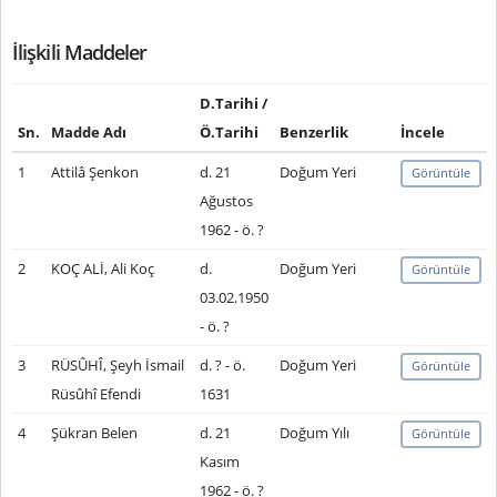
İlişkili Maddeler
D.Tarihi /
Sn.
Madde Adı
Ö.Tarihi
Benzerlik
İncele
1
Attilâ Şenkon
d. 21
Doğum Yeri
Görüntüle
Ağustos
1962 - ö. ?
2
KOÇ ALİ, Ali Koç
d.
Doğum Yeri
Görüntüle
03.02.1950
- ö. ?
3
RÜSÛHÎ, Şeyh İsmail
d. ? - ö.
Doğum Yeri
Görüntüle
Rüsûhî Efendi
1631
4
Şükran Belen
d. 21
Doğum Yılı
Görüntüle
Kasım
1962 - ö. ?