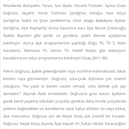
Mısralarda Buluşalım, Terazi, Son Baskı, Özcanlı Türküler. Ayrıca Ozan
Doğruöz; Akşehir Yörük Türkmen Şenliği’ne, Antalya Yazır Köyü
Şenliği’ne, Kelkit ve Şiran Şenlikleri’ne, İzmir Aliağa Belediyesi Âşıklar
Şenliği’ne, Âşık Reyhanî’yi Anma Gecesi’ne, Kars Âşık Murat Çobanoğlu
Âşıklar Bayramı gibi şenlik ve gecelere, çeşitli dernek açılışlarına
katılmıştır. Ayrıca âşık programlarının yapıldığı Doğu TV, TV 5, Mavi
Karadeniz, Marmara TV, Gimsa TV, Hedef Radyo gibi televizyon
kanallarına ve radyo programlarına katılmıştır (Üçay 2011: 90).
Fehmi Doğruöz, âşıklık geleneğindeki rüya motifine inanmaktadır; fakat
kendisi rüya görmemiştir. Doğruöz, usta-çırak ilişkisinin çok önemli
olduğunu “Ne yazık ki benim ustam olmadı. Usta demek çok şey
demektir.”
diyerek ifade etmektedir. Doğruöz’e göre bütün âşıkların
gerek kendi yaşamış oldukları yüzyılda, gerekse daha önceki yüzyıllarda
şiirlerini beğendikleri ve kendilerine üstat kabul ettikleri bir veya birkaç
âşık mevcuttur. Doğruöz için de Neşet Ertaş çok önemli bir hocadır.
Doğruöz, Neşet Ertaş dışında Âşık Veysel, Pir Sultan Abdal, Karacaoğlan