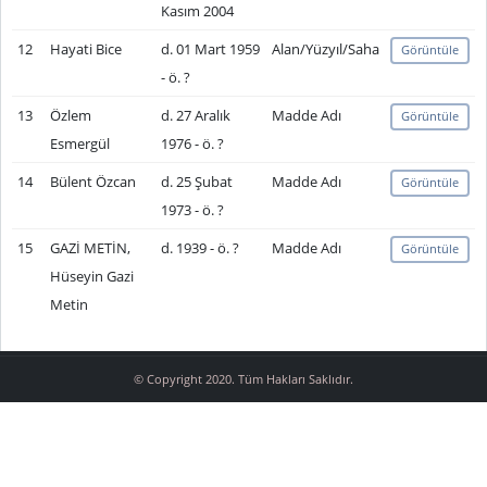
Kasım 2004
12
Hayati Bice
d. 01 Mart 1959
Alan/Yüzyıl/Saha
Görüntüle
- ö. ?
13
Özlem
d. 27 Aralık
Madde Adı
Görüntüle
Esmergül
1976 - ö. ?
14
Bülent Özcan
d. 25 Şubat
Madde Adı
Görüntüle
1973 - ö. ?
15
GAZİ METİN,
d. 1939 - ö. ?
Madde Adı
Görüntüle
Hüseyin Gazi
Metin
© Copyright 2020. Tüm Hakları Saklıdır.