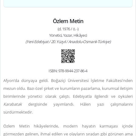
Özlem Metin
(d. 1976 / ö. -)
Yönetici, Yazar, Hikâyeci
(Yeni Edebiyat / 20. Yüzyıl / Anadolu-Osmanlı-Türkiye)
ISBN: 978-9944-237-86-4
Afyon’da dünyaya geldi. Boğaziçi Üniversitesi İşletme Fakültesi'nden
mezun oldu. Bazı özel şirket ve kurumların pazarlama, kurumsal iletişim
birimlerinde yönetici olarak çalıştı. Edebiyatla ilgilendi ve öyküleri
Karabatak
dergisinde yayımlandı. Hâlen yazı çalışmalarını
sürdürmektedir.
Özlem Metin hikâyelerinde, modern hayatın karmaşası içinde
görmezden gelinen, ihmal edilen ve olayların sıradan gibi görünen ama