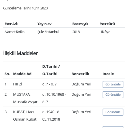
Güncelleme Tarihi: 10.11.2020
Eser Adı
Yayın evi
Basım yılı
Eser türü
Alametifarika
Şule / İstanbul
2018
Hikâye
İlişkili Maddeler
D.Tarihi /
Sn.
Madde Adı
Ö.Tarihi
Benzerlik
İncele
1
HIFZÎ
d. ? - ö. ?
Doğum Yeri
Görüntüle
2
MUSTAFA,
d. 10.10.1968 -
Doğum Yeri
Görüntüle
Mustafa Avşar
ö. ?
3
KUBAT, Hacı
d. 1940 - ö.
Doğum Yeri
Görüntüle
Osman Kubat
05.11.2018