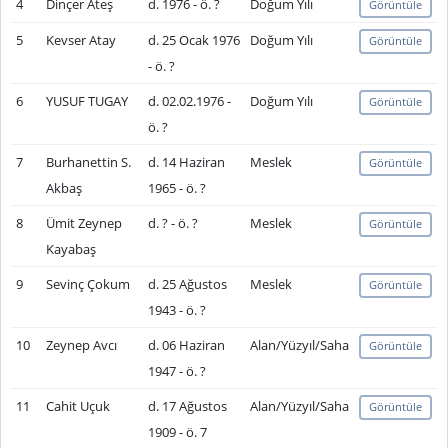
4
Dinçer Ateş
d. 1976 - ö. ?
Doğum Yılı
Görüntüle
5
Kevser Atay
d. 25 Ocak 1976
Doğum Yılı
Görüntüle
- ö. ?
6
YUSUF TUGAY
d. 02.02.1976 -
Doğum Yılı
Görüntüle
ö. ?
7
Burhanettin S.
d. 14 Haziran
Meslek
Görüntüle
Akbaş
1965 - ö. ?
8
Ümit Zeynep
d. ? - ö. ?
Meslek
Görüntüle
Kayabaş
9
Sevinç Çokum
d. 25 Ağustos
Meslek
Görüntüle
1943 - ö. ?
10
Zeynep Avcı
d. 06 Haziran
Alan/Yüzyıl/Saha
Görüntüle
1947 - ö. ?
11
Cahit Uçuk
d. 17 Ağustos
Alan/Yüzyıl/Saha
Görüntüle
1909 - ö. 7