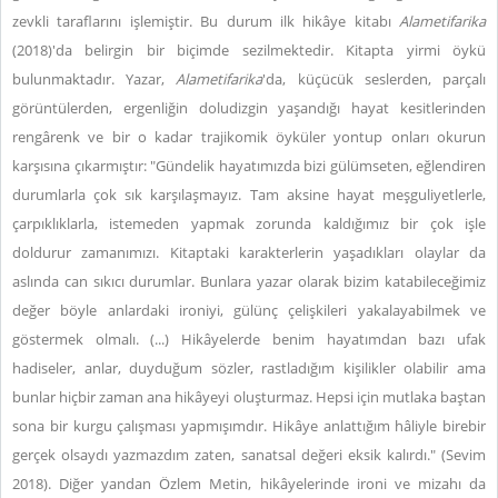
zevkli taraflarını işlemiştir. Bu durum ilk hikâye kitabı
Alametifarika
(2018)'da belirgin bir biçimde sezilmektedir. Kitapta yirmi öykü
bulunmaktadır. Yazar,
Alametifarika
'da, küçücük seslerden, parçalı
görüntülerden, ergenliğin doludizgin yaşandığı hayat kesitlerinden
rengârenk ve bir o kadar trajikomik öyküler yontup onları okurun
karşısına çıkarmıştır: "Gündelik hayatımızda bizi gülümseten, eğlendiren
durumlarla çok sık karşılaşmayız. Tam aksine hayat meşguliyetlerle,
çarpıklıklarla, istemeden yapmak zorunda kaldığımız bir çok işle
doldurur zamanımızı. Kitaptaki karakterlerin yaşadıkları olaylar da
aslında can sıkıcı durumlar. Bunlara yazar olarak bizim katabileceğimiz
değer böyle anlardaki ironiyi, gülünç çelişkileri yakalayabilmek ve
göstermek olmalı. (...) Hikâyelerde benim hayatımdan bazı ufak
hadiseler, anlar, duyduğum sözler, rastladığım kişilikler olabilir ama
bunlar hiçbir zaman ana hikâyeyi oluşturmaz. Hepsi için mutlaka baştan
sona bir kurgu çalışması yapmışımdır. Hikâye anlattığım hâliyle birebir
gerçek olsaydı yazmazdım zaten, sanatsal değeri eksik kalırdı." (Sevim
2018). Diğer yandan Özlem Metin, hikâyelerinde ironi ve mizahı da