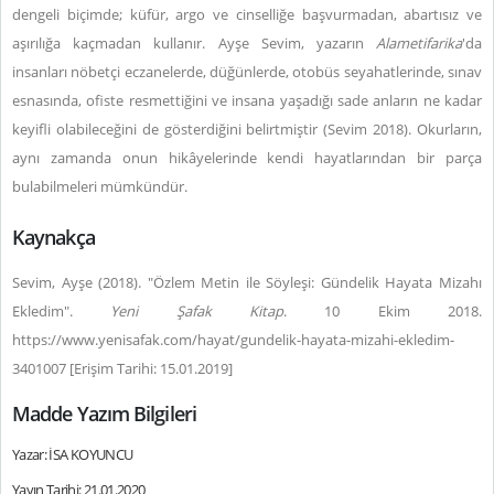
dengeli biçimde; küfür, argo ve cinselliğe başvurmadan, abartısız ve
aşırılığa kaçmadan kullanır. Ayşe Sevim, yazarın
Alametifarika
'da
insanları nöbetçi eczanelerde, düğünlerde, otobüs seyahatlerinde, sınav
esnasında, ofiste resmettiğini ve insana yaşadığı sade anların ne kadar
keyifli olabileceğini de gösterdiğini belirtmiştir (Sevim 2018). Okurların,
aynı zamanda onun hikâyelerinde kendi hayatlarından bir parça
bulabilmeleri mümkündür.
Kaynakça
Sevim, Ayşe (2018). "Özlem Metin ile Söyleşi: Gündelik Hayata Mizahı
Ekledim".
Yeni Şafak Kitap
. 10 Ekim 2018.
https://www.yenisafak.com/hayat/gundelik-hayata-mizahi-ekledim-
3401007 [Erişim Tarihi: 15.01.2019]
Madde Yazım Bilgileri
Yazar: İSA KOYUNCU
Yayın Tarihi: 21.01.2020