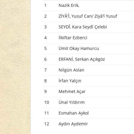
1
Nazik Erik,
2
ZİYÂ'Î, Yusuf Can/ Ziyâ'î Yusuf
3
SEYDÎ, Kara Seydî Çelebi
4
İlkiftar Ezberci
5
Ümit Okay Hamurcu
6
ERFANİ, Serkan Açıkgöz
7
Nilgün Aslan
8
İrfan Yalçın
9
Mehmet Açar
10
Ünal Yıldırım
11
Esmahan Aykol
12
Aydın Aydemir