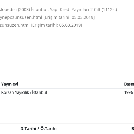
pedisi (2003) İstanbul: Yapı Kredi Yayınları 2 Cilt (1112s.)
nepozunsuzen.html [Erişim tarihi: 05.03.2019]
nsuzen.html [Erişim tarihi: 05.03.2019]
Yayın evi
Basım
Korsan Yayıcılık / İstanbul
1996
D.Tarihi / Ö.Tarihi
B