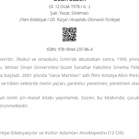
(d. 12 Ocak 1976 / ö. -)
Şair, Yazar, Sinemacı
(Yeni Edebiyat / 20. Yüzyıl / Anadolu-Osmanlı-Türkiye)
ISBN: 978-9944-237-86-4
’dir. İlkokul ve ortaokulu İzmir’de okuduktan sonra, 1995 yılın
Mimar Sinan Üniversitesi Güzel Sanatlar Fakültesi Sinema Tele
 başladı. 2001 yılında “Gece Martıları” adlı filmi Antalya Altın Porta
 ve hâlen sektörde metin yazarı, yardımcı yönetmen, yönetmen olar
lı
isimli şiir-masal kitabı yayınlamdı. Süzen, bu kitabında; çocu
 görünmektedir.
rkiye Edebiyatçılar ve Kültür Adamları Ansiklopedisi
(12 Cilt)