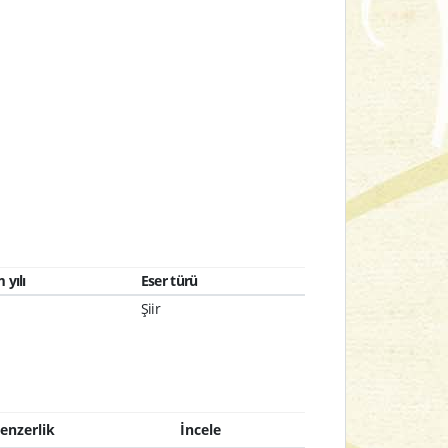
 yılı
Eser türü
Şiir
enzerlik
İncele