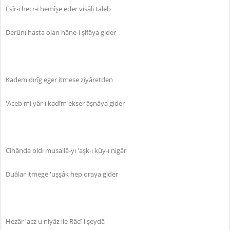
Esîr-i hecr-i hemîşe eder visâli taleb
Derûnı hasta olan hâne-i şifâya gider
Kadem dırîg eger itmese ziyâretden
'Aceb mi yâr-ı kadîm ekser âşnâya gider
Cihânda oldı musallâ-yı 'aşk-ı kûy-ı nigâr
Duâlar itmege 'uşşâk hep oraya gider
Hezâr 'acz u niyâz ile Râcî-i şeydâ