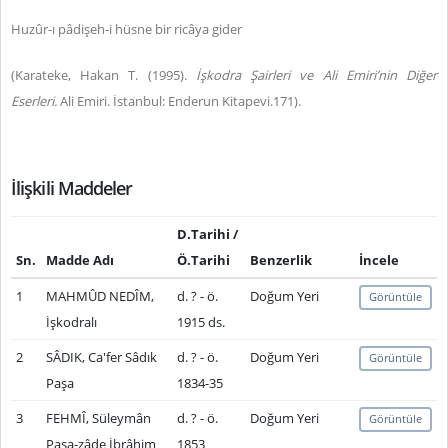
Huzûr-ı pâdişeh-i hüsne bir ricâya gider
(Karateke, Hakan T. (1995).
İşkodra Şairleri ve Ali Emiri’nin Diğer
Eserleri.
Ali Emiri. İstanbul: Enderun Kitapevi.171).
İlişkili Maddeler
D.Tarihi /
Sn.
Madde Adı
Ö.Tarihi
Benzerlik
İncele
1
MAHMÛD NEDÎM,
d. ? - ö.
Doğum Yeri
Görüntüle
İşkodralı
1915 ds.
2
SÂDIK, Ca'fer Sâdık
d. ? - ö.
Doğum Yeri
Görüntüle
Paşa
1834-35
3
FEHMÎ, Süleymân
d. ? - ö.
Doğum Yeri
Görüntüle
Paşa-zâde İbrâhim
1853