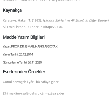
Kaynakça
Karateke, Hakan T. (1995).
İşkodra Şairleri ve Ali Emiri’nin Diğer Eserleri.
Ali Emiri. İstanbul: Enderun Kitapevi. 170.
Madde Yazım Bilgileri
Yazar: PROF. DR. İSMAİL HAKKI AKSOYAK
Yayın Tarihi: 25.12.2014
Güncelleme Tarihi: 26.11.2020
Eserlerinden Örnekler
Gönül bezmgeh-i yâr-ı bâ-safâya gider
Zihî makâm-ı safâ-bahş u cân-fezâya gider