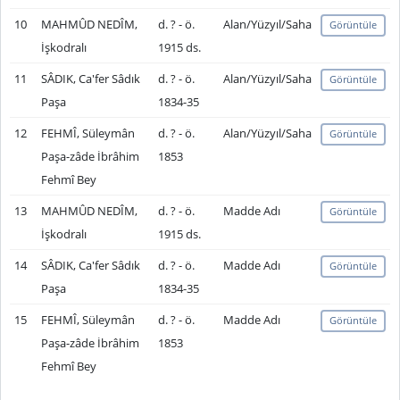
10
MAHMÛD NEDÎM,
d. ? - ö.
Alan/Yüzyıl/Saha
Görüntüle
İşkodralı
1915 ds.
11
SÂDIK, Ca'fer Sâdık
d. ? - ö.
Alan/Yüzyıl/Saha
Görüntüle
Paşa
1834-35
12
FEHMÎ, Süleymân
d. ? - ö.
Alan/Yüzyıl/Saha
Görüntüle
Paşa-zâde İbrâhim
1853
Fehmî Bey
13
MAHMÛD NEDÎM,
d. ? - ö.
Madde Adı
Görüntüle
İşkodralı
1915 ds.
14
SÂDIK, Ca'fer Sâdık
d. ? - ö.
Madde Adı
Görüntüle
Paşa
1834-35
15
FEHMÎ, Süleymân
d. ? - ö.
Madde Adı
Görüntüle
Paşa-zâde İbrâhim
1853
Fehmî Bey