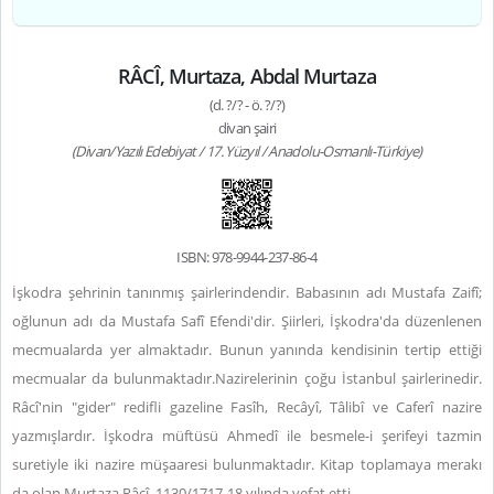
RÂCÎ, Murtaza, Abdal Murtaza
(d. ?/? - ö. ?/?)
divan şairi
(Divan/Yazılı Edebiyat / 17. Yüzyıl / Anadolu-Osmanlı-Türkiye)
ISBN: 978-9944-237-86-4
İşkodra şehrinin tanınmış şairlerindendir. Babasının adı Mustafa Zaifî;
oğlunun adı da Mustafa Safî Efendi'dir. Şiirleri, İşkodra'da düzenlenen
mecmualarda yer almaktadır. Bunun yanında kendisinin tertip ettiği
mecmualar da bulunmaktadır.Nazirelerinin çoğu İstanbul şairlerinedir.
Râcî'nin "gider" redifli gazeline Fasîh, Recâyî, Tâlibî ve Caferî nazire
yazmışlardır. İşkodra müftüsü Ahmedî ile besmele-i şerifeyi tazmin
suretiyle iki nazire müşaaresi bulunmaktadır. Kitap toplamaya merakı
da olan Murtaza Râcî, 1130/1717-18 yılında vefat etti.