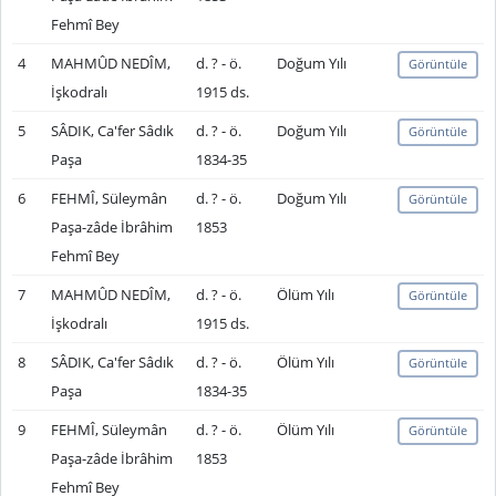
Fehmî Bey
4
MAHMÛD NEDÎM,
d. ? - ö.
Doğum Yılı
Görüntüle
İşkodralı
1915 ds.
5
SÂDIK, Ca'fer Sâdık
d. ? - ö.
Doğum Yılı
Görüntüle
Paşa
1834-35
6
FEHMÎ, Süleymân
d. ? - ö.
Doğum Yılı
Görüntüle
Paşa-zâde İbrâhim
1853
Fehmî Bey
7
MAHMÛD NEDÎM,
d. ? - ö.
Ölüm Yılı
Görüntüle
İşkodralı
1915 ds.
8
SÂDIK, Ca'fer Sâdık
d. ? - ö.
Ölüm Yılı
Görüntüle
Paşa
1834-35
9
FEHMÎ, Süleymân
d. ? - ö.
Ölüm Yılı
Görüntüle
Paşa-zâde İbrâhim
1853
Fehmî Bey