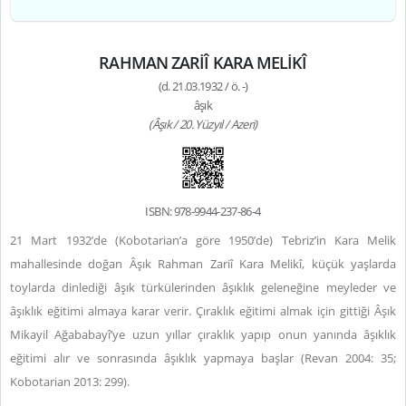
RAHMAN ZARİÎ KARA MELİKÎ
(d. 21.03.1932 / ö. -)
âşık
(Âşık / 20. Yüzyıl / Azeri)
ISBN: 978-9944-237-86-4
21 Mart 1932’de (Kobotarian’a göre 1950’de) Tebriz’in Kara Melik
mahallesinde doğan Âşık Rahman Zariî Kara Melikî, küçük yaşlarda
toylarda dinlediği âşık türkülerinden âşıklık geleneğine meyleder ve
âşıklık eğitimi almaya karar verir. Çıraklık eğitimi almak için gittiği Âşık
Mikayil Ağababayî’ye uzun yıllar çıraklık yapıp onun yanında âşıklık
eğitimi alır ve sonrasında âşıklık yapmaya başlar (Revan 2004: 35;
Kobotarian 2013: 299).