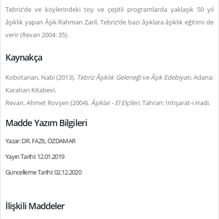
Tebriz’de ve köylerindeki toy ve çeşitli programlarda yaklaşık 50 yıl
âşıklık yapan Âşık Rahman Zariî, Tebriz’de bazı âşıklara âşıklık eğitimi de
verir (Revan 2004: 35).
Kaynakça
Kobotarian, Nabi (2013).
Tebriz Âşıklık Geleneği ve Âşık Edebiyatı
. Adana:
Karahan Kitabevi.
Revan, Ahmet Rovşen (2004).
Âşıklar - El Elçileri.
Tahran: İntişarat-ı Hadi.
Madde Yazım Bilgileri
Yazar: DR. FAZIL ÖZDAMAR
Yayın Tarihi: 12.01.2019
Güncelleme Tarihi: 02.12.2020
İlişkili Maddeler