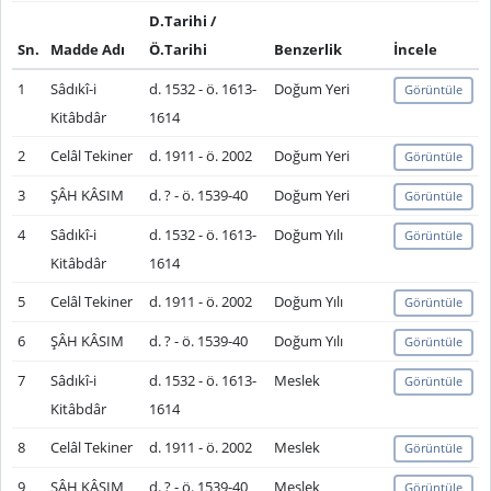
D.Tarihi /
Sn.
Madde Adı
Ö.Tarihi
Benzerlik
İncele
1
Sâdıkî-i
d. 1532 - ö. 1613-
Doğum Yeri
Görüntüle
Kitâbdâr
1614
2
Celâl Tekiner
d. 1911 - ö. 2002
Doğum Yeri
Görüntüle
3
ŞÂH KÂSIM
d. ? - ö. 1539-40
Doğum Yeri
Görüntüle
4
Sâdıkî-i
d. 1532 - ö. 1613-
Doğum Yılı
Görüntüle
Kitâbdâr
1614
5
Celâl Tekiner
d. 1911 - ö. 2002
Doğum Yılı
Görüntüle
6
ŞÂH KÂSIM
d. ? - ö. 1539-40
Doğum Yılı
Görüntüle
7
Sâdıkî-i
d. 1532 - ö. 1613-
Meslek
Görüntüle
Kitâbdâr
1614
8
Celâl Tekiner
d. 1911 - ö. 2002
Meslek
Görüntüle
9
ŞÂH KÂSIM
d. ? - ö. 1539-40
Meslek
Görüntüle