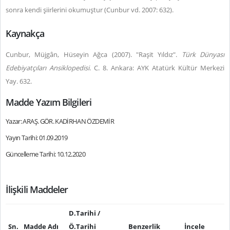
sonra kendi şiirlerini okumuştur (Cunbur vd. 2007: 632).
Kaynakça
Cunbur, Müjgân, Hüseyin Ağca (2007). "Raşit Yıldız".
Türk Dünyası
Edebiyatçıları Ansiklopedisi
. C. 8. Ankara: AYK Atatürk Kültür Merkezi
Yay. 632.
Madde Yazım Bilgileri
Yazar: ARAŞ. GÖR. KADİRHAN ÖZDEMİR
Yayın Tarihi: 01.09.2019
Güncelleme Tarihi: 10.12.2020
İlişkili Maddeler
D.Tarihi /
Sn.
Madde Adı
Ö.Tarihi
Benzerlik
İncele