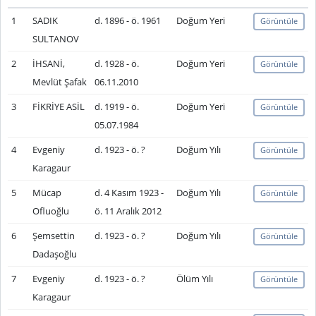
1
SADIK
d. 1896 - ö. 1961
Doğum Yeri
Görüntüle
SULTANOV
2
İHSANİ,
d. 1928 - ö.
Doğum Yeri
Görüntüle
Mevlüt Şafak
06.11.2010
3
FİKRİYE ASİL
d. 1919 - ö.
Doğum Yeri
Görüntüle
05.07.1984
4
Evgeniy
d. 1923 - ö. ?
Doğum Yılı
Görüntüle
Karagaur
5
Mücap
d. 4 Kasım 1923 -
Doğum Yılı
Görüntüle
Ofluoğlu
ö. 11 Aralık 2012
6
Şemsettin
d. 1923 - ö. ?
Doğum Yılı
Görüntüle
Dadaşoğlu
7
Evgeniy
d. 1923 - ö. ?
Ölüm Yılı
Görüntüle
Karagaur