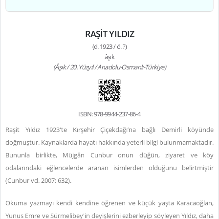
RAŞİT YILDIZ
(d. 1923 / ö. ?)
âşık
(Âşık / 20. Yüzyıl / Anadolu-Osmanlı-Türkiye)
ISBN: 978-9944-237-86-4
Raşit Yıldız 1923'te Kırşehir Çiçekdağı’na bağlı Demirli köyünde
doğmuştur. Kaynaklarda hayatı hakkında yeterli bilgi bulunmamaktadır.
Bununla birlikte, Müjgân Cunbur onun düğün, ziyaret ve köy
odalarındaki eğlencelerde aranan isimlerden olduğunu belirtmiştir
(Cunbur vd. 2007: 632).
Okuma yazmayı kendi kendine öğrenen ve küçük yaşta Karacaoğlan,
Yunus Emre ve Sürmelibey'in deyişlerini ezberleyip söyleyen Yıldız, daha