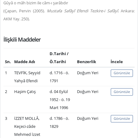
Gûyâ o mâh bizim ile câm-ı şarâbdır
(Çapan, Pervin (2005).
Mustafa Safâyî Efendi Tezkire-i Safâyî
. Ankara:
AKM Yay. 250).
İlişkili Maddeler
D.Tarihi /
Sn.
Madde Adı
Ö.Tarihi
Benzerlik
İncele
1
TEVFîK, Seyyid
d. 1716 - ö.
Doğum Yeri
Görüntüle
Yahyâ Efendi
1791
2
Haşim Çatış
d. 04 Eylül
Doğum Yeri
Görüntüle
1952 - ö. 19
Mart 1996
3
İZZET MOLLÂ,
d. 1786 - ö.
Doğum Yeri
Görüntüle
Keçeci-zâde
1829
Mehmed İzzet