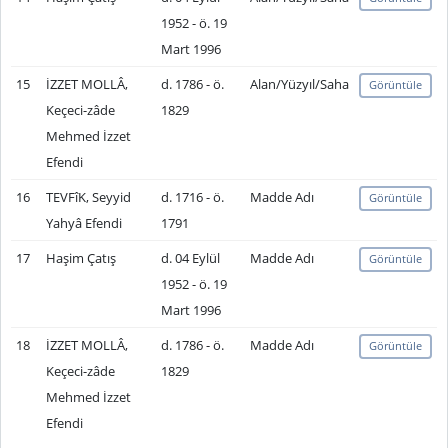
1952 - ö. 19
Mart 1996
15
İZZET MOLLÂ,
d. 1786 - ö.
Alan/Yüzyıl/Saha
Görüntüle
Keçeci-zâde
1829
Mehmed İzzet
Efendi
16
TEVFîK, Seyyid
d. 1716 - ö.
Madde Adı
Görüntüle
Yahyâ Efendi
1791
17
Haşim Çatış
d. 04 Eylül
Madde Adı
Görüntüle
1952 - ö. 19
Mart 1996
18
İZZET MOLLÂ,
d. 1786 - ö.
Madde Adı
Görüntüle
Keçeci-zâde
1829
Mehmed İzzet
Efendi