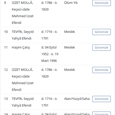
9
İZZET MOLLÂ,
d. 1786 - ö.
Ölüm Yılı
Görüntüle
Keçeci-zâde
1829
Mehmed İzzet
Efendi
10
TEVFîK, Seyyid
d. 1716 - ö.
Meslek
Görüntüle
Yahyâ Efendi
1791
11
Haşim Çatış
d. 04 Eylül
Meslek
Görüntüle
1952 - ö. 19
Mart 1996
12
İZZET MOLLÂ,
d. 1786 - ö.
Meslek
Görüntüle
Keçeci-zâde
1829
Mehmed İzzet
Efendi
13
TEVFîK, Seyyid
d. 1716 - ö.
Alan/Yüzyıl/Saha
Görüntüle
Yahyâ Efendi
1791
14
Haşim Çatış
d. 04 Eylül
Alan/Yüzyıl/Saha
Görüntüle