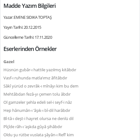
Madde Yazım Bilgileri
Yazar: EMİNE SIDIKA TOPTAŞ
Yayın Tarihi: 20.12.2015
Güncelleme Tarihi: 17.11.2020
Eserlerinden Örnekler
Gazel
Hüsnün gubâr-ı hattile yazılmış kitâbdır
Vasf-ı ruhunda matla’ımız âfitâbdır
Sâkî yürüd o zevrâk-ı mînâyı kim bu dem
Mehtâbdan fezâ-yı çemen tolu âbdır
Ol gamzeler şehla edeli sel-i seyf-i nâz
Hep hânumân-ı ‘âşık-ı bî-dil harâbdır
Bî-tâ-ı deşt-i hayret olursa ne denlü dil
Pîçîde râh-ı ‘aşkda gûyâ şihâbdır
Oldu şu rütbe vuslata şâyân-ı Refî’ kim