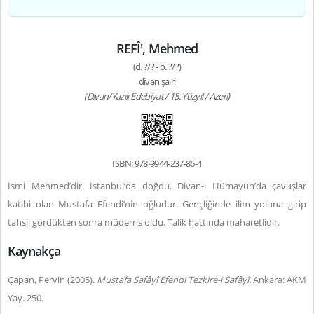
REFÎ', Mehmed
(d. ?/? - ö. ?/?)
divan şairi
(Divan/Yazılı Edebiyat / 18. Yüzyıl / Azeri)
ISBN: 978-9944-237-86-4
İsmi Mehmed’dir. İstanbul’da doğdu. Divan-ı Hümayun’da çavuşlar
katibi olan Mustafa Efendi’nin oğludur. Gençliğinde ilim yoluna girip
tahsil gördükten sonra müderris oldu. Talik hattında maharetlidir.
Kaynakça
Çapan, Pervin (2005).
Mustafa Safâyî Efendi Tezkire-i Safâyî.
Ankara: AKM
Yay. 250.