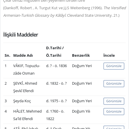
Çıllar olmaz migudem ben yeyemem birden bire
(Dankoff, Robert , A. Turgut Kut ve J.J.S Weitenberg (1996).
The Versified
Armenian-Turkish Glossary by Kâlâyî
. Cleveland State University. 21.)
İlişkili Maddeler
D.Tarihi /
Sn.
Madde Adı
Ö.Tarihi
Benzerlik
İncele
1
VÂKIF, Topuzlu-
d. ? - ö. 1836
Doğum Yeri
Görüntüle
zâde Osman
2
ŞEVKÎ, Ahmed
d. 1832 - ö. ?
Doğum Yeri
Görüntüle
Şevkî Efendi
3
Şeyda Koç
d. 1975 - ö. ?
Doğum Yeri
Görüntüle
4
HÂLET, Mehmed
d. 1760 - ö.
Doğum Yılı
Görüntüle
Sa'îd Efendi
1822
5
ATÂ, Ebû İshak-
d. 1 Ocak
Doğum Yılı
Görüntüle