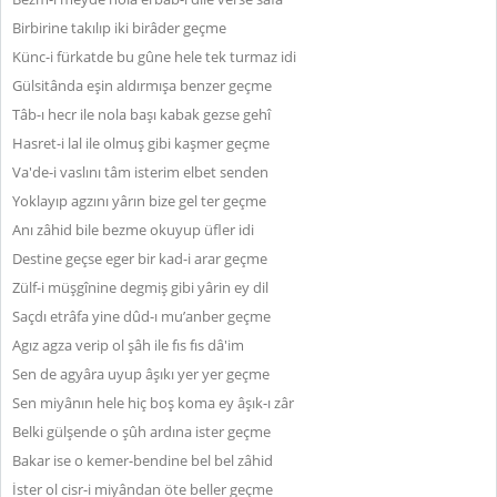
Birbirine takılıp iki birâder geçme
Künc-i fürkatde bu gûne hele tek turmaz idi
Gülsitânda eşin aldırmışa benzer geçme
Tâb-ı hecr ile nola başı kabak gezse gehî
Hasret-i lal ile olmuş gibi kaşmer geçme
Va'de-i vaslını tâm isterim elbet senden
Yoklayıp agzını yârın bize gel ter geçme
Anı zâhid bile bezme okuyup üfler idi
Destine geçse eger bir kad-i arar geçme
Zülf-i müşgînine degmiş gibi yârin ey dil
Saçdı etrâfa yine dûd-ı mu’anber geçme
Agız agza verip ol şâh ile fıs fıs dâ'im
Sen de agyâra uyup âşıkı yer yer geçme
Sen miyânın hele hiç boş koma ey âşık-ı zâr
Belki gülşende o şûh ardına ister geçme
Bakar ise o kemer-bendine bel bel zâhid
İster ol cisr-i miyândan öte beller geçme