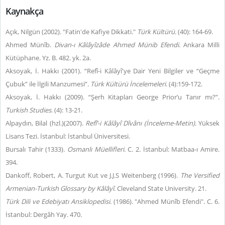
Kaynakça
Açık, Nilgün (2002). "Fatin'de Kafiye Dikkati."
Türk Kültürü.
(40): 164-69.
Ahmed Münîb.
Divan-ı Kâlâyîzâde
Ahmed Münib Efendi
. Ankara Milli
Kütüphane. Yz. B. 482. yk. 2a.
Aksoyak, İ. Hakkı (2001). “Refî-i Kâlâyî'ye Dair Yeni Bilgiler ve “Geçme
Çubuk” ile İlgili Manzumesi”.
Türk Kültürü İncelemeleri
. (4):159-172.
Aksoyak, İ. Hakkı (2009). “Şerh Kitapları George Prior’u Tanır mı?”.
Turkish Studies
. (4): 13-21.
Alpaydın, Bilal (hzl.)(2007).
Refî‘-i Kâlâyî Dîvânı (İnceleme-Metin).
Yüksek
Lisans Tezi. İstanbul: İstanbul Üniversitesi.
Bursalı Tahir (1333).
Osmanlı Müellifleri
. C. 2. İstanbul: Matbaa-ı Amire.
394.
Dankoff, Robert, A. Turgut Kut ve J.J.S Weitenberg (1996).
The Versified
Armenian-Turkish Glossary by Kâlâyî
. Cleveland State University. 21.
Türk Dili ve Edebiyatı Ansiklopedisi
. (1986). "Ahmed Münîb Efendi". C. 6.
İstanbul: Dergâh Yay. 470.