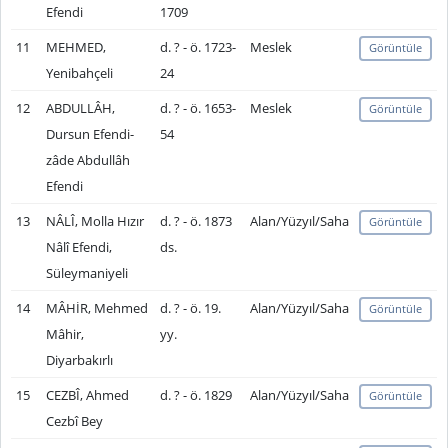
Efendi
1709
11
MEHMED,
d. ? - ö. 1723-
Meslek
Görüntüle
Yenibahçeli
24
12
ABDULLÂH,
d. ? - ö. 1653-
Meslek
Görüntüle
Dursun Efendi-
54
zâde Abdullâh
Efendi
13
NÂLÎ, Molla Hızır
d. ? - ö. 1873
Alan/Yüzyıl/Saha
Görüntüle
Nâlî Efendi,
ds.
Süleymaniyeli
14
MÂHİR, Mehmed
d. ? - ö. 19.
Alan/Yüzyıl/Saha
Görüntüle
Mâhir,
yy.
Diyarbakırlı
15
CEZBÎ, Ahmed
d. ? - ö. 1829
Alan/Yüzyıl/Saha
Görüntüle
Cezbî Bey