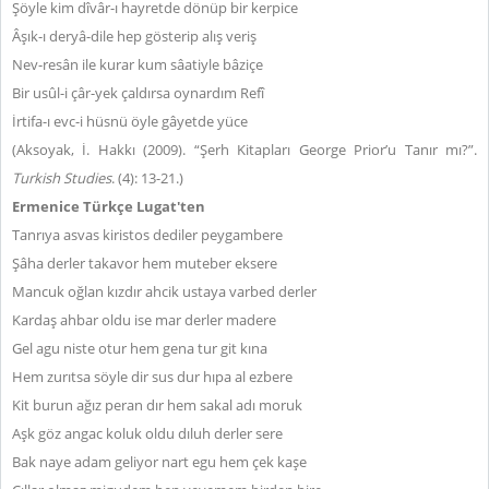
Şöyle kim dîvâr-ı hayretde dönüp bir kerpice
Âşık-ı deryâ-dile hep gösterip alış veriş
Nev-resân ile kurar kum sâatiyle bâziçe
Bir usûl-i çâr-yek çaldırsa oynardım Refî
İrtifa-ı evc-i hüsnü öyle gâyetde yüce
(Aksoyak, İ. Hakkı (2009). “Şerh Kitapları George Prior’u Tanır mı?”.
Turkish Studies
. (4): 13-21.)
Ermenice Türkçe Lugat'ten
Tanrıya asvas kiristos dediler peygambere
Şâha derler takavor hem muteber eksere
Mancuk oğlan kızdır ahcik ustaya varbed derler
Kardaş ahbar oldu ise mar derler madere
Gel agu niste otur hem gena tur git kına
Hem zurıtsa söyle dir sus dur hıpa al ezbere
Kit burun ağız peran dır hem sakal adı moruk
Aşk göz angac koluk oldu dıluh derler sere
Bak naye adam geliyor nart egu hem çek kaşe