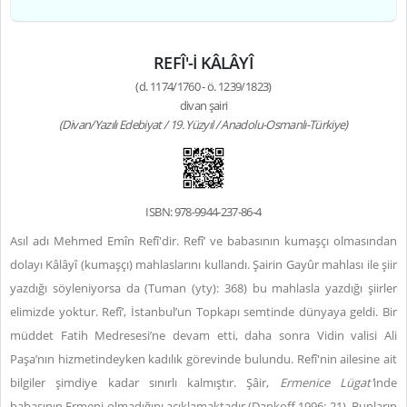
REFÎ'-İ KÂLÂYÎ
(d. 1174/1760 - ö. 1239/1823)
divan şairi
(Divan/Yazılı Edebiyat / 19. Yüzyıl / Anadolu-Osmanlı-Türkiye)
ISBN: 978-9944-237-86-4
Asıl adı Mehmed Emîn Refî'dir. Refî’ ve babasının kumaşçı olmasından
dolayı Kâlâyî (kumaşçı) mahlaslarını kullandı. Şairin Gayûr mahlası ile şiir
yazdığı söyleniyorsa da (Tuman (yty): 368) bu mahlasla yazdığı şiirler
elimizde yoktur. Refî’, İstanbul’un Topkapı semtinde dünyaya geldi. Bir
müddet Fatih Medresesi’ne devam etti, daha sonra Vidin valisi Ali
Paşa’nın hizmetindeyken kadılık görevinde bulundu. Refî'nin ailesine ait
bilgiler şimdiye kadar sınırlı kalmıştır. Şâir,
Ermenice Lügat'
inde
babasının Ermeni olmadığını açıklamaktadır (Dankoff 1996: 21). Bunların