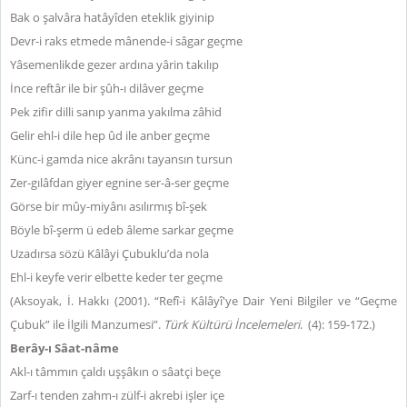
Bak o şalvâra hatâyîden eteklik giyinip
Devr-i raks etmede mânende-i sâgar geçme
Yâsemenlikde gezer ardına yârin takılıp
İnce reftâr ile bir şûh-ı dilâver geçme
Pek zifir dilli sanıp yanma yakılma zâhid
Gelir ehl-i dile hep ûd ile anber geçme
Künc-i gamda nice akrânı tayansın tursun
Zer-gılâfdan giyer egnine ser-â-ser geçme
Görse bir mûy-miyânı asılırmış bî-şek
Böyle bî-şerm ü edeb âleme sarkar geçme
Uzadırsa sözü Kâlâyi Çubuklu’da nola
Ehl-i keyfe verir elbette keder ter geçme
(Aksoyak, İ. Hakkı (2001). “Refî-i Kâlâyî'ye Dair Yeni Bilgiler ve “Geçme
Çubuk” ile İlgili Manzumesi”.
Türk Kültürü İncelemeleri
. (4): 159-172.)
Berây-ı Sâat-nâme
Akl-ı tâmmın çaldı uşşâkın o sâatçi beçe
Zarf-ı tenden zahm-ı zülf-i akrebi işler içe