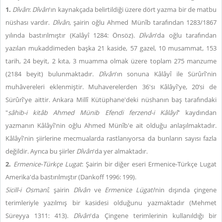
1.
Dîvân
:
Dîvân
'ın kaynakçada belirtildiği üzere dört yazma bir de matbu
nüshası vardır.
Dîvân
, şairin oğlu Ahmed Münîb tarafından 1283/1867
yılında bastırılmıştır (Kalâyî 1284: Önsöz).
Dîvân
'da oğlu tarafından
yazılan mukaddimeden başka 21 kaside, 57 gazel, 10 musammat, 153
tarih, 24 beyit, 2 kıta, 3 muamma olmak üzere toplam 275 manzume
(2184 beyit) bulunmaktadır.
Dîvân
'ın sonuna Kâlâyî ile Sürûrî'nin
muhâvereleri eklenmiştir. Muhaverelerden 36'sı Kâlâyî'ye, 20’si de
Sürûrî'ye aittir. Ankara Millî Kütüphane'deki nüshanın baş tarafındaki
"
sâhib-i kitâb Ahmed Münib Efendi ferzend-i Kâlâyî
" kaydından
yazmanın Kâlâyî'nin oğlu Ahmed Münîb'e ait olduğu anlaşılmaktadır.
Kâlâyî'nin şiirlerine mecmualarda rastlanıyorsa da bunların sayısı fazla
değildir. Ayrıca bu şiirler
Dîvân
'da yer almaktadır.
2.
Ermenice-Türkçe Lugat
: Şairin bir diğer eseri Ermenice-Türkçe Lugat
Amerika'da bastırılmıştır (Dankoff 1996: 199).
Sicill-i Osmanî
, şairin
Dîvân
ve
Ermenice Lügati
’nin dışında çingene
terimleriyle yazılmış bir kasidesi olduğunu yazmaktadır (Mehmet
Süreyya 1311: 413).
Dîvân
'da Çingene terimlerinin kullanıldığı bir