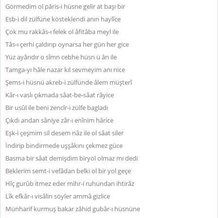
Görmedim ol pâris-i hüsne gelir at başı bir
Esb-i dil zülfüne kösteklendi anın haylîce
Çok mu rakkâs-ı felek ol âfitâba meyl ile
Tâs-ı çerhi çaldırıp oynarsa her gün her gice
Yüz ayârıdır o sîmn cebhe hüsn ü ân ile
Tamga-yı hâle nazar kıl sevmeyim anı nice
Şems-i hüsnü akreb-i zülfünde âlem müşterî
Kâr-ı vaslı çıkmada sâat-be-sâat râyice
Bir usûl ile beni zencîr-i zülfe bagladı
Çıkdı andan sâniye zâr-ı enînim hârice
Eşk-i çeşmim sil desem nâz ile ol sâat siler
İndirip bindirmede uşşâkını çekmez güce
Basma bir sâat demişdim biryol olmaz mı dedi
Beklerim semt-i vefâdan belki ol bir yol geçe
Hîç gurûb itmez eder mihr-i ruhundan ihtirâz
Lîk efkâr-ı visâlin söyler ammâ gizlice
Münharif kurmuş bakar zâhid gubâr-ı hüsnüne