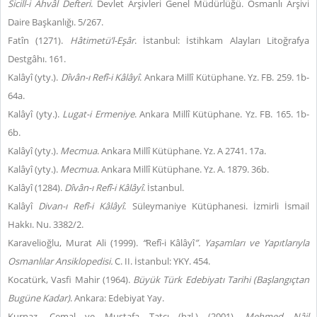
Sicill-i Ahvâl Defteri
. Devlet Arşivleri Genel Müdürlüğü. Osmanlı Arşivi
Daire Başkanlığı. 5/267.
Fatîn (1271).
Hâtimetü’l-Eşâr
. İstanbul: İstihkam Alayları Litoğrafya
Destgâhı. 161.
Kalâyî (yty.).
Dîvân-ı Refî-i Kâlâyî
. Ankara Millî Kütüphane. Yz. FB. 259. 1b-
64a.
Kalâyî (yty.).
Lugat-i Ermeniye
. Ankara Millî Kütüphane. Yz. FB. 165. 1b-
6b.
Kalâyî (yty.).
Mecmua
. Ankara Millî Kütüphane. Yz. A 2741. 17a.
Kalâyî (yty.).
Mecmua
. Ankara Millî Kütüphane. Yz. A. 1879. 36b.
Kalâyî (1284).
Dîvân-ı Refî-i Kâlâyî
. İstanbul.
Kalâyî
Divan-ı Refî-i Kâlâyî
. Süleymaniye Kütüphanesi. İzmirli İsmail
Hakkı. Nu. 3382/2.
Karavelioğlu, Murat Ali (1999).
“
Refî-i Kâlâyî
”. Yaşamları ve Yapıtlarıyla
Osmanlılar Ansiklopedisi.
C. II. İstanbul: YKY. 454.
Kocatürk, Vasfi Mahir (1964).
Büyük Türk Edebiyatı Tarihi (Başlangıçtan
Bugüne Kadar)
. Ankara: Edebiyat Yay.
Kurnaz, Cemal ve Mustafa Tatcı (hzl.) (2001).
Mehmed Nâil