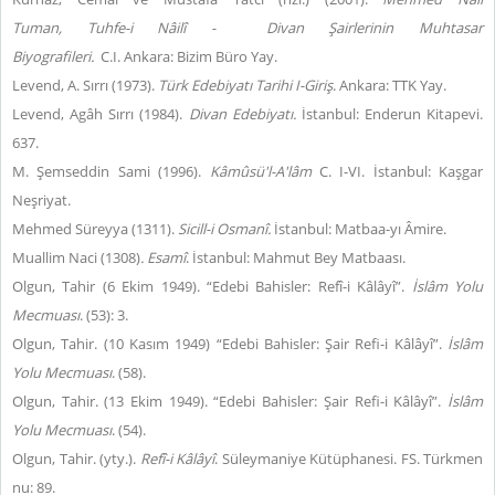
Tuman,
Tuhfe-i Nâilî -
Divan Şairlerinin Muhtasar
Biyografileri.
C.I.
Ankara: Bizim Büro Yay.
Levend, A. Sırrı (1973).
Türk Edebiyatı Tarihi I-Giriş
. Ankara: TTK Yay.
Levend, Agâh Sırrı (1984).
Divan Edebiyatı.
İstanbul: Enderun Kitapevi.
637.
M. Şemseddin Sami (1996).
Kâmûsü'l-A'lâm
C. I-VI. İstanbul: Kaşgar
Neşriyat.
Mehmed Süreyya (1311).
Sicill-i Osmanî.
İstanbul: Matbaa-yı Âmire.
Muallim Naci (1308)
. Esamî
. İstanbul: Mahmut Bey Matbaası.
Olgun, Tahir (6 Ekim 1949). “Edebi Bahisler: Refî-i Kâlâyî”.
İslâm Yolu
Mecmuası
. (53): 3.
Olgun, Tahir. (10 Kasım 1949) “Edebi Bahisler: Şair Refi-i Kâlâyî”.
İslâm
Yolu Mecmuası
. (58).
Olgun, Tahir. (13 Ekim 1949). “Edebi Bahisler: Şair Refi-i Kâlâyî”.
İslâm
Yolu Mecmuası
. (54).
Olgun, Tahir. (yty.).
Refî-i Kâlâyî
. Süleymaniye Kütüphanesi. FS. Türkmen
nu: 89.