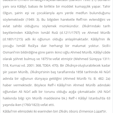
yanı sıra Kâlâyî, babası ile birlikte bir müddet kumaşçılık yapar. Tahir
Olgun, şairin eşi ve çocuklarıyla aynı yerde medfun bulunduğunu
söylemektedir (1949: 3). Bu bilgiden hareketle Refî'nin evlendiğini ve
evlat sahibi olduğunu söylemek mümkündür.
Dîvân
'ındaki tarih
beyitlerinden Kâlâyî’nin İsmâil Rızâ (d.1211/1797) ve Ahmed Münîb
(d.1801/1215) adlı iki oğlunun olduğu anlaşılmaktadır. Kâlâyî’nin ilk
çocuğu İsmâil Rızâ’ya dair herhangi bir malumat yoktur. Sicill-i
Osmanî'nin bildirdiğine göre şairin ikinci oğlu Ahmed Münîb, Kâlâyî-zâde
olarak şöhret bulmuş ve 1875'te vefat etmiştir (Mehmed Süreyya 1311:
518, Kurnaz vd. 2001: 368, TDEA: 470). Bir
Dîvânçe
oluşturabilecek kadar
şiir yazan Münîb,
Dîvânçe
'sinin baş taraflarında 1858 tarihinde Ali Nûrî
adında bir oğlunun dünyaya geldiğini (Ahmed Münîb Yz. B. 482: 2a)
haber vermektedir. Böylece Refî’-i Kâlâyî'nin Ahmed Münîb adındaki
oğlundan Ali Nûrî adlı bir torunu olduğu açığa çıkmaktadır. (Ali Nûrî
hakkında bilgi için Münîb maddesine bk.) Refî'-i Kâlâyî İstanbul’da 63
yaşında iken (1760/1823) vefat etti.
Kâlâyî'nin elimizdeki iki eserinden biri
Dîvân
, öbürü
Ermenice Lügat
’tir.