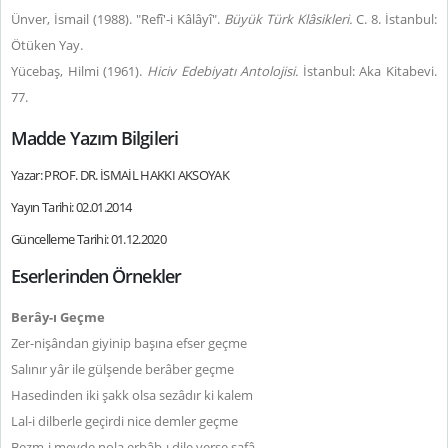
Ünver, İsmail (1988). "Refî'-i Kâlâyî".
Büyük Türk Klâsikleri.
C. 8. İstanbul:
Ötüken Yay.
Yücebaş, Hilmi (1961).
Hiciv Edebiyatı Antolojisi.
İstanbul: Aka Kitabevi.
77.
Madde Yazım Bilgileri
Yazar: PROF. DR. İSMAİL HAKKI AKSOYAK
Yayın Tarihi: 02.01.2014
Güncelleme Tarihi: 01.12.2020
Eserlerinden Örnekler
Berây-ı Geçme
Zer-nişândan giyinip başına efser geçme
Salınır yâr ile gülşende berâber geçme
Hasedinden iki şakk olsa sezâdır ki kalem
Lal-i dilberle geçirdi nice demler geçme
Bezm-i meyde nola erbâb-ı dile verse safâ