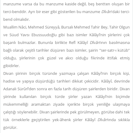
manzume varsa da bu manzume kaside değil, beş bentten oluşan bir
terci-benddir. Ayrı bir eser gibi gösterilen bu manzume
Dîvân
'daki terci-
bend olmalıdır.
Muallim Nâci, Mehmed Süreyyâ, Bursalı Mehmed Tahir Bey, Tahir Olgun
ve Süud Yavsı Ebussuudoğlu gibi bazı isimler Kâlâyî’nin şiirlerini çok
başarılı bulmazlar. Bununla birlikte Refî Kâlâyî
Dîvân
’ının basılmasına
bağlı olarak çeşitli tarihler düşüren bazı isimler, şairin “ser-satr-ı kütüb”
olduğu, şiirlerinin çok güzel ve akıcı olduğu fikrinde ittifak etmiş
gibidirler.
Divan şiirinin birçok türünde yazmaya çalışan Kâlâyî’nin birçok kişi,
hadise ve yapıya düşürdüğü tarihleri dikkat çekicidir. Kâlâyî, devrinde
Adanalı Sürûrî’den sonra en fazla tarih düşüren şairlerden biridir. Divan
şiirinde kullanılan birçok türde şiirler yazan Kâlâyî’nin biçimde
mükemmelliği aramaktan ziyade içerikte birçok yeniliğe ulaşmaya
çalıştığı söylenebilir. Divan şairlerinde pek görülmeyen, görülse dahi tek
tük örneklerle geçiştirilen yek-âhenk şiirler Kâlâyî
Dîvân
’ında sıklıkla
görülür.