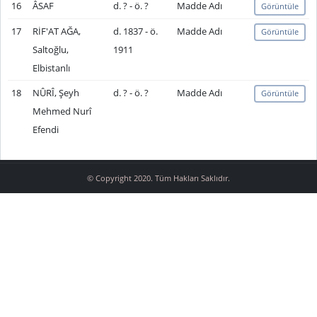
16
ÂSAF
d. ? - ö. ?
Madde Adı
Görüntüle
17
RİF'AT AĞA,
d. 1837 - ö.
Madde Adı
Görüntüle
Saltoğlu,
1911
Elbistanlı
18
NÛRÎ, Şeyh
d. ? - ö. ?
Madde Adı
Görüntüle
Mehmed Nurî
Efendi
© Copyright 2020. Tüm Hakları Saklıdır.