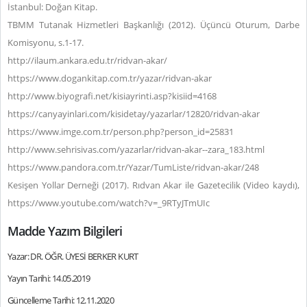
İstanbul: Doğan Kitap.
TBMM Tutanak Hizmetleri Başkanlığı (2012). Üçüncü Oturum, Darbe
Komisyonu, s.1-17.
http://ilaum.ankara.edu.tr/ridvan-akar/
https://www.dogankitap.com.tr/yazar/ridvan-akar
http://www.biyografi.net/kisiayrinti.asp?kisiid=4168
https://canyayinlari.com/kisidetay/yazarlar/12820/ridvan-akar
https://www.imge.com.tr/person.php?person_id=25831
http://www.sehrisivas.com/yazarlar/ridvan-akar--zara_183.html
https://www.pandora.com.tr/Yazar/TumListe/ridvan-akar/248
Kesişen Yollar Derneği (2017). Rıdvan Akar ile Gazetecilik (Video kaydı),
https://www.youtube.com/watch?v=_9RTyJTmUIc
Madde Yazım Bilgileri
Yazar: DR. ÖĞR. ÜYESİ BERKER KURT
Yayın Tarihi: 14.05.2019
Güncelleme Tarihi: 12.11.2020