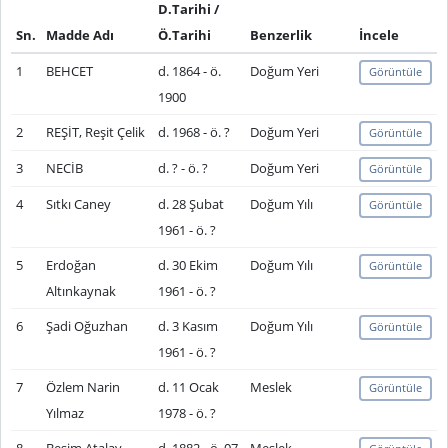
D.Tarihi /
Sn.
Madde Adı
Ö.Tarihi
Benzerlik
İncele
1
BEHCET
d. 1864 - ö.
Doğum Yeri
Görüntüle
1900
2
REŞİT, Reşit Çelik
d. 1968 - ö. ?
Doğum Yeri
Görüntüle
3
NECİB
d. ? - ö. ?
Doğum Yeri
Görüntüle
4
Sıtkı Caney
d. 28 Şubat
Doğum Yılı
Görüntüle
1961 - ö. ?
5
Erdoğan
d. 30 Ekim
Doğum Yılı
Görüntüle
Altınkaynak
1961 - ö. ?
6
Şadi Oğuzhan
d. 3 Kasım
Doğum Yılı
Görüntüle
1961 - ö. ?
7
Özlem Narin
d. 11 Ocak
Meslek
Görüntüle
Yılmaz
1978 - ö. ?