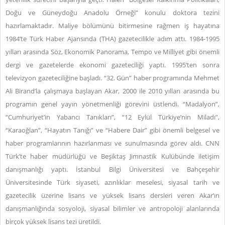
Doğu ve Güneydoğu Anadolu Örneği” konulu doktora tezini
hazırlamaktadır. Maliye bölümünü bitirmesine rağmen iş hayatına
1984’te Türk Haber Ajansında (THA) gazetecilikle adım attı. 1984-1995
yılları arasında Söz, Ekonomik Panorama, Tempo ve Milliyet gibi önemli
dergi ve gazetelerde ekonomi gazeteciliği yaptı. 1995’ten sonra
televizyon gazeteciliğine başladı. “32. Gün” haber programında Mehmet
Ali Birand’la çalışmaya başlayan Akar, 2000 ile 2010 yılları arasında bu
programın genel yayın yönetmenliği görevini üstlendi. “Madalyon”,
“Cumhuriyet’in Yabancı Tanıkları”, “12 Eylül Türkiye’nin Miladı”,
“Karaoğlan”, “Hayatın Tanığı” ve “Habere Dair” gibi önemli belgesel ve
haber programlarının hazırlanması ve sunulmasında görev aldı. CNN
Türk’te haber müdürlüğü ve Beşiktaş Jimnastik Kulübünde iletişim
danışmanlığı yaptı. İstanbul Bilgi Üniversitesi ve Bahçeşehir
Üniversitesinde Türk siyaseti, azınlıklar meselesi, siyasal tarih ve
gazetecilik üzerine lisans ve yüksek lisans dersleri veren Akar’ın
danışmanlığında sosyoloji, siyasal bilimler ve antropoloji alanlarında
birçok yüksek lisans tezi üretildi.