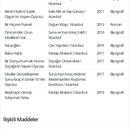
İstanbul
Benim Kale'm Sadık
Kale Kilit ve Yapı Sanayi /
2011
Biyografi
Özgür'ün Yaşam Öyküsü
İstanbul
Bir Irkçının İhaneti
Doğan Kitap / İstanbul
2013
Roman
Ömrümden Uzun
Suna ve İnan Kıraç Vakfı /
2016
Biyografi
İdeallerim Var
İstanbul
Karaoğlan
Can Yayınları / İstanbul
2016
Biyografi
Baba Hakkı
İnkılap Kitabevi / İstanbul
2017
Biyografi
Bir Dünya Kurmak Hüsnü
Özyeğin Üniversitesi /
2017
Biyografi
Özyeğin’in Yaşam Öyküsü
İstanbul
İdealler Gerçekleşirken
Suna-İnan Kıraç Akdeniz
2017
Biyografi
Suna Kıraç'ın İzinde 10 Yılın
Medeniyetleri Araştırma
Öyküsü
Enstitüsü / İstanbul
Beşiktaş’ın Dervişi
İnkılap Kitabevi / İstanbul
2019
Biyografi
Süleyman Seba
İlişkili Maddeler