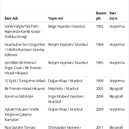
Basım
Eser
Eser Adı
Yayın evi
yılı
türü
Varlık Vergisi/Tek Parti
Belge Yayınları / İstanbul
1992
Araştırma
Rejiminde Azınlık Karşıtı
Politika Örneği
İstanbul’un Son Sürgünleri
İletişim Yayınları / İstanbul
1994
Araştırma
/ 1964’te Rumların Sınırdışı
Edilmesi
İşini Bilen Bir Memur:
İletişim Yayınları / İstanbul
1995
Araştırma
Engin Civan / Bir Prensin
Hisseli Hikâyesi
12 Eylül / Türkiye’nin Miladı
Doğan Kitap / İstanbul
1999
Araştırma
Bir Prensin Hisseli Hikayesi
Mephisto / İstanbul
2005
Biyografi
Ecevit ve Gizli Arşivi
İmge Kitabevi Yayınları /
2008
Biyografi
İstanbul
Aşkale Yolcuları / Varlık
Doğan Kitap / İstanbul
2009
Araştırma
Vergisi ve Çalışma
Kampları
Rıza Güral'ın Tornası
Chiviyazıları Yayınevi /
2011
Biyografi