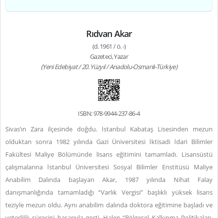
Rıdvan Akar
(d. 1961 / ö. -)
Gazeteci, Yazar
(Yeni Edebiyat / 20. Yüzyıl / Anadolu-Osmanlı-Türkiye)
ISBN: 978-9944-237-86-4
Sivas’ın Zara ilçesinde doğdu. İstanbul Kabataş Lisesinden mezun
olduktan sonra 1982 yılında Gazi Üniversitesi İktisadi İdari Bilimler
Fakültesi Maliye Bölümünde lisans eğitimini tamamladı. Lisansüstü
çalışmalarına İstanbul Üniversitesi Sosyal Bilimler Enstitüsü Maliye
Anabilim Dalında başlayan Akar, 1987 yılında Nihat Falay
danışmanlığında tamamladığı “Varlık Vergisi” başlıklı yüksek lisans
teziyle mezun oldu. Aynı anabilim dalında doktora eğitimine başladı ve
yeterlilik sürecini başarıyla geçti. Halen “Bölgesel Kalkınma Politikaları,