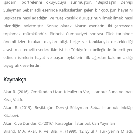
işadamı portrelerini okuyucuya sunmuştur. “Beşiktaş’ın Dervişi
Süleyman Seba” adlı eserinde Kafkaslardan gelen bir çocuğun hayatını
Beşiktaş’a nasıl adadığını ve “Beşiktaşlılık duruşu”nun ilmek ilmek nasıl
işlendiğini anlatmıştır. Sonuç olarak Akar’ın eserlerini iki çerçevede
toplamak mümkündür. Birincisi Cumhuriyet sonrası Türk tarihinde
önemli izler bırakan olayları bilgi, belge ve tanıklarıyla desteklediği
araştırma temelli eserler; ikincisi ise Türkiye’nin belleğinde önemli yer
edinen isimlerin hayat ve başarı öykülerini ilk ağızdan kaleme aldığı
biyografik eserlerdir.
Kaynakça
Akar R. (2016). Ömrümden Uzun İdeallerim Var, İstanbul: Suna ve İnan
Kıraç Vakfı.
Akar, R. (2019). Beşiktaş’ın Dervişi Süleyman Seba, İstanbul: İnkılâp
Kitabevi.
Akar, R. ve Dündar, C. (2016). Karaoğlan, İstanbul: Can Yayınları
Birand, M.A, Akar, R. ve Bila, H. (1999). 12 Eylül / Türkiye’nin Miladı.