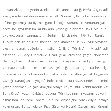
Rıdvan Akar, Türkiye’nin azınlık politikalarını anlattığı
Varlık Vergisi
adlı
eseriyle edebiyat dünyasına adım attı. Sonraki yıllarda bu konuyu seri
hâline getirmiş; Türkiye’nin güncel "Doğu Sorunu" çözümünün yakın
geçmişte gayrimüslim azınlıkların yaşadığı olaylarda saklı olduğunu
okuyucusuna sunmuştur. Serinin ikincisinde 1964'te Rumların
Türkiye'den sınır dışı edilmelerini, son kitabında ise 6/7 Eylül olaylarını
eleştirel olarak değerlendirmiştir. “12 Eylül Türkiye’nin Miladı” adlı
eserinde 27 Mayıs ihtilaliyle Özallı yıllar arasında geçen dönemde
Demirel, Ecevit, Erbakan ve Türkeş’in Türk siyasetine nasıl yön verdiğini
ve 1980 ihtilaline adım adım nasıl gelindiğini anlatmıştır. Tarihe belge
bırakmak ve demokrasinin kilometre taşlarının altını çizmek kaygısıyla
yazdığı “Karaoğlan“ biyografisinde Ecevit’in Türk siyasetindeki önemini;
yazar, çevirmen ve şair kimliğini ortaya koymuştur. Vehbi Koç’un kızı
Suna Kıraç’ın yaşam öyküsünde onun Türk kadınının iş yaşamında yerini
almasında ne denli önemli bir rol oynadığını örnekleriyle ortaya
koymuştur. Benzer olarak Rıza Güral ve Hüsnü Özyeğin gibi önemli