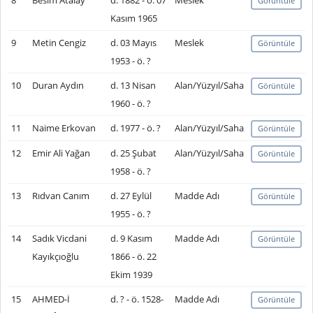
8
Besim Atalay
d. 1882 - ö. 07
Meslek
Görüntüle
Kasım 1965
9
Metin Cengiz
d. 03 Mayıs
Meslek
Görüntüle
1953 - ö. ?
10
Duran Aydın
d. 13 Nisan
Alan/Yüzyıl/Saha
Görüntüle
1960 - ö. ?
11
Naime Erkovan
d. 1977 - ö. ?
Alan/Yüzyıl/Saha
Görüntüle
12
Emir Ali Yağan
d. 25 Şubat
Alan/Yüzyıl/Saha
Görüntüle
1958 - ö. ?
13
Rıdvan Canım
d. 27 Eylül
Madde Adı
Görüntüle
1955 - ö. ?
14
Sadık Vicdani
d. 9 Kasım
Madde Adı
Görüntüle
Kayıkçıoğlu
1866 - ö. 22
Ekim 1939
15
AHMED-İ
d. ? - ö. 1528-
Madde Adı
Görüntüle