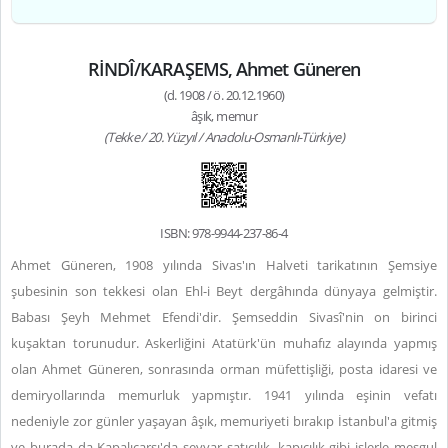
RİNDÎ/KARAŞEMS, Ahmet Güneren
(d. 1908 / ö. 20.12.1960)
âşık, memur
(Tekke / 20. Yüzyıl / Anadolu-Osmanlı-Türkiye)
ISBN: 978-9944-237-86-4
Ahmet Güneren, 1908 yılında Sivas'ın Halveti tarikatının Şemsiye
şubesinin son tekkesi olan Ehl-i Beyt dergâhında dünyaya gelmiştir.
Babası Şeyh Mehmet Efendi'dir. Şemseddin Sivasî'nin on birinci
kuşaktan torunudur. Askerliğini Atatürk'ün muhafız alayında yapmış
olan Ahmet Güneren, sonrasında orman müfettişliği, posta idaresi ve
demiryollarında memurluk yapmıştır. 1941 yılında eşinin vefatı
nedeniyle zor günler yaşayan âşık, memuriyeti bırakıp İstanbul'a gitmiş
ve burada da Kapalıçarşı'da seyyar satıcılık, kapıcılık gibi işlerle meşgul