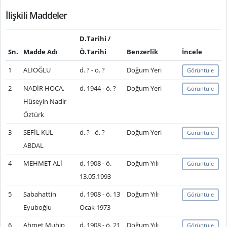
İlişkili Maddeler
D.Tarihi /
Sn.
Madde Adı
Ö.Tarihi
Benzerlik
İncele
1
ALİOĞLU
d. ? - ö. ?
Doğum Yeri
Görüntüle
2
NADİR HOCA,
d. 1944 - ö. ?
Doğum Yeri
Görüntüle
Hüseyin Nadir
Öztürk
3
SEFİL KUL
d. ? - ö. ?
Doğum Yeri
Görüntüle
ABDAL
4
MEHMET ALİ
d. 1908 - ö.
Doğum Yılı
Görüntüle
13.05.1993
5
Sabahattin
d. 1908 - ö. 13
Doğum Yılı
Görüntüle
Eyuboğlu
Ocak 1973
6
Ahmet Muhip
d. 1908 - ö. 21
Doğum Yılı
Görüntüle