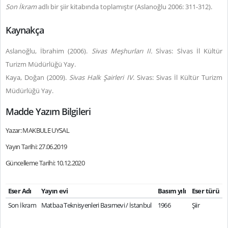
Son İkram
adlı bir şiir kitabında toplamıştır (Aslanoğlu 2006: 311-312).
Kaynakça
Aslanoğlu, İbrahim (2006).
Sivas Meşhurları II.
Sİvas: Sİvas İl Kültür
Turizm Müdürlüğü Yay.
Kaya, Doğan (2009).
Sivas Halk Şairleri IV
. Sivas: Sivas İl Kültür Turizm
Müdürlüğü Yay.
Madde Yazım Bilgileri
Yazar: MAKBULE UYSAL
Yayın Tarihi: 27.06.2019
Güncelleme Tarihi: 10.12.2020
Eser Adı
Yayın evi
Basım yılı
Eser türü
Son İkram
Matbaa Teknisyenleri Basımevi / İstanbul
1966
Şiir