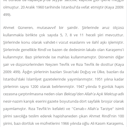
olmuştur. 20 Aralık 1960 tarihinde İstanbul'da vefat etmiştir (Kaya 2009:
499).
Ahmet Güneren, mutasavvıf bir şairdir. Şiirlerinde aruz ölçüsü
kullanmakla birlikte çok sayıda 5, 7, 8 ve 11 heceli şiiri mevcuttur.
Şiirlerinde konu olarak vahdet-i vücut esaslarını ve ilahî aşkı işlemiştir.
Şiirlerinde genellikle Rindî ve bazen de dedesinin lakabı olan Karaşems'i
kullanmıştır. Bazı şiirlerinde ise mahlas kullanmamıştır. Dönemin diğer
şair ve düşünürlerinden Neyzen Tevfik ve Rıza Tevfik ile dosttur (Kaya
2009: 499). Âşığın şiirlerinin bazıları Sivas'taki Doğuş ve Ülke, bazıları da
İstanbul'daki İslamîyet gazetelerinde yayımlanmıştır. 1951 yılına kadar
şiirlerinin sayısı 1200 olarak belirlenmiştir. 1947 yılında 9 günlük hapis
cezasına çarptırılmasına neden olan
Bektaşi'den Allah'a Açık Mektup
adlı
nesir-nazım karışık eserini gazete boyutunda dört sayfalık broşür olarak
yayımlamıştır. Rıza Tevfik'in kefaleti ve ''Cenab-ı Allah'a Tarziye'' isimli
şiirini savcılığa teslim ederek hapishaneden çıkan Ahmet Rindî'nin 100
şiirini, bazı dörtlük ve müfretlerini 1966 yılında oğlu Ali Kasım Karaşems,