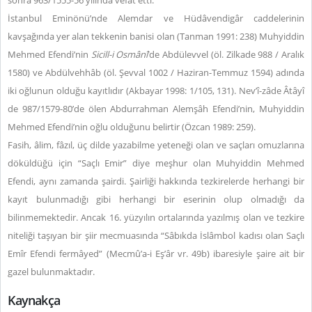
sonra 963/1555-56 yılında vefat etti.
İstanbul Eminönü’nde Alemdar ve Hüdâvendigâr caddelerinin
kavşağında yer alan tekkenin banisi olan (Tanman 1991: 238) Muhyiddin
Mehmed Efendi’nin
Sicill-i Osmânî
’de Abdülevvel (öl. Zilkade 988 / Aralık
1580) ve Abdülvehhâb (öl. Şevval 1002 / Haziran-Temmuz 1594) adında
iki oğlunun olduğu kayıtlıdır (Akbayar 1998: 1/105, 131). Nev’î-zâde Âtâyî
de 987/1579-80’de ölen Abdurrahman Alemşâh Efendi’nin, Muhyiddin
Mehmed Efendi’nin oğlu olduğunu belirtir (Özcan 1989: 259).
Fasih, âlim, fâzıl, üç dilde yazabilme yeteneği olan ve saçları omuzlarına
döküldüğü için “Saçlı Emir” diye meşhur olan Muhyiddin Mehmed
Efendi, aynı zamanda şairdi. Şairliği hakkında tezkirelerde herhangi bir
kayıt bulunmadığı gibi herhangi bir eserinin olup olmadığı da
bilinmemektedir. Ancak 16. yüzyılın ortalarında yazılmış olan ve tezkire
niteliği taşıyan bir şiir mecmuasında “Sâbıkda İslâmbol kadısı olan Saçlı
Emîr Efendi fermâyed” (Mecmû’a-i Eş’âr vr. 49b) ibaresiyle şaire ait bir
gazel bulunmaktadır.
Kaynakça