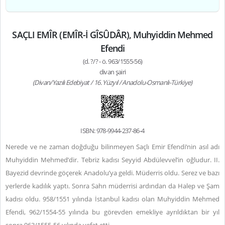
SAÇLI EMÎR (EMÎR-İ GÎSÛDÂR), Muhyiddin Mehmed
Efendi
(d. ?/? - ö. 963/1555-56)
divan şairi
(Divan/Yazılı Edebiyat / 16. Yüzyıl / Anadolu-Osmanlı-Türkiye)
ISBN: 978-9944-237-86-4
Nerede ve ne zaman doğduğu bilinmeyen Saçlı Emir Efendi’nin asıl adı
Muhyiddin Mehmed’dir. Tebriz kadısı Seyyid Abdülevvel’in oğludur. II.
Bayezid devrinde göçerek Anadolu’ya geldi. Müderris oldu. Serez ve bazı
yerlerde kadılık yaptı. Sonra Sahn müderrisi ardından da Halep ve Şam
kadısı oldu. 958/1551 yılında İstanbul kadısı olan Muhyiddin Mehmed
Efendi, 962/1554-55 yılında bu görevden emekliye ayrıldıktan bir yıl