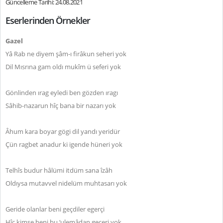
Güncelleme Tarihi: 24.08.2021
Eserlerinden Örnekler
Gazel
Yâ Rab ne diyem şâm-ı firâkun seheri yok
Dil Mısrına gam oldı mukîm ü seferi yok
Gönlinden ırag eyledi ben gözden ıragı
Sâhib-nazarun hîç bana bir nazarı yok
Âhum kara boyar gögi dil yandı yeridür
Çün ragbet anadur ki igende hüneri yok
Telhîs budur hâlümi itdüm sana îzâh
Oldıysa mutavvel nidelüm muhtasarı yok
Geride olanlar beni geçdiler egerçi
Hîç kimse beni bu ‘ulemâdan geçeri yok