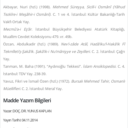
Akbayar, Nuri (hzl.) (1998).
Mehmed Süreyya,
Sicill-i Osmânî (Yâhud
Tezkîre-i Meşâhir-i Osmânî).
C. 1 ve 4. İstanbul: Kültür Bakanlığı-Tarih
Vakfı Ortak Yay.
Mecmû’a-i Eş’âr.
İstanbul Büyükşehir Belediyesi Atatürk Kitaplığı,
Muallim Cevdet Koleksiyonu 479. vr. 49b.
Özcan, Abdulkadir (hzl.) (1989).
Nev’i-zâde Atâî, Hadâ’iku’l-Hakâ’ik Fî
Tekmîleti’ş-Şakâ’ik. Şakâ’ik-i Nu’mâniyye ve Zeyilleri.
C. 2. İstanbul: Çağrı
Yay.
Tanman, M. Baha (1991). “Aydınoğlu Tekkesi”.
İslam Ansiklopedisi
. C. 4.
İstanbul: TDV Yay. 238-39.
Yavuz, Fikri ve İsmail Özen (hzl.) (1972).
Bursalı Mehmed Tahir, Osmanlı
Müellifleri
. C. 2. İstanbul: Meral Yay.
Madde Yazım Bilgileri
Yazar: DOÇ. DR. YUNUS KAPLAN
Yayın Tarihi: 04.11.2014