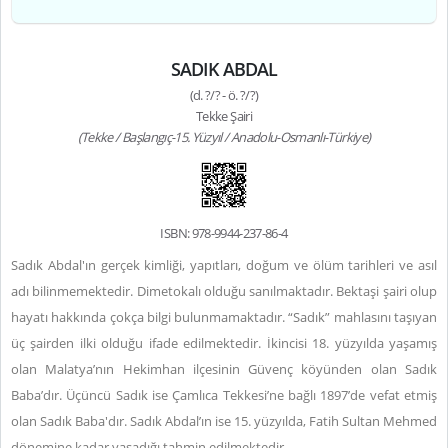
SADIK ABDAL
(d. ?/? - ö. ?/?)
Tekke Şairi
(Tekke / Başlangıç-15. Yüzyıl / Anadolu-Osmanlı-Türkiye)
ISBN: 978-9944-237-86-4
Sadık Abdal'ın gerçek kimliği, yapıtları, doğum ve ölüm tarihleri ve asıl
adı bilinmemektedir. Dimetokalı olduğu sanılmaktadır. Bektaşi şairi olup
hayatı hakkında çokça bilgi bulunmamaktadır. “Sadık” mahlasını taşıyan
üç şairden ilki olduğu ifade edilmektedir. İkincisi 18. yüzyılda yaşamış
olan Malatya’nın Hekimhan ilçesinin Güvenç köyünden olan Sadık
Baba’dır. Üçüncü Sadık ise Çamlıca Tekkesi’ne bağlı 1897’de vefat etmiş
olan Sadık Baba'dır. Sadık Abdal’ın ise 15. yüzyılda, Fatih Sultan Mehmed
dönemine kadar yaşadığı tahmin edilmektedir.