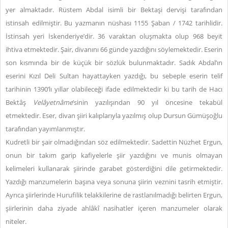
yer almaktadır. Rüstem Abdal isimli bir Bektaşi dervişi tarafından
istinsah edilmiştir. Bu yazmanın nüshası 1155 Şaban / 1742 tarihlidir.
İstinsah yeri İskenderiye’dir. 36 varaktan oluşmakta olup 968 beyit
ihtiva etmektedir. Şair, divanını 66 günde yazdığını söylemektedir. Eserin
son kısmında bir de küçük bir sözlük bulunmaktadır. Sadık Abdal’ın
eserini Kızıl Deli Sultan hayattayken yazdığı, bu sebeple eserin telif
tarihinin 1390’lı yıllar olabileceği ifade edilmektedir ki bu tarih de Hacı
Bektâş
Velâyetnâme
’sinin yazılışından 90 yıl öncesine tekabül
etmektedir. Eser, divan şiiri kalıplarıyla yazılmış olup Dursun Gümüşoğlu
tarafından yayımlanmıştır.
Kudretli bir şair olmadığından söz edilmektedir. Sadettin Nüzhet Ergun,
onun bir takım garip kafiyelerle şiir yazdığını ve munis olmayan
kelimeleri kullanarak şiirinde garabet gösterdiğini dile getirmektedir.
Yazdığı manzumelerin başına veya sonuna şiirin veznini tasrih etmiştir.
Ayrıca şiirlerinde Hurufilik telakkilerine de rastlanılmadığı belirten Ergun,
şiirlerinin daha ziyade ahlâkî nasihatler içeren manzumeler olarak
niteler.