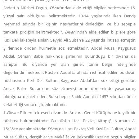
Sadettin Nüzhet Ergun,
Divan
'ından elde ettiği bilgiler neticesinde 16.
yüzyıl şairi olduğunu belirtmektedir. 13-14 yaşlarında iken Derviş
Mehmed adında bir kişinin nasihatlerini dinlediğini ve bu sebeple
tarikata girdiğini belirtmektedir.
Divan
'ından elde edilen bilgilere göre
Kızıl Deli lakabıyla anılan Seyyid Ali Sultan’a 22 yaşında intisap etmiştir.
Şiirlerinde ondan hürmetle söz etmektedir. Abdal Musa, Kaygusuz
Abdal, Otman Baba hakkında şiirlerinin bulunduğu bir divana da
sahiptir. Bu divanda yer alan şiirler, tarihî belge niteliğinde
değerlendirilmektedir. Rüstem Abdal tarafından istinsah edilen bu divan
nüshasında Kızıl Deli Sultan, Kaygusuz Abdal’dan söz ettiği görülür.
Ancak Balım Sultan’dan söz etmeyişi onun döneminde yaşamamış
olduğuna delalet eder. Bu sebeple Sadık Abdal’ın 1457 yılından önce
vefat ettiği sonucu çıkarılmaktadır.
1.
Divan:
Bilinen tek eseri divanıdır. Ankara Genel Kütüphane kayıtlı bir
nüshası bulunmaktadır. Bu nüsha Hacı Bektaş Kitaplığı Numara A.
15/35’te yer almaktadır.
Divan'
da Hacı Bektaş Veli, Kızıl Deli Sultan, Abdal
Musa Sultan, dergâhlar ve Makâlât ve Bektaşilik üzerine özgün bilgiler