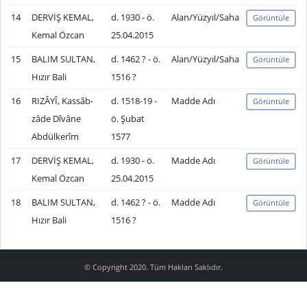
14
DERVİŞ KEMAL,
d. 1930 - ö.
Alan/Yüzyıl/Saha
Görüntüle
Kemal Özcan
25.04.2015
15
BALIM SULTAN,
d. 1462 ? - ö.
Alan/Yüzyıl/Saha
Görüntüle
Hızır Bali
1516 ?
16
RIZÂYÎ, Kassâb-
d. 1518-19 -
Madde Adı
Görüntüle
zâde Dîvâne
ö. Şubat
Abdülkerîm
1577
17
DERVİŞ KEMAL,
d. 1930 - ö.
Madde Adı
Görüntüle
Kemal Özcan
25.04.2015
18
BALIM SULTAN,
d. 1462 ? - ö.
Madde Adı
Görüntüle
Hızır Bali
1516 ?
© Copyright 2020. Tüm Hakları Saklıdır.