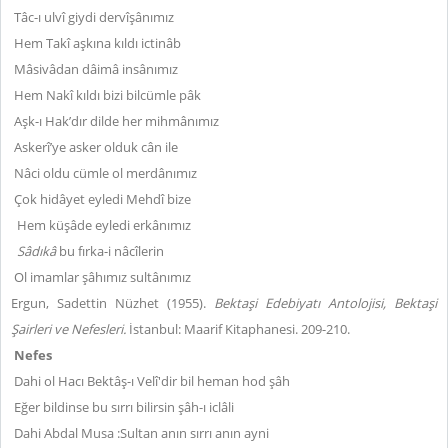
Tâc-ı ulvî giydi dervîşânımız
Hem Takî aşkına kıldı ictinâb
Mâsivâdan dâimâ insânımız
Hem Nakî kıldı bizi bilcümle pâk
Aşk-ı Hak’dır dilde her mihmânımız
Askerî’ye asker olduk cân ile
Nâci oldu cümle ol merdânımız
Çok hidâyet eyledi Mehdî bize
Hem küşâde eyledi erkânımız
Sâdıkâ
bu fırka-i nâcîlerin
Ol imamlar şâhımız sultânımız
Ergun, Sadettin Nüzhet (1955).
Bektaşi Edebiyatı Antolojisi, Bektaşi
Şairleri ve Nefesleri.
İstanbul: Maarif Kitaphanesi. 209-210.
Nefes
Dahi ol Hacı Bektâş-ı Velî'dir bil heman hod şâh
Eğer bildinse bu sırrı bilirsin şâh-ı iclâli
Dahi Abdal Musa :Sultan anın sırrı anın ayni