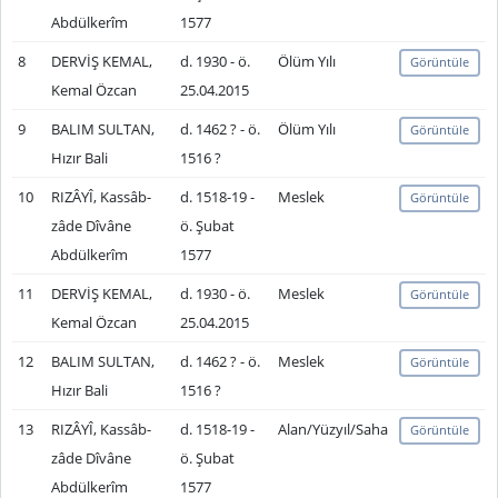
Abdülkerîm
1577
8
DERVİŞ KEMAL,
d. 1930 - ö.
Ölüm Yılı
Görüntüle
Kemal Özcan
25.04.2015
9
BALIM SULTAN,
d. 1462 ? - ö.
Ölüm Yılı
Görüntüle
Hızır Bali
1516 ?
10
RIZÂYÎ, Kassâb-
d. 1518-19 -
Meslek
Görüntüle
zâde Dîvâne
ö. Şubat
Abdülkerîm
1577
11
DERVİŞ KEMAL,
d. 1930 - ö.
Meslek
Görüntüle
Kemal Özcan
25.04.2015
12
BALIM SULTAN,
d. 1462 ? - ö.
Meslek
Görüntüle
Hızır Bali
1516 ?
13
RIZÂYÎ, Kassâb-
d. 1518-19 -
Alan/Yüzyıl/Saha
Görüntüle
zâde Dîvâne
ö. Şubat
Abdülkerîm
1577