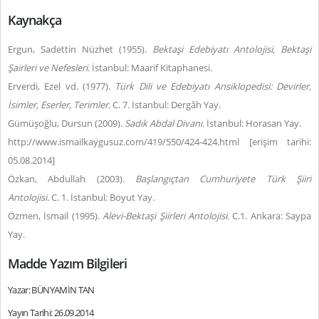
Kaynakça
Ergun, Sadettin Nüzhet (1955).
Bektaşi Edebiyatı Antolojisi, Bektaşi
Şairleri ve Nefesleri.
İstanbul: Maarif Kitaphanesi.
Erverdi, Ezel vd. (1977).
Türk Dili ve Edebiyatı Ansiklopedisi: Devirler,
İsimler, Eserler, Terimler.
C. 7. İstanbul: Dergâh Yay.
Gümüşoğlu, Dursun (2009).
Sadık Abdal Divanı.
İstanbul: Horasan Yay.
http://www.ismailkaygusuz.com/419/550/424-424.html [erişim tarihi:
05.08.2014]
Özkan, Abdullah (2003).
Başlangıçtan Cumhuriyete Türk Şiiri
Antolojisi.
C. 1. İstanbul: Boyut Yay.
Özmen, İsmail (1995).
Alevi-Bektaşi Şiirleri Antolojisi.
C.1. Ankara: Saypa
Yay.
Madde Yazım Bilgileri
Yazar: BÜNYAMİN TAN
Yayın Tarihi: 26.09.2014