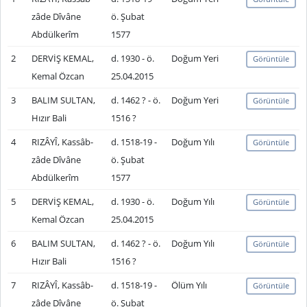
zâde Dîvâne
ö. Şubat
Abdülkerîm
1577
2
DERVİŞ KEMAL,
d. 1930 - ö.
Doğum Yeri
Görüntüle
Kemal Özcan
25.04.2015
3
BALIM SULTAN,
d. 1462 ? - ö.
Doğum Yeri
Görüntüle
Hızır Bali
1516 ?
4
RIZÂYÎ, Kassâb-
d. 1518-19 -
Doğum Yılı
Görüntüle
zâde Dîvâne
ö. Şubat
Abdülkerîm
1577
5
DERVİŞ KEMAL,
d. 1930 - ö.
Doğum Yılı
Görüntüle
Kemal Özcan
25.04.2015
6
BALIM SULTAN,
d. 1462 ? - ö.
Doğum Yılı
Görüntüle
Hızır Bali
1516 ?
7
RIZÂYÎ, Kassâb-
d. 1518-19 -
Ölüm Yılı
Görüntüle
zâde Dîvâne
ö. Şubat