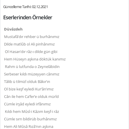
Güncelleme Tarihi: 02.12.2021
Eserlerinden Örnekler
Düvâzdeh
Mustafâ’dır rehber ü burhânımız
Dilde matlûb ol Ali pinhânımız
Ol Hasan’dır râz-ı dilde gün gibi
Hem Hüseyn aşkına döktük kanımız
Rahm ü lutfunda o Zeynelâbidin
Serbeser kıldı müzeyyen cânımız
Tâlib ü tilmizî olduk Bâkır’ın
Ol bize keşf eyledi Kur’ân’ımız
Cân ile hem Ca’fer’e olduk mürîd
Cümle irşâd eyledi irfânımız
Kıldı hem Mûsî-i Kâzım keşf-i râz
Cümle sırrı bildirüb burhânımız
Hem Ali Mûsâ Rızâ’nın aşkına