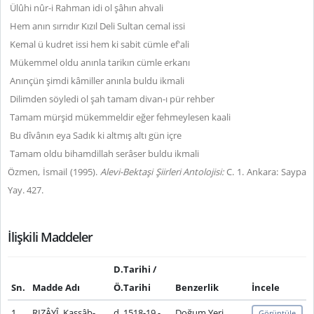
Ülûhi nûr-i Rahman idi ol şâhın ahvali
Hem anın sırrıdır Kızıl Deli Sultan cemal issi
Kemal ü kudret issi hem ki sabit cümle ef'ali
Mükemmel oldu anınla tarikın cümle erkanı
Anınçün şimdi kâmiller anınla buldu ikmali
Dilimden söyledi ol şah tamam divan-ı pür rehber
Tamam mürşid mükemmeldir eğer fehmeylesen kaali
Bu dîvânın eya Sadık ki altmış altı gün içre
Tamam oldu bihamdillah serâser buldu ikmali
Özmen, İsmail (1995).
Alevi-Bektaşi Şiirleri Antolojisi:
C. 1. Ankara: Saypa
Yay. 427.
İlişkili Maddeler
D.Tarihi /
Sn.
Madde Adı
Ö.Tarihi
Benzerlik
İncele
1
RIZÂYÎ, Kassâb-
d. 1518-19 -
Doğum Yeri
Görüntüle