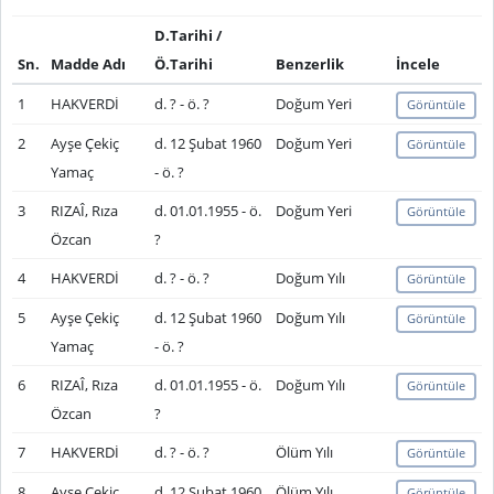
D.Tarihi /
Sn.
Madde Adı
Ö.Tarihi
Benzerlik
İncele
1
HAKVERDİ
d. ? - ö. ?
Doğum Yeri
Görüntüle
2
Ayşe Çekiç
d. 12 Şubat 1960
Doğum Yeri
Görüntüle
Yamaç
- ö. ?
3
RIZAÎ, Rıza
d. 01.01.1955 - ö.
Doğum Yeri
Görüntüle
Özcan
?
4
HAKVERDİ
d. ? - ö. ?
Doğum Yılı
Görüntüle
5
Ayşe Çekiç
d. 12 Şubat 1960
Doğum Yılı
Görüntüle
Yamaç
- ö. ?
6
RIZAÎ, Rıza
d. 01.01.1955 - ö.
Doğum Yılı
Görüntüle
Özcan
?
7
HAKVERDİ
d. ? - ö. ?
Ölüm Yılı
Görüntüle
8
Ayşe Çekiç
d. 12 Şubat 1960
Ölüm Yılı
Görüntüle