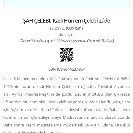
ŞAH ÇELEBİ, Kadı Hurrem Çelebi-zâde
(d. ?/? - ö. 1000/1591)
divan şairi
(Divan/Yazılı Edebiyat / 16. Yüzyıl / Anadolu-Osmanlı-Türkiye)
ISBN: 978-9944-237-86-4
Asıl adı Mehemmed olup, Mevlânâ soyundan Emir Âdil Çelebi (öl. 865 /
1460)'nin torunu, kadı Hürrem Çelebi'nin oğludur. Tahsilini Afyon'da
aldı. Ayrıca, medrese eğitimi de gördü. Devrin müftüsü olan Çivi-zâde
Efendi’den mülazım oldu. Âşık Çelebi’ye göre Çivi-zâde Efendi, Şah Çelebi
için “oğlum ve nûr-ı cihân-bînüm” ifadesini kullanmaktadır. Daha sonra
Kanûni’nin emriyle Süleymaniye Medresesine müderris olarak atandı.
Daha sonra çeşitli medreselerde müderrislik ve Mısır, Edirne, İstanbul
kadılıkları görevlerinde bulundu.