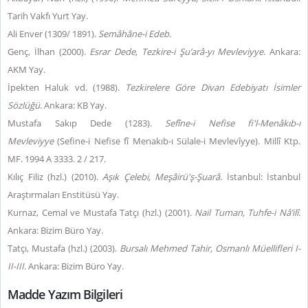
Tarih Vakfı Yurt Yay.
Ali Enver (1309/ 1891).
Semâhâne-i Edeb
.
Genç, İlhan (2000).
Esrar Dede, Tezkire-i Şu’arâ-yı Mevleviyye
. Ankara:
AKM Yay.
İpekten Haluk vd. (1988).
Tezkirelere Göre Divan Edebiyatı İsimler
Sözlüğü
. Ankara: KB Yay.
Mustafa Sakıp Dede (1283).
Sefîne-i Nefise fi'l-Menâkıb-ı
Mevleviyye
(Sefine-i Nefise fî Menakıb-ı Sülale-i Mevlevîyye). Millî Ktp.
MF. 1994 A 3333. 2 / 217.
Kılıç Filiz (hzl.) (2010).
Aşık Çelebi, Meşâirü'ş-Şuarâ.
İstanbul: İstanbul
Araştırmaları Enstitüsü Yay.
Kurnaz, Cemal ve Mustafa Tatçı (hzl.) (2001).
Nail Tuman, Tuhfe-i Nâ’ilî
.
Ankara: Bizim Büro Yay.
Tatçı, Mustafa (hzl.) (2003).
Bursalı Mehmed Tahir, Osmanlı Müellifleri I-
II-III
. Ankara: Bizim Büro Yay.
Madde Yazım Bilgileri