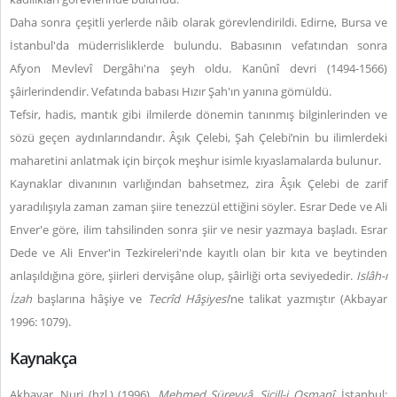
Daha sonra çeşitli yerlerde nâib olarak görevlendirildi. Edirne, Bursa ve
İstanbul'da müderrisliklerde bulundu. Babasının vefatından sonra
Afyon Mevlevî Dergâhı'na şeyh oldu. Kanûnî devri (1494-1566)
şâirlerindendir. Vefatında babası Hızır Şah'ın yanına gömüldü.
Tefsir, hadis, mantık gibi ilmilerde dönemin tanınmış bilginlerinden ve
sözü geçen aydınlarındandır. Âşık Çelebi, Şah Çelebi’nin bu ilimlerdeki
maharetini anlatmak için birçok meşhur isimle kıyaslamalarda bulunur.
Kaynaklar divanının varlığından bahsetmez, zira Âşık Çelebi de zarif
yaradılışıyla zaman zaman şiire tenezzül ettiğini söyler. Esrar Dede ve Ali
Enver'e göre, ilim tahsilinden sonra şiir ve nesir yazmaya başladı. Esrar
Dede ve Ali Enver'in Tezkireleri'nde kayıtlı olan bir kıta ve beytinden
anlaşıldığına göre, şiirleri dervişâne olup, şâirliği orta seviyededir.
Islâh-ı
İzah
başlarına hâşiye ve
Tecrîd Hâşiyesi
’ne talikat yazmıştır (Akbayar
1996: 1079).
Kaynakça
Akbayar, Nuri (hzl.) (1996).
Mehmed Süreyyâ,
Sicill-i Osmanî
. İstanbul: