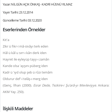
Yazar: NİLGÜN AÇIK ÖNKAŞ - KADRİ HÜSNÜ YILMAZ
Yayın Tarihi: 23.12.2014
Güncelleme Tarihi: 03.12.2020
Eserlerinden Örnekler
Kıt'a
Zikr ü fikr-i mâ-sivâyı terk eden
Hâl ü kâl u sırr-ı kârı derk iden
Hayret ile eyleyüp tayy-ı zamân
Kande olsa 'ayşını püberg iden
Kadr ü 'ıyd olup şeb ü rûzı temâm
Oldurur def'-i telâş-ı merg iden
(Genç, İlhan (2000).
Esrar Dede, Tezkire-i Şu’arâ-yı Mevleviyye
. Ankara:
AKM Yay.
250).
İlişkili Maddeler