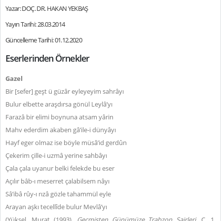
Yazar: DOÇ. DR. HAKAN YEKBAŞ
Yayın Tarihi: 28.03.2014
Güncelleme Tarihi: 01.12.2020
Eserlerinden Örnekler
Gazel
Bir [sefer] geşt ü güzâr eyleyeyim sahrâyı
Bulur elbette araşdırsa gönül Leylâ’yı
Farazâ bir elimi boynuna atsam yârin
Mahv ederdim akaben gâ’ile-i dünyâyı
Hayf eger olmaz ise böyle müsâ’id gerdûn
Çekerim çille-i uzmâ yerine sahbâyı
Çala çala uyanur belki felekde bu eser
Açılır bâb-ı meserret çalabilsem nâyı
Sâ’ibâ rûy-ı rızâ gözle tahammül eyle
Arayan aşkı tecellîde bulur Mevlâ’yı
(Yüksel, Murat (1993).
Geçmişten Günümüze Trabzon Şairleri
. C. 1.