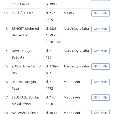
Emîn Efendi
ö. 1905
12
CESÂRÎ, Hasan
d. ? - ö.
Meslek
Görüntüle
1829
13
BEHCET, Mehmed
d. 1828-
Alan/Yüzyıl/Saha
Görüntüle
Behcet Efendi
1829 - ö.
1878-1879
14
DÂVUD PAŞA,
d. ? - ö.
Alan/Yüzyıl/Saha
Görüntüle
Bağdatlı
1851
15
ZÜHDÎ, İsmâil Zühdî
d. 1799 -
Alan/Yüzyıl/Saha
Görüntüle
Bey
ö. ?
16
HÜSNÎ, Hüseyin
d. ? - ö.
Madde Adı
Görüntüle
Paşa
1772
17
EBULFAZL, Ebulfazl
d. ? - ö.
Madde Adı
Görüntüle
Mekkî Efendi
1620
18
NÂTAVÂN, Hûrşîd
d. 1830 -
Madde Adı
Görüntüle