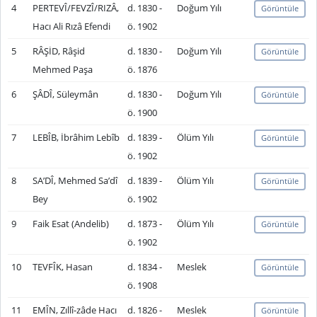
4
PERTEVÎ/FEVZÎ/RIZÂ,
d. 1830 -
Doğum Yılı
Görüntüle
Hacı Ali Rızâ Efendi
ö. 1902
5
RÂŞİD, Râşid
d. 1830 -
Doğum Yılı
Görüntüle
Mehmed Paşa
ö. 1876
6
ŞÂDÎ, Süleymân
d. 1830 -
Doğum Yılı
Görüntüle
ö. 1900
7
LEBÎB, İbrâhim Lebîb
d. 1839 -
Ölüm Yılı
Görüntüle
ö. 1902
8
SA’DÎ, Mehmed Sa’dî
d. 1839 -
Ölüm Yılı
Görüntüle
Bey
ö. 1902
9
Faik Esat (Andelib)
d. 1873 -
Ölüm Yılı
Görüntüle
ö. 1902
10
TEVFÎK, Hasan
d. 1834 -
Meslek
Görüntüle
ö. 1908
11
EMÎN, Zıllî-zâde Hacı
d. 1826 -
Meslek
Görüntüle