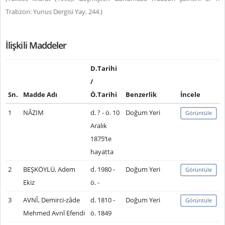
Trabzon: Yunus Dergisi Yay. 244.)
İlişkili Maddeler
D.Tarihi
/
Sn.
Madde Adı
Ö.Tarihi
Benzerlik
İncele
1
NÂZIM
d. ? - ö. 10
Doğum Yeri
Görüntüle
Aralık
1875’te
hayatta
2
BEŞKÖYLÜ, Adem
d. 1980 -
Doğum Yeri
Görüntüle
Ekiz
ö. -
3
AVNÎ, Demirci-zâde
d. 1810 -
Doğum Yeri
Görüntüle
Mehmed Avnî Efendi
ö. 1849