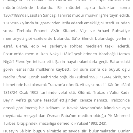
müdürlüklerinde bulundu. Bir müddet açıkta kaldıktan sonra
1307/1889’da Lazistan Sancağı Tahrîrât müdür muavinliği’ne tayin edildi.
1315/1897 yılında bu görevinden istifa ederek emekliliğini istedi. Bundan
sonra Tirebolu Emanet A’şâr Kitabeti, Viçe ve Arhavi Ruhsatiye
memuriyeti gibi vazifelerde bulundu. Sâ’ib Efendi, bulunduğu yerlerin
eşraf, ulemâ, edip ve şairleriyle sohbet meclisleri teşkil ederdi.
Erzurum’da memur iken Nakş-i Hâlidî şeyhlerinden Karabağlı Hamza
Nigârî Efendi’ye intisap etti. Şairin hayatı sıkıntılarla geçti. Batum’daki
görevi esnasında mülklerini kaybetti, bir süre sonra da büyük oğlu
Nedîm Efendi Çoruh Nehri’nde boğuldu (Yüksel 1993: 1/244). Sâ'ib, son
hizmetinde hastalanarak Trabzon’a döndü. Altı ay sonra 11 Kânûn-ı Sânî
1318/24 Ocak 1902 tarihinde vefat etti. Ölümü, Trabzon Valisi Kadir
Bey’in vefatı gününe tesadüf ettiğinden cenaze namazı, Trabzon’da
emsali görülmemiş bir izdiham ile Kavak Meydanı’nda kılındı ve aynı
meydanda meşayıhdan Osman Baba’nın medfun olduğu Pir Mehmed
Türbesi bitişiğindeki mezarlığa defnedildi (Yüksel 1993: 243).
Hüseyin Sâ’ib’in bugün elimizde az sayıda şiiri bulunmaktadır. Bunlar