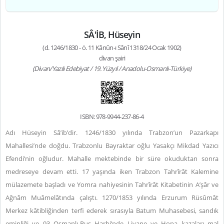
SÂ'İB, Hüseyin
(d. 1246/1830 - ö. 11 Kânûn-ı Sânî 1318/24 Ocak 1902)
divan şairi
(Divan/Yazılı Edebiyat / 19. Yüzyıl / Anadolu-Osmanlı-Türkiye)
ISBN: 978-9944-237-86-4
Adı Hüseyin Sâ’ib’dir. 1246/1830 yılında Trabzon’un Pazarkapı
Mahallesi’nde doğdu. Trabzonlu Bayraktar oğlu Yasakçı Mikdad Yazıcı
Efendi’nin oğludur. Mahalle mektebinde bir süre okuduktan sonra
medreseye devam etti. 17 yaşında iken Trabzon Tahrîrât Kalemine
mülazemete başladı ve Yomra nahiyesinin Tahrîrât Kitabetinin A’şâr ve
Ağnâm Muâmelâtında çalıştı. 1270/1853 yılında Erzurum Rüsûmât
Merkez kâtibliğinden terfi ederek sırasıyla Batum Muhasebesi, sandık
eminliği ve 93 Osmanlı-Rus Harbi’nde Livane ve Hopa kazaları mal