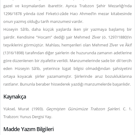
gazel ve koşmalardan ibarettir. Ayrıca Trabzon Şehir Mezarlığı’nda
1296/1878 yılında özel Firketci-zâde Hacı Ahmed’in mezar kitabesinde
onun yazmış olduğu tarih manzumesi vardır.
Hüseyin Sâ’ib, daha küçük yaşlarda iken şiir yazmaya başlamış bir
şairdir. Kendisine “Hocam” dediği şair Mehmed Zîver (ö. 1297/1880)’in
teşviklerini görmüştür. Mahlası, hemşerileri olan Mehmed Zîver ve Âkif
(1316/1898) tarafından diğer şairlerin de huzurunda zamanın adetlerine
göre düzenlenen bir ziyafette verildi. Manzumelerinde sade bir dil tercih
eden Hüseyin Sâ’ib, yeterince lügat bilgisi olmadığından şahsiyetini
ortaya koyacak şiirler yazamamıştır. Şiirlerinde aruz bozukluklarına
rastlanır. Bununla beraber hissederek yazdığı manzumelerde başarılıdır.
Kaynakça
Yüksel, Murat (1993).
Geçmişten Günümüze Trabzon Şairleri
. C. 1.
Trabzon: Yunus Dergisi Yay.
Madde Yazım Bilgileri