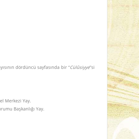
ayısının dördüncü sayfasında bir “
Cülûsiyye
”si
el Merkezi Yay.
Kurumu Başkanlığı Yay.