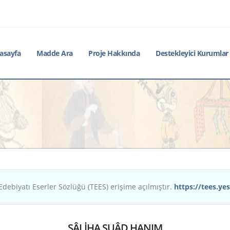
asayfa
Madde Ara
Proje Hakkında
Destekleyici Kurumlar
Edebiyatı Eserler Sözlüğü (TEES) erişime açılmıştır.
https://tees.yes
SÂLİHA SUÂD HANIM