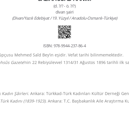
(d. ?/? - ö. ?/?)
divan şairi
(Divan/Yazılı Edebiyat / 19. Yüzyıl / Anadolu-Osmanlı-Türkiye)
ISBN: 978-9944-237-86-4
pçusu Mehmed Saîd Bey’in eşidir. Vefat tarihi bilinmemektedir.
hsûs Gazete
’nin 22 Rebiyülevvel 1314/31 Ağustos 1896 tarihli ilk s
Kadın Şâirleri
. Ankara: Türkkad-Türk Kadınları Kültür Derneği Gen
ürk Kadını (1839-1923)
. Ankara: T.C. Başbakanlık Aile Araştırma 