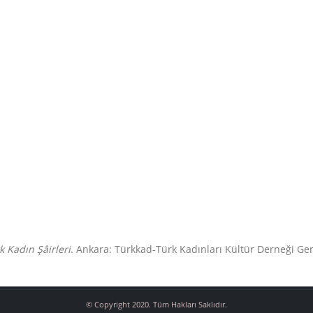
 Kadın Şâirleri
. Ankara: Türkkad-Türk Kadınları Kültür Derneği Gen
© Copyright 2020. Tüm Hakları Saklıdır.