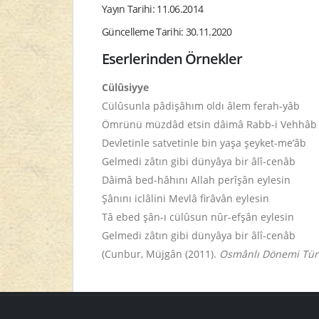
Yayın Tarihi: 11.06.2014
Güncelleme Tarihi: 30.11.2020
Eserlerinden Örnekler
Cülûsiyye
Cülûsunla pâdişâhım oldı âlem ferah-yâb
Ömrünü müzdâd etsin dâimâ Rabb-i Vehhâb
Devletinle satvetinle bin yaşa şeyket-me’âb
Gelmedi zâtın gibi dünyâya bir âlî-cenâb
Dâimâ bed-hâhını Allah perîşân eylesin
Şânını iclâlini Mevlâ firâvân eylesin
Tâ ebed şân-ı cülûsun nûr-efşân eylesin
Gelmedi zâtın gibi dünyâya bir âlî-cenâb
(Cunbur, Müjgân (2011).
Osmânlı Dönemi Türk