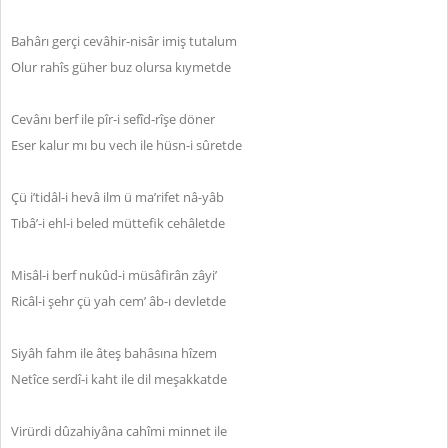
Bahârı gerçi cevâhir-nisâr imiş tutalum
Olur rahîs güher buz olursa kıymetde
Cevânı berf ile pîr-i sefîd-rîşe döner
Eser kalur mı bu vech ile hüsn-i sûretde
Çü i’tidâl-i hevâ ilm ü ma’rifet nâ-yâb
Tıbâ’-i ehl-i beled müttefik cehâletde
Misâl-i berf nukûd-i müsâfirân zâyi’
Ricâl-i şehr çü yah cem’ âb-ı devletde
Siyâh fahm ile âteş bahâsına hîzem
Netîce serdî-i kaht ile dil meşakkatde
Virürdi dûzahiyâna cahîmi minnet ile