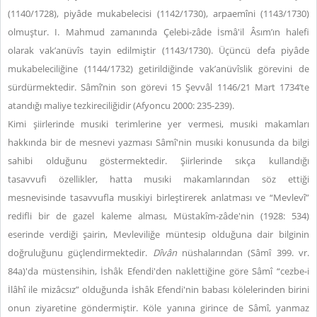
(1140/1728), piyâde mukabelecisi (1142/1730), arpaemîni (1143/1730)
olmuştur. I. Mahmud zamanında Çelebi-zâde İsmâ'il Âsım’ın halefi
olarak vak’anüvîs tayin edilmiştir (1143/1730). Üçüncü defa piyâde
mukabeleciliğine (1144/1732) getirildiğinde vak’anüvîslik görevini de
sürdürmektedir. Sâmî’nin son görevi 15 Şevvâl 1146/21 Mart 1734’te
atandığı maliye tezkireciliğidir
(Afyoncu 2000: 235-239)
.
Kimi şiirlerinde musıki terimlerine yer vermesi, musıki makamları
hakkında bir de mesnevi yazması Sâmî'nin musıki konusunda da bilgi
sahibi olduğunu göstermektedir. Şiirlerinde sıkça kullandığı
tasavvufi özellikler, hatta musıki makamlarından söz ettiği
mesnevisinde tasavvufla musıkiyi birleştirerek anlatması ve “Mevlevî”
redifli bir de gazel kaleme alması, Müstakîm-zâde'nin (1928: 534)
eserinde verdiği şairin, Mevleviliğe müntesip olduğuna dair bilginin
doğruluğunu güçlendirmektedir.
Dîvân
nüshalarından (Sâmî 399. vr.
84a)'da müstensihin, İshâk Efendi'den naklettiğine göre Sâmî “cezbe-i
İlâhî ile mizâcsız” olduğunda İshâk Efendi'nin babası kölelerinden birini
onun ziyaretine göndermiştir. Köle yanına girince de Sâmî, yanmaz