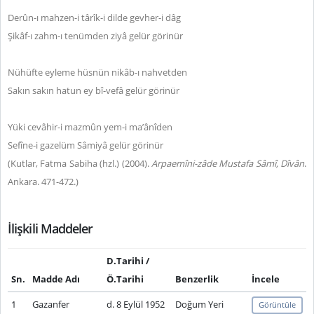
Derûn-ı mahzen-i târîk-i dilde gevher-i dâg
Şikâf-ı zahm-ı tenümden ziyâ gelür görinür
Nühüfte eyleme hüsnün nikâb-ı nahvetden
Sakın sakın hatun ey bî-vefâ gelür görinür
Yüki cevâhir-i mazmûn yem-i ma’ânîden
Sefîne-i gazelüm Sâmiyâ gelür görinür
(Kutlar, Fatma Sabiha (hzl.) (2004).
Arpaemîni-zâde Mustafa Sâmî,
Dîvân
.
Ankara. 471-472.)
İlişkili Maddeler
D.Tarihi /
Sn.
Madde Adı
Ö.Tarihi
Benzerlik
İncele
1
Gazanfer
d. 8 Eylül 1952
Doğum Yeri
Görüntüle