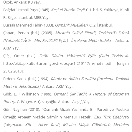
Üçok. Ankara: KB Yay.
Bağdatlı İsmail Paşa (1945).
Keşf-el-Zunûn Zeyli
. C.1. hzl. Ş. Yaltkaya, Kilisli
R. Bilge. İstanbul: MEB Yay.
Bursalı Mehmed Tâhir (1333).
Osmânlı Müellifleri.
C. 2. İstanbul.
Çapan, Pervin (hzl.) (2005).
Mustafa Safâyî Efendi,
Tezkiretü’ş-Şu’arâ
(
Nuhbetü'l-Âsâr Min-Fevâ'idi'l-Eş'âr) İnceleme-Metin-İndeks
. Ankara:
AKM Yay.
Çifçi, Ömer (hzl.).
Fatîn Dâvûd
,
Hâtimetü’l Eş’âr (
Fatîn Tezkiresi)
.
http://ekitap.kulturturizm.gov.tr/dosya/1-219117/h/metin.pdf [erişim
25.02.2013].
Erdem, Sadık (hzl.) (1994).
Râmiz ve Âdâb-ı Zurafâ’sı (İnceleme-Tenkidli
Metin-İndeks-Sözlük)
. Ankara: AKM Yay.
Gibb, E. J. Wilkinson (1999).
Osmanlı Şiir Tarihi,
A History of Ottoman
Poetry
. C. IV. çev. A. Çavuşoğlu. Ankara: Akçağ Yay.
Gür, Nagihan (2018).
“
Osmanlı Mizah Yazınında Bir Parodi ve Poetika
Örneği: Arpaemîni-zâde Sâmî’nin Mensur Hezeli
”.
Eski Türk Edebiyatı
Çalışmaları XIII -
Hicve Revâ, Mizaha Mâyil: Güldürücü Metinleri