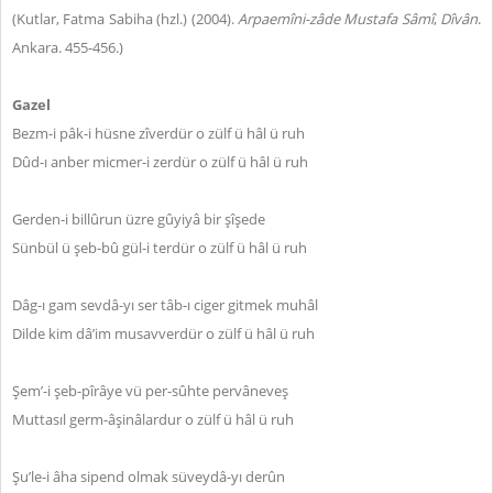
(Kutlar, Fatma Sabiha (hzl.) (2004).
Arpaemîni-zâde Mustafa Sâmî
,
Dîvân
.
Ankara. 455-456.)
Gazel
Bezm-i pâk-i hüsne zîverdür o zülf ü hâl ü ruh
Dûd-ı anber micmer-i zerdür o zülf ü hâl ü ruh
Gerden-i billûrun üzre gûyiyâ bir şîşede
Sünbül ü şeb-bû gül-i terdür o zülf ü hâl ü ruh
Dâg-ı gam sevdâ-yı ser tâb-ı ciger gitmek muhâl
Dilde kim dâ’im musavverdür o zülf ü hâl ü ruh
Şem’-i şeb-pîrâye vü per-sûhte pervâneveş
Muttasıl germ-âşinâlardur o zülf ü hâl ü ruh
Şu’le-i âha sipend olmak süveydâ-yı derûn