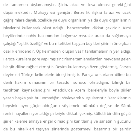
de tamamen dışlamamıştır. Şiirin, akıcı ve kısa olması gerektiğini
düşünmektedir. Muhayyilesi geniştir. Benzerlik ilişkisi farazi ve uzak
çağrışımlara dayalı, özellikle ya duyu organlarını ya da duyu organlarının
işlevlerini kullanarak oluşturduğu benzetmeleri dikkat çekicidir. Kimi
beyitlerinde nahiv bakımından bağımsız mısralar arasında sağlamaya
çalıştığı "eşitlik özelliği" ve bu nitelikleri taşıyan beyitleri şiirinin öne çıkan
özelliklerindendir. Üç kelimeden oluşan vasıf tamlamalarının yer aldığı,
Farsça kurallara göre yapılmış zincirleme tamlamalardan meydana gelen
bir şiir diline rağbet etmiştir. Deyim kullanmaya özen göstermiş, Farsça
deyimleri Türkçe kelimelerle birleştirmiştir. Farsça unsurların diline bu
denli hâkim olmasının bir tesadüf sonucu olmadığını, bilinçli bir
tercihten kaynaklandığını, Anadolu’da Acem ibareleriyle böyle şiirler
yazan başka şair bulunmadığını söyleyerek vurgulamıştır. Yazdıklarının
hepsinin aynı güçte olduğunu söylemek mümkün değilse de Sâmî,
renkli hayallerin yer aldığı şiirleriyle dikkati çekmiş, külfetli bir dilin güçlü
şiirler kaleme almaya engel olmadığını kanıtlamış ve sanatının gücünü
de bu nitelikleri taşıyan şiirlerinde göstermeyi başarmış bir şairdir