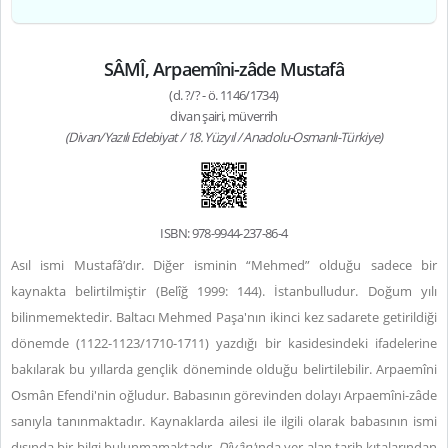
SÂMÎ, Arpaemîni-zâde Mustafâ
(d. ?/? - ö. 1146/1734)
divan şairi, müverrih
(Divan/Yazılı Edebiyat / 18. Yüzyıl / Anadolu-Osmanlı-Türkiye)
ISBN: 978-9944-237-86-4
Asıl ismi Mustafâ’dır. Diğer isminin “Mehmed” olduğu sadece bir
kaynakta belirtilmiştir (Belîğ 1999: 144). İstanbulludur. Doğum yılı
bilinmemektedir. Baltacı Mehmed Paşa'nın ikinci kez sadarete getirildiği
dönemde (1122-1123/1710-1711) yazdığı bir kasidesindeki ifadelerine
bakılarak bu yıllarda gençlik döneminde olduğu belirtilebilir. Arpaemîni
Osmân Efendi'nin oğludur. Babasının görevinden dolayı Arpaemîni-zâde
sanıyla tanınmaktadır. Kaynaklarda ailesi ile ilgili olarak babasının ismi
dışında bir bilgi bulunmamaktadır.
Dîvân'
ında yer alan tarih kıtalarından