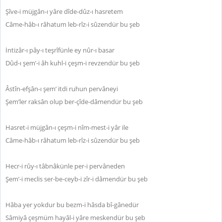
Şîve-i müjgân-ı yâre dîde-dûz-ı hasretem
Câme-hâb-ı râhatum leb-rîz-i sûzendür bu şeb
İntizâr-ı pây-ı teşrîfünle ey nûr-ı basar
Dûd-ı şem’-i âh kuhl-i çeşm-i revzendür bu şeb
Âstîn-efşân-ı şem’ itdi ruhun pervâneyi
Şem’ler raksân olup ber-çîde-dâmendür bu şeb
Hasret-i müjgân-ı çeşm-i nîm-mest-i yâr ile
Câme-hâb-ı râhatum leb-rîz-i sûzendür bu şeb
Hecr-i rûy-ı tâbnâkünle per-i pervâneden
Şem’-i meclis ser-be-ceyb-i zîr-i dâmendür bu şeb
Hâba yer yokdur bu bezm-i hâsda bî-gânedür
Sâmiyâ çeşmüm hayâl-i yâre meskendür bu şeb