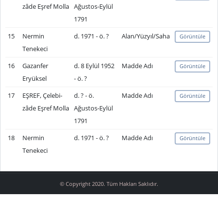
zâde Eşref Molla
Ağustos-Eylül
1791
15
Nermin
d. 1971 - ö. ?
Alan/Yüzyıl/Saha
Görüntüle
Tenekeci
16
Gazanfer
d. 8 Eylül 1952
Madde Adı
Görüntüle
Eryüksel
- ö. ?
17
EŞREF, Çelebi-
d. ? - ö.
Madde Adı
Görüntüle
zâde Eşref Molla
Ağustos-Eylül
1791
18
Nermin
d. 1971 - ö. ?
Madde Adı
Görüntüle
Tenekeci
© Copyright 2020. Tüm Hakları Saklıdır.