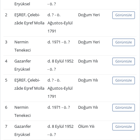
Eryüksel
- ö. ?
2
EŞREF, Çelebi-
d. ? - ö.
Doğum Yeri
Görüntüle
zâde Eşref Molla
Ağustos-Eylül
1791
3
Nermin
d. 1971 - ö. ?
Doğum Yeri
Görüntüle
Tenekeci
4
Gazanfer
d. 8 Eylül 1952
Doğum Yılı
Görüntüle
Eryüksel
- ö. ?
5
EŞREF, Çelebi-
d. ? - ö.
Doğum Yılı
Görüntüle
zâde Eşref Molla
Ağustos-Eylül
1791
6
Nermin
d. 1971 - ö. ?
Doğum Yılı
Görüntüle
Tenekeci
7
Gazanfer
d. 8 Eylül 1952
Ölüm Yılı
Görüntüle
Eryüksel
- ö. ?