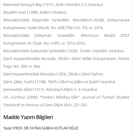
Mehmed Süreyyâ Bey (1311).
Sicill-i Osmânî
. C.3. İstanbul.
Muallim Naci (1308).
Esâmî
. İstanbul.
Müstakîmzâde Süleymân Sa’deddîn.
Mecelletü’n-Nisâb.
Süleymaniye
Kütüphanesi. Halet Efendi. No. 628 (TDK Fot. 37). vr. 247a.
Müstakîmzâde Süleymân Sa’deddîn.
Mecmu’a-i Resâ
’
il
. DTCF
Kütüphanesi. M. Özak. No. I/455. vr. 331a-331b.
Müstakîmzâde Süleymân Sa’deddîn (1928).
Tuhfe-i Hattâtîn.
İstanbul.
Sâmî Arpaemînizâde Mustafa.
Dîvân-ı
Sâmî
. Millet Kütüphanesi. Pertev
Paşa. No. 399. vr. 84a.
Sâmî Arpaemînizâde Mustafa (1253).
Dîvân-ı
Sâmî
. Kahire.
Sâmî, Şâkir, Subhî (1198).
Târîh-i
Sâmî ve Şâkir ve Subhî
. İstanbul.
Şemseddin Sâmî (1311).
Kâmûsü’l-A’lâm
. C. 4. İstanbul.
Ün, Cumhur (2009). “Penbe-i Mînâ’ya Dâir”.
Journal of Turkish Studies:
Festshrift in Honour of Cem Dilçin
33/II: 221-231.
Madde Yazım Bilgileri
Yazar: PROF. DR. FATMA SABİHA KUTLAR OĞUZ