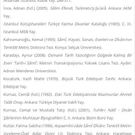
Anlamak
. İstanbul: Klasik Yay. 286-317.
İnce, Adnan (hzl.) (2005).
Sâlim Efendi, Tezkiretü’ş-Şu’arâ.
Ankara: AKM
Yay.
İstanbul Kütüphaneleri Türkçe Yazma Divanlar Kataloğu
(1965). C. III.
İstanbul: MEB Yay.
Kahramanoğlu, Kemal (1995).
Sâmî, Hayatı, Sanatı, Eserleri ve Dîvânı’nın
Tenkîdli Metni
. Doktora Tezi. Konya: Selçuk Üniversitesi.
Karadayı, Aynur (2008).
Osmanlı Tarih Yazıcılığının Gölgede Kalmış Bir
Eseri 'Tarih-i Sâmî': Metnin Transkripsiyonu
. Yüksek Lisans Tezi. Aydın:
Adnan Menderes Üniversitesi.
Kocatürk, Vasfi Mahir (1970).
Büyük Türk Edebiyatı Tarihi
. Ankara:
Edebiyat Yay.
Kurnaz, Cemâl (hzl.) (1992).
Eski Türk Edebiyatında Mazmunlar
Ahmet
Talât Onay
. Ankara: Türkiye Diyanet Vakfı Yay.
Kurnaz, Cemal ve Mustafa Tatçı (hzl.) (2001).
Tuhfe-i Nâilî - Divân
Şâirlerinin Muhtasar Biyografileri
. C. II. Ankara: Bizim Büro Yay.
Kutlar, Fatma Sabiha (1996).
Arpaemîni-zâde Sâmî Dîvânı: Tenkitli Metin-
İnceleme-Özel Adlar Dizini I-II
. Doktora Tezi. Ankara: Hacettepe