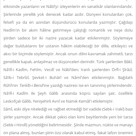
etkisinde yazanların ve Nâbî’yi izleyenlerin en sanatkâr olanlarındandır.
Şiirlerinde yerellik yok denecek kadar azdır. Dünyevi konulardan çok,
felsefi ya da en azından düşündürücü konularda yazmıştır. Çağdaşı
Nedîm'in bir akım hâline getirmeye çalıştığı romantik ve neşe dolu
şiirden sadece bir iki nazire yazacak kadar etkilenmiştir. Söylemeye
değer bulduklarını bir ustanın hâkim olabileceği bir dille, etkileyici ve
akıcı bir biçimde söylemiştir. Ancak onun dilini kavramak zahmetli, tarzı
genellikle kapalı, anlaşılmaz ve düşünceleri derindir. Türk şairlerden Bâkî,
Nâ’ilî-i Kadîm, Fehîm, Vecdî ve Nâbî’den; İranlı şairlerden Örfî-i Şîrâzî,
Sâ’ib-i Tebrîzî, Şevket-i Buhârî ve Nâmî'den etkilenmiştir. Bağdatlı
Rûhî’nin
Terkîb-i Bend
'ine yazdığı naziresi ise en tanınmış şiirlerindendir.
Nâ’ilî-i Kadîm ile Şeyh Gâlib arasında köprü sayılan şair, özellikle
Leskofçalı Gâlib, Yenişehirli Avnî ve Namık Kemâl'i etkilemiştir.
Sâmî, eski diye nitelediği ve rağbet etmediği bir vadide (Sebk-i Irakî) bazı
şiirler yazmıştır. Ancak dikkat çekici olan kimi beyitlerinde yeni bir tarza
(Sebk-i Hindî) yöneldiğini belirtmesidir. Şiirde mazmun, nükte ve manayı
ön plana almış, bunları şiirin özü olarak kabul etmiş, fakat lafzın önemini