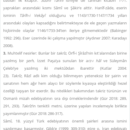
basılan ilk kitaptır.
Subhî Tarîhi
ismiyle de tanınan kitabın 1-71.
yaprakları arasındaki kısmı Sâmî ve Şâkir’e aittir. Hanîf-zâde, eserin
isminin
Târîh-i Vekâyî
olduğunu ve 1143/1730-1147/1734 yılları
arasındaki olayları kapsadığını belirtmekteyse de ele geçen yazmaların
hiçbirinde olaylar 1146/1733-34’ten ileriye gitmemektedir (Babinger
1992: 296). Eser üzerinde iki çalışma yapılmıştır (Aydıner 2007; Karadayı
2008).
3.
Muhtelif nesirler: Bunlar bir
takrîz
, Örfî-i Şîrâzî’nin kıt'alarından birine
yazılmış bir
şerh
, İzzet Paşa’ya sunulan bir a
rz-ı hâl
ve Süleymân
Çelebi’ye yazılmış iki
mektûb
dan ibarettir (Kutlar 2004:
23).
Takrîz,
R
âzî
adlı kim olduğu bilinmeyen yeteneksiz bir şairin ve
sanatının hem ağır hem alaycı bir söylemle kıyasıya eleştirildiği hezel
özelliği taşıyan bir eserdir. Bu nitelikleri bakımından takriz
türünün ve
Osmanlı mizah edebiyatının sıra dışı örneklerindendir (Gür 2018: 289,
291, 293)
.
Takrîz
’
in tenkitli metni, üzerine yapılan incelemeyle birlikte
yayımlanmıştır (Gür 2018: 286-317).
S
âmî,
18. yüzyıl Türk edebiyatının önemli şairleri arasına ismini
yazdırmayı başarmıştır. Gibb’e (1999: 309-310) göre o, İran edebiyatı