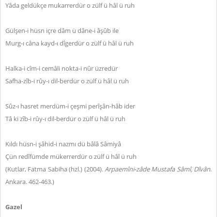
Yâda geldükçe mukarrerdür o zülf ü hâl ü ruh
Gülşen-i hüsn içre dâm ü dâne-i âşûb ile
Murg-ı câna kayd-ı dîgerdür o zülf ü hâl ü ruh
Halka-i cîm-i cemâli nokta-i nûr üzredür
Safha-zîb-i rûy-ı dil-berdür o zülf ü hâl ü ruh
Sûz-ı hasret merdüm-i çeşmi perîşân-hâb ider
Tâ ki zîb-i rûy-ı dil-berdür o zülf ü hâl ü ruh
Kıldı hüsn-i şâhid-i nazmı dü bâlâ Sâmiyâ
Çün redîfümde mükerrerdür o zülf ü hâl ü ruh
(Kutlar, Fatma Sabiha (hzl.) (2004).
Arpaemîni-zâde Mustafa Sâmî,
Dîvân
.
Ankara. 462-463.)
Gazel