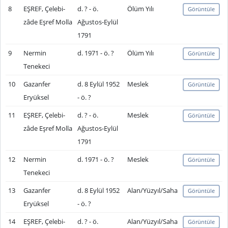
8
EŞREF, Çelebi-
d. ? - ö.
Ölüm Yılı
Görüntüle
zâde Eşref Molla
Ağustos-Eylül
1791
9
Nermin
d. 1971 - ö. ?
Ölüm Yılı
Görüntüle
Tenekeci
10
Gazanfer
d. 8 Eylül 1952
Meslek
Görüntüle
Eryüksel
- ö. ?
11
EŞREF, Çelebi-
d. ? - ö.
Meslek
Görüntüle
zâde Eşref Molla
Ağustos-Eylül
1791
12
Nermin
d. 1971 - ö. ?
Meslek
Görüntüle
Tenekeci
13
Gazanfer
d. 8 Eylül 1952
Alan/Yüzyıl/Saha
Görüntüle
Eryüksel
- ö. ?
14
EŞREF, Çelebi-
d. ? - ö.
Alan/Yüzyıl/Saha
Görüntüle