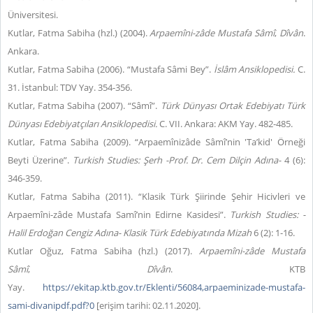
Üniversitesi.
Kutlar, Fatma Sabiha (hzl.) (2004).
Arpaemîni-zâde Mustafa Sâmî
,
Dîvân
.
Ankara.
Kutlar, Fatma Sabiha (2006). “Mustafa Sâmi Bey”.
İslâm Ansiklopedisi.
C.
31. İstanbul: TDV Yay. 354-356.
Kutlar, Fatma Sabiha (2007). “Sâmî”.
Türk Dünyası Ortak Edebiyatı Türk
Dünyası Edebiyatçıları Ansiklopedisi.
C. VII. Ankara: AKM Yay. 482-485.
Kutlar, Fatma Sabiha (2009). “Arpaemînizâde Sâmî’nin 'Ta’kid' Örneği
Beyti Üzerine”.
Turkish Studies: Şerh -
Prof. Dr. Cem Dilçin Adına-
4 (6):
346-359.
Kutlar, Fatma Sabiha (2011). “Klasik Türk Şiirinde Şehir Hicivleri ve
Arpaemîni-zâde Mustafa Samî’nin Edirne Kasidesi”.
Turkish Studies: -
Halil Erdoğan Cengiz Adına- Klasik Türk Edebiyatında Mizah
6 (2): 1-16.
Kutlar Oğuz, Fatma Sabiha (hzl.) (2017).
Arpaemîni-zâde Mustafa
Sâmî
,
Dîvân
. KTB
Yay.
https://ekitap.ktb.gov.tr/Eklenti/56084,arpaeminizade-mustafa-
sami-divanipdf.pdf?0
[erişim tarihi: 02.11.2020].