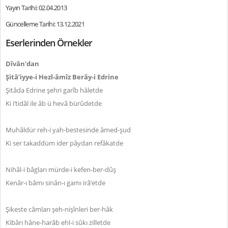
Yayın Tarihi: 02.04.2013
Güncelleme Tarihi: 13.12.2021
Eserlerinden Örnekler
Dîvân’dan
Şitâ’iyye-i Hezl-âmîz Berây-i Edrine
Şitâda Edrine şehri garîb hâletde
Ki i’tidâl ile âb ü hevâ bürûdetde
Muhâldür reh-i yah-bestesinde âmed-şud
Ki ser takaddüm ider pâydan refâkatde
Nihâl-i bâgları mürde-i kefen-ber-dûş
Kenâr-ı bâmı sinân-ı gamı irâ’etde
Şikeste câmları şeh-nişînleri ber-hâk
Kibârı hâne-harâb ehl-i sûkı zilletde