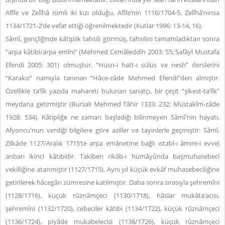
Afîfe ve Zelîhâ isimli iki kızı olduğu, Afîfe’nin 1116/1704-5, Zelîhâ’nınsa
1134/1721-2’de vefat ettiği öğrenilmektedir (Kutlar 1996: 13-14, 16).
Sâmî, gençliğinde kâtiplik tahsili görmüş, tahsilini tamamladıktan sonra
“arpa kâtibi/arpa emîni” (Mehmed Cemâleddîn 2003: 55; Safâyî Mustafa
Efendi 2005: 301) olmuştur. “Hüsn-i hatt-ı sülüs ve nesh” derslerini
“Karakız” namıyla tanınan “Hâce-zâde Mehmed Efendi”den almıştır.
Özellikle ta’lîk yazıda mahareti bulunan sanatçı, bir çeşit “şikest-ta’lîk”
meydana getirmiştir (Bursalı Mehmed Tâhir 1333: 232; Müstakîm-zâde
1928: 534). Kâtipliğe ne zaman başladığı bilinmeyen Sâmî'nin hayatı,
Afyoncu'nun verdiği bilgilere göre aziller ve tayinlerle geçmiştir: Sâmî,
Zilkâde 1127/Aralık 1715’te arpa emânetine bağlı ıstabl-ı âmire-i evvel
anbarı ikinci kâtibidir. Takiben rikâb-ı hümâyûnda başmuhasebeci
vekilliğine atanmıştır (1127/1715). Aynı yıl küçük evkâf muhasebeciliğine
getirilerek hâcegân zümresine katılmıştır. Daha sonra sırasıyla şehremîni
(1128/1716), küçük rûznâmçeci (1130/1718), hâslar mukâta’acısı,
şehremîni (1132/1720), cebeciler kâtibi (1134/1722), küçük rûznâmçeci
(1136/1724), piyâde mukabelecisi (1138/1726), küçük rûznâmçeci