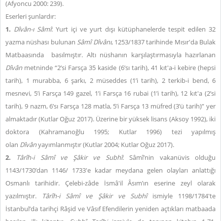
(
Afyoncu
2000: 239
).
Eserleri şunlardır:
1.
Dîvân-ı Sâmî
: Yurt içi ve yurt dışı kütüphanelerde tespit edilen 32
yazma nüshası bulunan
Sâmî Dîvânı
, 1253/1837 tarihinde Mısır'da Bulak
Matbaasında
basılmıştır. Altı nüshanın karşılaştırmasıyla hazırlanan
Dîvân
metninde “2’si Farsça 35 kaside (6’sı tarih), 41 kıt'a-i kebire (hepsi
tarih), 1 murabba, 6 şarkı, 2 müseddes (1’i tarih), 2 terkib-i bend, 6
mesnevi, 5’i Farsça 149 gazel, 1’i Farsça 16 rubai (1’i tarih), 12 kıt'a (2’si
tarih), 9 nazm, 6’sı Farsça 128 matla, 5’i Farsça 13 müfred (3’ü tarih)” yer
almaktadır
(Kutlar Oğuz 2017)
. Üzerine bir yüksek lisans (Aksoy 1992), iki
doktora (Kahramanoğlu 1995; Kutlar 1996) tezi yapılmış
olan
Dîvân
yayımlanmıştır
(
Kutlar 2004; Kutlar Oğuz 2017
).
2.
Târîh-i Sâmî ve Şâkir ve Subhî
: Sâmî’nin vakanüvis olduğu
1143/1730’dan 1146/ 1733'e kadar meydana gelen olayları anlattığı
Osmanlı tarihidir. Çelebi-zâde İsmâ'il Âsım’ın eserine zeyl olarak
yazılmıştır.
Târîh-i Sâmî ve Şâkir ve Subhî
ismiyle 1198/1784'te
İstanbul’da tarihçi Râşid ve Vâsıf Efendilerin yeniden açtıkları matbaada