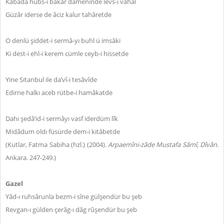
Kabâda hubs-ı bakar dâmeninde levs-i vahal
Güzâr iderse de âciz kalur tahâretde
O denlü şiddet-i sermâ-yı buhl ü imsâki
Ki dest-i ehl-i kerem cümle ceyb-i hissetde
Yine Sıtanbul ile da’vî-i tesâvîde
Edirne halkı aceb rütbe-i hamâkatde
Dahı şedâ’id-i sermâyı vasf iderdüm lîk
Midâdum oldı füsürde dem-i kitâbetde
(Kutlar, Fatma Sabiha (hzl.) (2004).
Arpaemîni-zâde Mustafa Sâmî,
Dîvân
.
Ankara. 247-249.)
Gazel
Yâd-ı ruhsârunla bezm-i sîne gülşendür bu şeb
Revgan-ı gülden çerâg-ı dâg rûşendür bu şeb