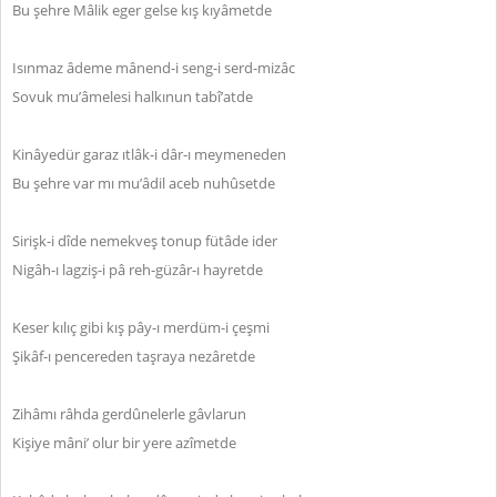
Bu şehre Mâlik eger gelse kış kıyâmetde
Isınmaz âdeme mânend-i seng-i serd-mizâc
Sovuk mu’âmelesi halkınun tabî’atde
Kinâyedür garaz ıtlâk-i dâr-ı meymeneden
Bu şehre var mı mu’âdil aceb nuhûsetde
Sirişk-i dîde nemekveş tonup fütâde ider
Nigâh-ı lagziş-i pâ reh-güzâr-ı hayretde
Keser kılıç gibi kış pây-ı merdüm-i çeşmi
Şikâf-ı pencereden taşraya nezâretde
Zihâmı râhda gerdûnelerle gâvlarun
Kişiye mâni’ olur bir yere azîmetde