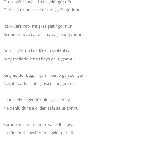
Dile kavâfil-i aşk-ı Hudâ gelür görinür
Gubâr-ı sürme-i savt ü sadâ gelür görinür
İzâr-ı yâre hat-ı müşksâ gelür görinür
Kenâra mevce-i anber-nümâ gelür görinür
Arak-feşân leb-i dildârdan sıkıldukça
Mey-i sefîdde reng-i hayâ gelür görinür
Kirişme-der-bagal-i şerm iken o gamze-i şûh
Neşât-ı bâde-i hâtır-güşâ gelür görinür
Olursa elde eger dûr-bîn-i şîşe-i mey
Ne denlü dûr ise dilden safâ gelür görinür
Surâdıkât-ı ademden misâl-i zıll-ı hayâl
Hezâr sûret-i hestî-nümâ gelür görinür