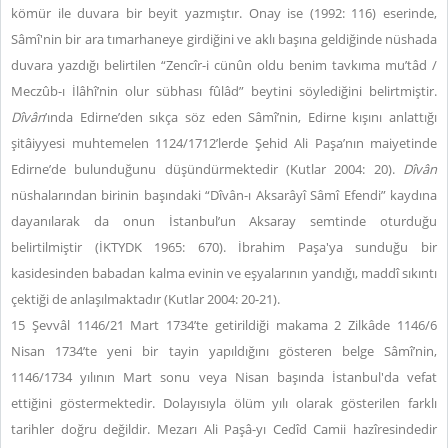
kömür ile duvara bir beyit yazmıştır. Onay ise (1992: 116) eserinde,
Sâmî'nin bir ara tımarhaneye girdiğini ve aklı başına geldiğinde nüshada
duvara yazdığı belirtilen “Zencîr-i cünûn oldu benim tavkıma mu’tâd /
Meczûb-ı İlâhî’nin olur sübhası fûlâd” beytini söylediğini belirtmiştir.
Dîvân
’ında Edirne’den sıkça söz eden Sâmî’nin, Edirne kışını anlattığı
şitâiyyesi muhtemelen 1124/1712’lerde Şehid Ali Paşa’nın maiyetinde
Edirne’de bulunduğunu düşündürmektedir (Kutlar 2004: 20).
Dîvân
nüshalarından birinin başındaki “Dîvân-ı Aksarâyî Sâmî Efendi” kaydına
dayanılarak da onun İstanbul’un Aksaray semtinde oturduğu
belirtilmiştir (İKTYDK 1965: 670). İbrahim Paşa'ya sunduğu bir
kasidesinden babadan kalma evinin ve eşyalarının yandığı, maddî sıkıntı
çektiği de anlaşılmaktadır (Kutlar 2004: 20-21).
15 Şevvâl 1146/21 Mart 1734’te getirildiği makama 2 Zilkâde 1146/6
Nisan 1734’te yeni bir tayin yapıldığını gösteren belge Sâmî’nin,
1146/1734 yılının Mart sonu veya Nisan başında İstanbul'da vefat
ettiğini göstermektedir
. Dolayısıyla ölüm yılı olarak gösterilen farklı
tarihler doğru değildir. Mezarı Ali Paşâ-yı Cedîd Camii hazîresindedir