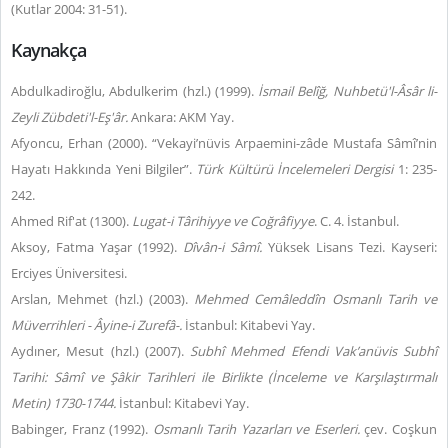
(Kutlar 2004: 31-51).
Kaynakça
Abdulkadiroğlu, Abdulkerim (hzl.) (1999).
İsmail Belîğ,
Nuhbetü'l-Âsâr li-
Zeyli Zübdeti'l-Eş'âr.
Ankara: AKM Yay.
Afyoncu, Erhan (2000). “Vekayi’nüvis Arpaemini-zâde Mustafa Sâmî’nin
Hayatı Hakkında Yeni Bilgiler”.
Türk Kültürü İncelemeleri Dergisi
1: 235-
242.
Ahmed Rif'at (1300).
Lugat-i Târihiyye ve Coğrâfiyye
. C. 4. İstanbul.
Aksoy, Fatma Yaşar (1992).
Dîvân-i Sâmî
.
Yüksek Lisans Tezi. Kayseri:
Erciyes Üniversitesi.
Arslan, Mehmet (hzl.) (2003).
Mehmed Cemâleddîn
Osmanlı Tarih ve
Müverrihleri - Âyine-i Zurefâ-.
İstanbul: Kitabevi Yay.
Aydıner, Mesut (hzl.) (2007).
Subhî Mehmed Efendi Vak’anüvis
Subhî
Tarihi: Sâmî ve Şâkir Tarihleri ile Birlikte (İnceleme ve Karşılaştırmalı
Metin) 1730-1744.
İstanbul: Kitabevi Yay.
Babinger, Franz (1992).
Osmanlı Tarih Yazarları ve Eserleri.
çev. Coşkun