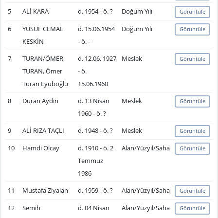
5
ALİ KARA
d. 1954 - ö. ?
Doğum Yılı
Görüntüle
6
YUSUF CEMAL
d. 15.06.1954
Doğum Yılı
Görüntüle
KESKİN
- ö. -
7
TURAN/ÖMER
d. 12.06. 1927
Meslek
Görüntüle
TURAN, Ömer
- ö.
Turan Eyuboğlu
15.06.1960
8
Duran Aydın
d. 13 Nisan
Meslek
Görüntüle
1960 - ö. ?
9
ALİ RIZA TAÇLI
d. 1948 - ö. ?
Meslek
Görüntüle
10
Hamdi Olcay
d. 1910 - ö. 2
Alan/Yüzyıl/Saha
Görüntüle
Temmuz
1986
11
Mustafa Ziyalan
d. 1959 - ö. ?
Alan/Yüzyıl/Saha
Görüntüle
12
Semih
d. 04 Nisan
Alan/Yüzyıl/Saha
Görüntüle