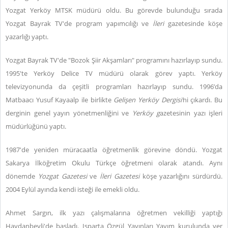
Yozgat Yerköy MTSK müdürü oldu. Bu görevde bulunduğu sırada
Yozgat Bayrak TV'de program yapımcılığı ve
İleri
gazetesinde köşe
yazarlığı yaptı.
Yozgat Bayrak TV'de "Bozok Şiir Akşamları" programını hazırlayıp sundu.
1995'te Yerköy Delice TV müdürü olarak görev yaptı. Yerköy
televizyonunda da çeşitli programları hazırlayıp sundu. 1996’da
Matbaacı Yusuf Kayaalp ile birlikte
Gelişen Yerköy Dergisi’
ni çıkardı. Bu
derginin genel yayın yönetmenliğini ve
Yerköy g
azetesinin yazı işleri
müdürlüğünü yaptı.
1987'de yeniden müracaatla öğretmenlik görevine döndü. Yozgat
Sakarya İlköğretim Okulu Türkçe öğretmeni olarak atandı. Aynı
dönemde
Yozgat Gazetesi
ve
İleri Gazetesi
köşe yazarlığını sürdürdü.
2004 Eylül ayında kendi isteği ile emekli oldu.
Ahmet Sargın, ilk yazı çalışmalarına öğretmen vekilliği yaptığı
Haydanbeyli'de başladı. Isparta Özgül Yayınları Yayım kurulunda yer