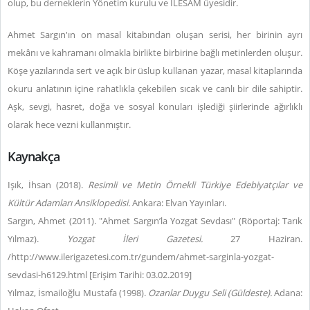
olup, bu derneklerin Yönetim kurulu ve İLESAM üyesidir.
Ahmet Sargın'ın on masal kitabından oluşan serisi, her birinin ayrı
mekânı ve kahramanı olmakla birlikte birbirine bağlı metinlerden oluşur.
Köşe yazılarında sert ve açık bir üslup kullanan yazar, masal kitaplarında
okuru anlatının içine rahatlıkla çekebilen sıcak ve canlı bir dile sahiptir.
Aşk, sevgi, hasret, doğa ve sosyal konuları işlediği şiirlerinde ağırlıklı
olarak hece vezni kullanmıştır.
Kaynakça
Işık, İhsan (2018).
Resimli ve Metin Örnekli
Türkiye Edebiyatçılar ve
Kültür Adamları Ansiklopedisi.
Ankara: Elvan Yayınları.
Sargın, Ahmet (2011). "Ahmet Sargın’la Yozgat Sevdası" (Röportaj: Tarık
Yılmaz).
Yozgat İleri Gazetesi.
27 Haziran.
/http://www.ilerigazetesi.com.tr/gundem/ahmet-sarginla-yozgat-
sevdasi-h6129.html [Erişim Tarihi: 03.02.2019]
Yılmaz, İsmailoğlu Mustafa (1998).
Ozanlar Duygu Seli (Güldeste).
Adana: