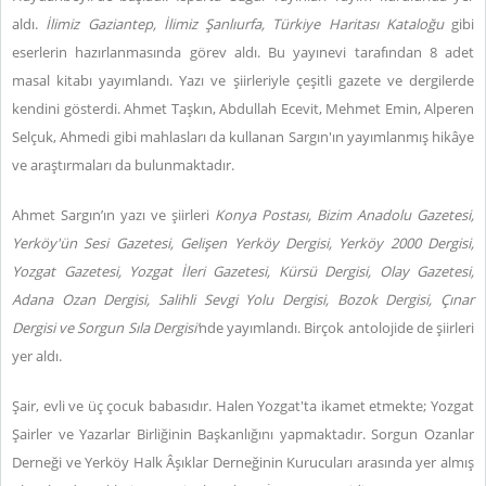
aldı.
İlimiz Gaziantep, İlimiz Şanlıurfa, Türkiye Haritası Kataloğu
gibi
eserlerin hazırlanmasında görev aldı. Bu yayınevi tarafından 8 adet
masal kitabı yayımlandı. Yazı ve şiirleriyle çeşitli gazete ve dergilerde
kendini gösterdi. Ahmet Taşkın, Abdullah Ecevit, Mehmet Emin, Alperen
Selçuk, Ahmedi gibi mahlasları da kullanan Sargın'ın yayımlanmış hikâye
ve araştırmaları da bulunmaktadır.
Ahmet Sargın’ın yazı ve şiirleri
Konya Postası, Bizim Anadolu Gazetesi,
Yerköy'ün Sesi Gazetesi, Gelişen Yerköy Dergisi, Yerköy 2000 Dergisi,
Yozgat Gazetesi, Yozgat İleri Gazetesi, Kürsü Dergisi, Olay Gazetesi,
Adana Ozan Dergisi, Salihli Sevgi Yolu Dergisi, Bozok Dergisi, Çınar
Dergisi ve Sorgun Sıla Dergisi’
nde yayımlandı. Birçok antolojide de şiirleri
yer aldı.
Şair, evli ve üç çocuk babasıdır. Halen Yozgat'ta ikamet etmekte; Yozgat
Şairler ve Yazarlar Birliğinin Başkanlığını yapmaktadır. Sorgun Ozanlar
Derneği ve Yerköy Halk Âşıklar Derneğinin Kurucuları arasında yer almış