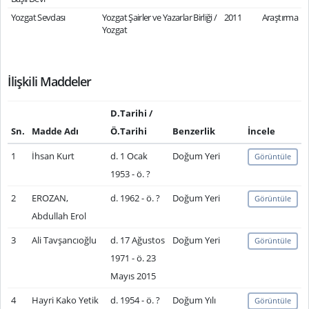
Yozgat Sevdası
Yozgat Şairler ve Yazarlar Birliği /
2011
Araştırma
Yozgat
İlişkili Maddeler
D.Tarihi /
Sn.
Madde Adı
Ö.Tarihi
Benzerlik
İncele
1
İhsan Kurt
d. 1 Ocak
Doğum Yeri
Görüntüle
1953 - ö. ?
2
EROZAN,
d. 1962 - ö. ?
Doğum Yeri
Görüntüle
Abdullah Erol
3
Ali Tavşancıoğlu
d. 17 Ağustos
Doğum Yeri
Görüntüle
1971 - ö. 23
Mayıs 2015
4
Hayri Kako Yetik
d. 1954 - ö. ?
Doğum Yılı
Görüntüle