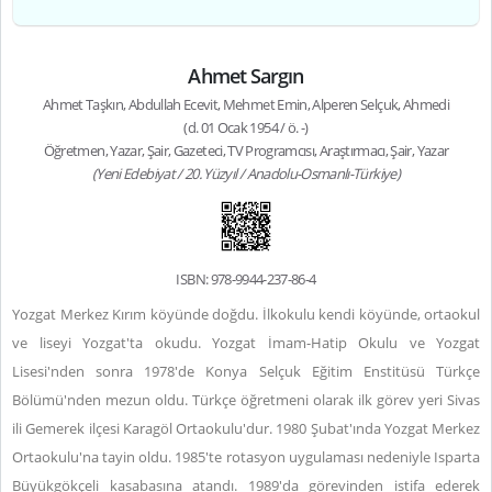
Ahmet Sargın
Ahmet Taşkın, Abdullah Ecevit, Mehmet Emin, Alperen Selçuk, Ahmedi
(d. 01 Ocak 1954 / ö. -)
Öğretmen, Yazar, Şair, Gazeteci, TV Programcısı, Araştırmacı, Şair, Yazar
(Yeni Edebiyat / 20. Yüzyıl / Anadolu-Osmanlı-Türkiye)
ISBN: 978-9944-237-86-4
Yozgat Merkez Kırım köyünde doğdu. İlkokulu kendi köyünde, ortaokul
ve liseyi Yozgat'ta okudu. Yozgat İmam-Hatip Okulu ve Yozgat
Lisesi'nden sonra 1978'de Konya Selçuk Eğitim Enstitüsü Türkçe
Bölümü'nden mezun oldu. Türkçe öğretmeni olarak ilk görev yeri Sivas
ili Gemerek ilçesi Karagöl Ortaokulu'dur. 1980 Şubat'ında Yozgat Merkez
Ortaokulu'na tayin oldu. 1985'te rotasyon uygulaması nedeniyle Isparta
Büyükgökçeli kasabasına atandı. 1989'da görevinden istifa ederek