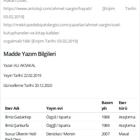
Hakan Ofset.
https://www.antoloji.com/ahmet-sargin/hayati/ [Erişim Tarihi:
03.02.2019]
http://mektupedebiyatdergisi.com/yazarlar/ahmet-sargin/ozel-
kutuphaneler-ve-kitap-kafeler-
cogalmali/168/ [Erişim Tarihi: 03.02.2019]
Madde Yazım Bilgileri
Yazar: ALI AKSAKAL
Yayın Tarihi: 22.02.2019
Güncelleme Tarihi: 20.12.2020
Basım
Eser
Eser Adı
Yayın evi
yılı
türü
İlimiz Gaziantep
Özgül / Isparta
1988
Araştırma
İlimiz Şanlıurfa
Özgğl / Isparta
1989
Araştırma
Susuz Ülkenin Yedi
Denizkızı / Mersin
2007
Masal
Başlı Devi