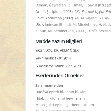
Osman, Ğayretcan, O. İsmail, T. Savut (hzl.) (2
Ömer, Şeripidin (1998).
XIX. Esirdiki Uyğur Ede
Polat, Abdureop (2002).
Musa Sayrami Tarih-i
Utuk, İmincan Ehmidi, M. Mirziehmet, H. Ab
Zunun, Muhemmet (hzl) (2000).
Molla Musa S
Madde Yazım Bilgileri
Yazar: DOÇ. DR. ADEM ÖGER
Yayın Tarihi: 17.04.2014
Güncelleme Tarihi: 30.11.2020
Eserlerinden Örnekler
Salamname'den
Hudâyâ eyledi bî-dehin bî-kâm
Hitabini kildilar ol heyyi ellâm
Mana şükri eylese gerbende kulum