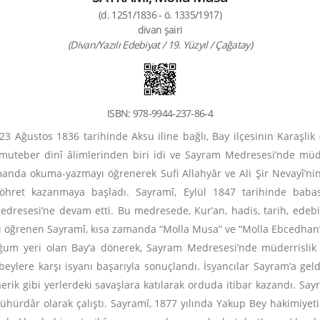
(d. 1251/1836 - ö. 1335/1917)
divan şairi
(Divan/Yazılı Edebiyat / 19. Yüzyıl / Çağatay)
ISBN: 978-9944-237-86-4
3 Ağustos 1836 tarihinde Aksu iline bağlı, Bay ilçesinin Karaşli
muteber dinî âlimlerinden biri idi ve Sayram Medresesi’nde müd
nda okuma-yazmayı öğrenerek Sufi Allahyâr ve Ali Şir Nevayî’nin 
şöhret kazanmaya başladı. Sayramî, Eylül 1847 tarihinde baba
dresesi’ne devam etti. Bu medresede, Kur’an, hadis, tarih, edebiy
yi öğrenen Sayramî, kısa zamanda “Molla Musa” ve “Molla Ebcedhan” 
um yeri olan Bay’a dönerek, Sayram Medresesi’nde müderrislik 
beylere karşı isyanı başarıyla sonuçlandı. İsyancılar Sayram’a ge
aerik gibi yerlerdeki savaşlara katılarak orduda itibar kazandı. Sa
dâr olarak çalıştı. Sayramî, 1877 yılında Yakup Bey hakimiyeti y