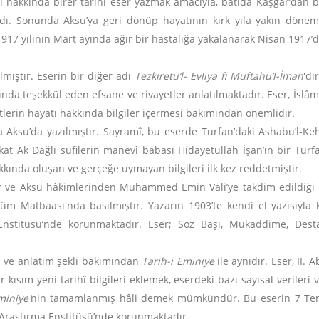
ı hakkında birer tarihî eser yazmak amacıyla, batıda Kaşgar’dan 
pladı. Sonunda Aksu’ya geri dönüp hayatının kırk yıla yakın dön
1917 yılının Mart ayında ağır bir hastalığa yakalanarak Nisan 1917’d
lmıştır. Eserin bir diğer adı
Tezkiretü’l- Evliya fi Muftahu’l-İman
'dı
ında teşekkül eden efsane ve rivayetler anlatılmaktadır. Eser, İslâm
etlerin hayatı hakkında bilgiler içermesi bakımından önemlidir.
a Aksu’da yazılmıştır. Sayramî, bu eserde Turfan’daki Ashabu’l-Keh
 Ak Dağlı sufilerin manevî babası Hidayetullah İşan’ın bir Turfa
ında oluşan ve gerçeğe uymayan bilgileri ilk kez reddetmiştir.
tır ve Aksu hâkimlerinden Muhammed Emin Vali’ye takdim edildiği 
ûm Matbaası'nda basılmıştır. Yazarın 1903’te kendi el yazısıyl
rı Enstitüsü’nde korunmaktadır. Eser; Söz Başı, Mukaddime, D
u ve anlatım şekli bakımından
Tarih-i Eminiye
ile aynıdır. Eser, II.
ir kısım yeni tarihî bilgileri eklemek, eserdeki bazı sayısal veriler
miniye'
nin tamamlanmış hâli demek mümkündür. Bu eserin 7 Tem
r Araştırma Enstitüsü’nde korunmaktadır.