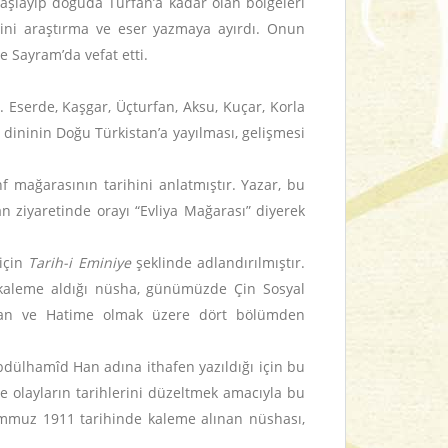
başlayıp doğuda Turfan’a kadar olan bölgeleri
emini araştırma ve eser yazmaya ayırdı. Onun
e Sayram’da vefat etti.
r. Eserde, Kaşgar, Üçturfan, Aksu, Kuçar, Korla
 dininin Doğu Türkistan’a yayılması, gelişmesi
f mağarasının tarihini anlatmıştır. Yazar, bu
n ziyaretinde orayı “Evliya Mağarası” diyerek
için
Tarih-i Eminiye
şeklinde adlandırılmıştır.
a kaleme aldığı nüsha, günümüzde Çin Sosyal
estan ve Hatime olmak üzere dört bölümden
 Abdülhamîd Han adına ithafen yazıldığı için bu
i ve olayların tarihlerini düzeltmek amacıyla bu
muz 1911 tarihinde kaleme alınan nüshası,