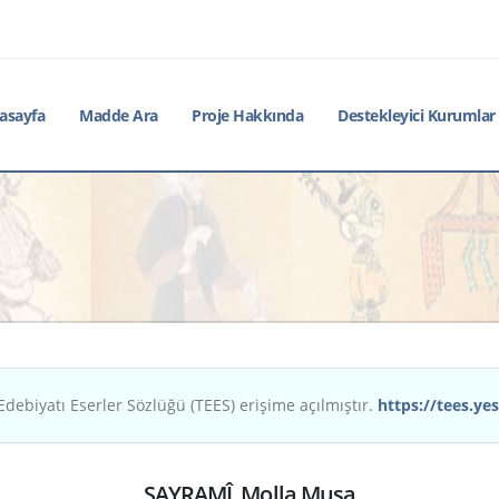
asayfa
Madde Ara
Proje Hakkında
Destekleyici Kurumlar
Edebiyatı Eserler Sözlüğü (TEES) erişime açılmıştır.
https://tees.yes
SAYRAMÎ, Molla Musa