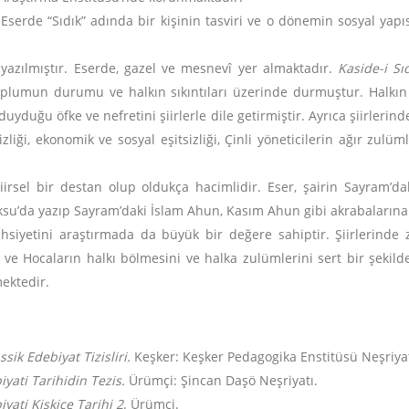
Eserde “Sıdık” adında bir kişinin tasviri ve o dönemin sosyal yapısı,
 yazılmıştır. Eserde, gazel ve mesnevî yer almaktadır.
Kaside-i Sı
toplumun durumu ve halkın sıkıntıları üzerinde durmuştur. Halk
uyduğu öfke ve nefretini şiirlerle dile getirmiştir. Ayrıca şiirlerin
ği, ekonomik ve sosyal eşitsizliği, Çinli yöneticilerin ağır zulüml
iirsel bir destan olup oldukça hacimlidir. Eser, şairin Sayram’daki
u’da yazıp Sayram’daki İslam Ahun, Kasım Ahun gibi akrabalarına
ahsiyetini araştırmada da büyük bir değere sahiptir. Şiirlerind
 ve Hocaların halkı bölmesini ve halka zulümlerini sert bir şekilde
mektedir.
ssik Edebiyat Tizisliri.
Keşker: Keşker Pedagogika Enstitüsü Neşriyat
iyati Tarihidin Tezis.
Ürümçi: Şincan Daşö Neşriyatı.
yati Kiskiçe Tarihi
2
. Ürümçi.