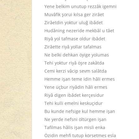
Yene belkim unutup rezzâk igemni
Muvâfik şorui kılsa ger zirâet
Zirâetdin yoktur uluğ ibâdet
Hudâning nezeride mekbâl u tâet
Riyâ yol tafmase oldur ibâdet
Zirâette riyâ yollar tafalmas
Ne belki dehkan öyige yolumas
Tehi yoktur riyâ öşre zakâtda
Cemi kerzi vâcip sevm salâtda
Hemme işan teme idin hâli ermes
Yene üçbur riyâdin hâli ermes
Riyâ digen ibâdet kerçesidur
Tehi kulli emelni keskuçidur
Bu kunde nefsige kul hemme işan
Ne yerde nefsni öltürgen işan
Tafilmas hâlis işan misli enka
Özidin mehfi tutup körsetmes esla