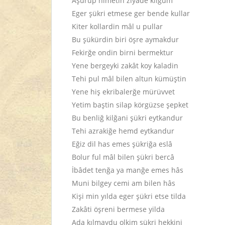
Aşurup nimetin ziyâde kilğum
Eger şükri etmese ger bende kullar
Kiter kollardin mâl u pullar
Bu şükürdin biri öşre aymakdur
Fekirğe ondin birni bermektur
Yene bergeyki zakât koy kaladin
Tehi pul mâl bilen altun kümüştin
Yene hiş ekribalerğe mürüvvet
Yetim baştin silap körgüzse şepket
Bu benliğ kilğani şükri eytkandur
Tehi azrakiğe hemd eytkandur
Eğiz dil has emes şükriğa eslâ
Bolur ful mâl bilen şükri bercâ
İbâdet tenğa ya manğe emes hâs
Muni bilgey cemi am bilen hâs
Kişi min yılda eger şükri etse tilda
Zakâti öşreni bermese yilda
Ada kılmaydu olkim şükri hekkini