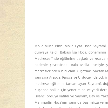
Molla Musa Binni Molla Eysa Hoca Sayramî, 2
dünyaya geldi. Babası İsa Hoca, döneminin 
Medresesi”nde eğitimine başladı ve kısa zama
nedenle çevresinde “Bala Molla” ismiyle 
merkezlerinden biri olan Kuça’daki Saksak Me
yanı sıra Arapça, Farsça ve Urducayı da çok i
medrese eğitimini tamamlayan Sayramî, doğ
Kuçar’da halkın Çin yönetimine ve yerli dere
isyancı orduya katıldı ve Sayram, Bay ve Yak
Mahmudin Hoca’nın yanında baş mirza ve mühür