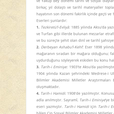
ve Yakup Bey dönemi tarihî ve sosyal olaylar
birkaç yıl dolaştı ve tarihî materyaller to
hayatının son dönemi fakirlik içinde geçti ve 
Eserleri şunlardır:
1.
Tezkiretü’l-Evliyâ:
1885 yılında Aksu’da yazı
ve Turfan gibi illerde bulunan mezarlar etraf
ve bu süreçte şehit olan dinî ve tarihî şahsiy
2.
Derbeyan Ashabu’l-Kehf:
Eser 1898 yılınd
mağaranın sıradan bir mağara olduğunu; fakat
uydurduğunu söyleyerek eskiden bu konu hakk
3.
Tarih-i Eminiye:
1903'te Aksu’da yazılmış
1904 yılında Kazan şehrindeki Medrese-i Ul
Bilimler Akademisi Milletler Araştırmala
oluşmaktadır.
4.
Tarih-i Hamidi:
1908'de yazılmıştır. Konus
adla anılmıştır. Sayramî,
Tarih-i Eminiye
’ye b
eseri yazmıştır.
Tarih-i Hamidi
için
Tarih-i E
hâlen Çin Sosyal Bilimler Akademisi Milletle